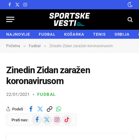
Facebook
X
Instagram
(Twitter)
NAJNOVIJE
FUDBAL
KOŠARKA
TENIS
SRBIJA
»
»
Početna
Fudbal
Zinedin Zidan zaražen koronavirusom
Zinedin Zidan zaražen
koronavirusom
22/01/2021
FUDBAL
Podeli
Facebook
X
Instagram
TikTok
Prati nas:
(Twitter)