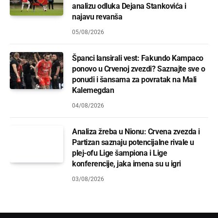
analizu odluka Dejana Stankovića i
najavu revanša
05/08/2026
Španci lansirali vest: Fakundo Kampaco
ponovo u Crvenoj zvezdi? Saznajte sve o
ponudi i šansama za povratak na Mali
Kalemegdan
04/08/2026
Analiza žreba u Nionu: Crvena zvezda i
Partizan saznaju potencijalne rivale u
plej-ofu Lige šampiona i Lige
konferencije, jaka imena su u igri
03/08/2026