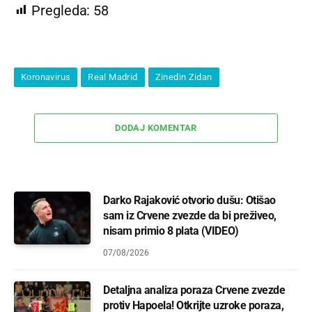
Pregleda:
58
Koronavirus
Real Madrid
Zinedin Zidan
DODAJ KOMENTAR
Darko Rajaković otvorio dušu: Otišao
sam iz Crvene zvezde da bi preživeo,
nisam primio 8 plata (VIDEO)
07/08/2026
Detaljna analiza poraza Crvene zvezde
protiv Hapoela! Otkrijte uzroke poraza,