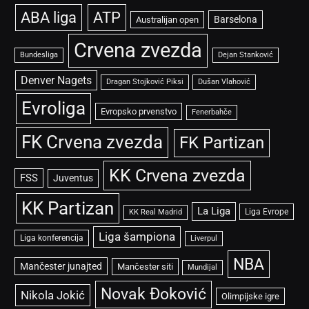
ABA liga
ATP
Barselona
Australijan open
Crvena zvezda
Bundesliga
Dejan Stanković
Denver Nagets
Dragan Stojković Piksi
Dušan Vlahović
Evroliga
Evropsko prvenstvo
Fenerbahče
FK Crvena zvezda
FK Partizan
KK Crvena zvezda
FSS
Juventus
KK Partizan
La Liga
Liga Evrope
KK Real Madrid
Liga šampiona
Liga konferencija
Liverpul
NBA
Mančester junajted
Mančester siti
Mundijal
Novak Đoković
Nikola Jokić
Olimpijske igre