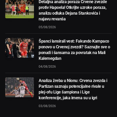
Detaljna analiza poraza Crvene zvezde
protiv Hapoela! Otkrijte uzroke poraza,
analizu odluka Dejana Stankovića i
najavu revanša
05/08/2026
Španci lansirali vest: Fakundo Kampaco
ponovo u Crvenoj zvezdi? Saznajte sve o
ponudi i šansama za povratak na Mali
Kalemegdan
04/08/2026
Analiza žreba u Nionu: Crvena zvezda i
Partizan saznaju potencijalne rivale u
plej-ofu Lige šampiona i Lige
konferencije, jaka imena su u igri
03/08/2026