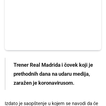
Trener Real Madrida i čovek koji je
prethodnih dana na udaru medija,
zaražen je koronavirusom.
Izdato je saopštenje u kojem se navodi da će