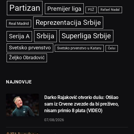
Partizan
Premijer liga
PSŽ
Rafael Nadal
Reprezentacija Srbije
Real Madrid
Superliga Srbije
Srbija
Serija A
Svetsko prvenstvo
Svetsko prvenstvo u Kataru
Čelsi
Željko Obradović
NAJNOVIJE
Darko Rajaković otvorio dušu: Otišao
sam iz Crvene zvezde da bi preživeo,
nisam primio 8 plata (VIDEO)
07/08/2026