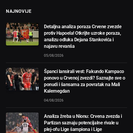
NAJNOVIJE
Detaljna analiza poraza Crvene zvezde
protiv Hapoela! Otkrijte uzroke poraza,
analizu odluka Dejana Stankovića i
najavu revanša
05/08/2026
Španci lansirali vest: Fakundo Kampaco
ponovo u Crvenoj zvezdi? Saznajte sve o
ponudi i šansama za povratak na Mali
Kalemegdan
04/08/2026
Analiza žreba u Nionu: Crvena zvezda i
Partizan saznaju potencijalne rivale u
plej-ofu Lige šampiona i Lige