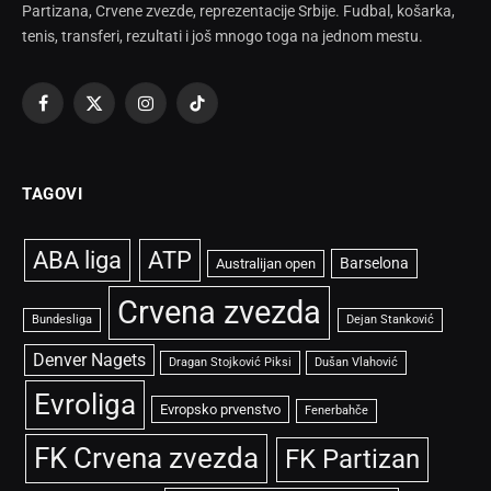
Partizana, Crvene zvezde, reprezentacije Srbije. Fudbal, košarka,
tenis, transferi, rezultati i još mnogo toga na jednom mestu.
Facebook
X
Instagram
TikTok
(Twitter)
TAGOVI
ABA liga
ATP
Barselona
Australijan open
Crvena zvezda
Bundesliga
Dejan Stanković
Denver Nagets
Dragan Stojković Piksi
Dušan Vlahović
Evroliga
Evropsko prvenstvo
Fenerbahče
FK Crvena zvezda
FK Partizan