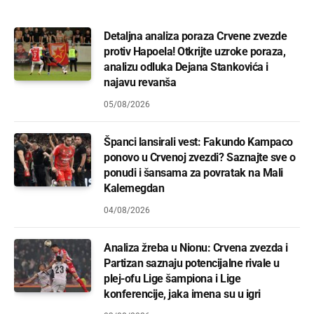
Detaljna analiza poraza Crvene zvezde
protiv Hapoela! Otkrijte uzroke poraza,
analizu odluka Dejana Stankovića i
najavu revanša
05/08/2026
Španci lansirali vest: Fakundo Kampaco
ponovo u Crvenoj zvezdi? Saznajte sve o
ponudi i šansama za povratak na Mali
Kalemegdan
04/08/2026
Analiza žreba u Nionu: Crvena zvezda i
Partizan saznaju potencijalne rivale u
plej-ofu Lige šampiona i Lige
konferencije, jaka imena su u igri