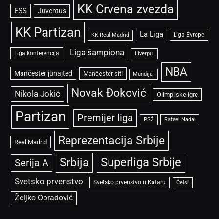
KK Crvena zvezda
FSS
Juventus
KK Partizan
La Liga
Liga Evrope
KK Real Madrid
Liga šampiona
Liga konferencija
Liverpul
NBA
Mančester junajted
Mančester siti
Mundijal
Novak Đoković
Nikola Jokić
Olimpijske igre
Partizan
Premijer liga
PSŽ
Rafael Nadal
Reprezentacija Srbije
Real Madrid
Superliga Srbije
Srbija
Serija A
Svetsko prvenstvo
Svetsko prvenstvo u Kataru
Čelsi
Željko Obradović