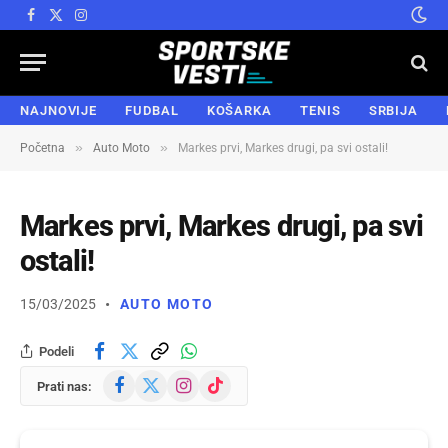
Facebook
X
Instagram
(Twitter)
NAJNOVIJE
FUDBAL
KOŠARKA
TENIS
SRBIJA
»
»
Početna
Auto Moto
Markes prvi, Markes drugi, pa svi ostali!
Markes prvi, Markes drugi, pa svi
ostali!
15/03/2025
AUTO MOTO
Podeli
Facebook
X
Instagram
TikTok
Prati nas:
(Twitter)