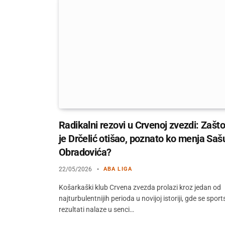
Radikalni rezovi u Crvenoj zvezdi: Zašto
je Drčelić otišao, poznato ko menja Saš
Obradovića?
22/05/2026
ABA LIGA
Košarkaški klub Crvena zvezda prolazi kroz jedan od
najturbulentnijih perioda u novijoj istoriji, gde se sport
rezultati nalaze u senci…