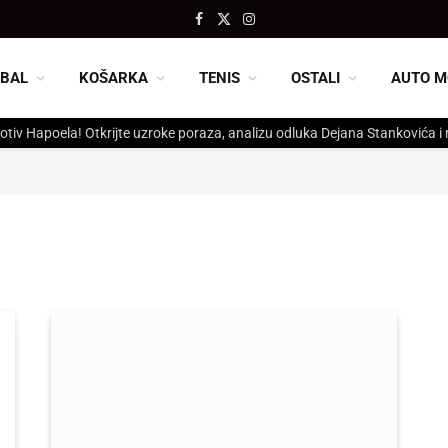
Facebook
X
Instagram
(Twitter)
BAL
KOŠARKA
TENIS
OSTALI
AUTO M
otiv Hapoela! Otkrijte uzroke poraza, analizu odluka Dejana Stankovića i