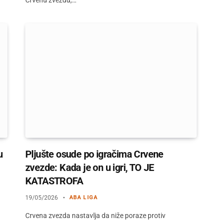
u
Pljušte osude po igračima Crvene
zvezde: Kada je on u igri, TO JE
KATASTROFA
19/05/2026
ABA LIGA
Crvena zvezda nastavlja da niže poraze protiv