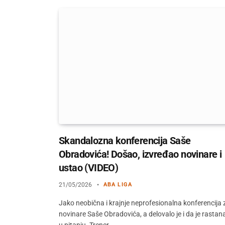
Skandalozna konferencija Saše
Obradovića! Došao, izvređao novinare i
ustao (VIDEO)
21/05/2026
ABA LIGA
Jako neobična i krajnje neprofesionalna konferencija 
novinare Saše Obradovića, a delovalo je i da je rastan
u pitanju. Trener…