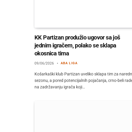
KK Partizan produžio ugovor sa još
jednim igračem, polako se sklapa
okosnica tima
09/06/2026
ABA LIGA
Košarkaški klub Partizan uveliko sklapa tim za nared
sezonu, a pored potencijalnih pojačanja, crno-beli rade
na zadržavanju igrača koji…