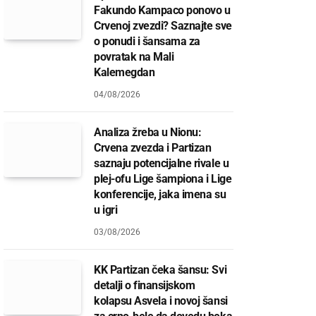
Fakundo Kampaco ponovo u
Crvenoj zvezdi? Saznajte sve
o ponudi i šansama za
povratak na Mali
Kalemegdan
04/08/2026
Analiza žreba u Nionu:
Crvena zvezda i Partizan
saznaju potencijalne rivale u
plej-ofu Lige šampiona i Lige
konferencije, jaka imena su
u igri
03/08/2026
KK Partizan čeka šansu: Svi
detalji o finansijskom
kolapsu Asvela i novoj šansi