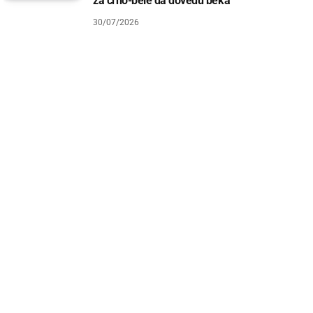
za crno-bele da dovedu beka
30/07/2026