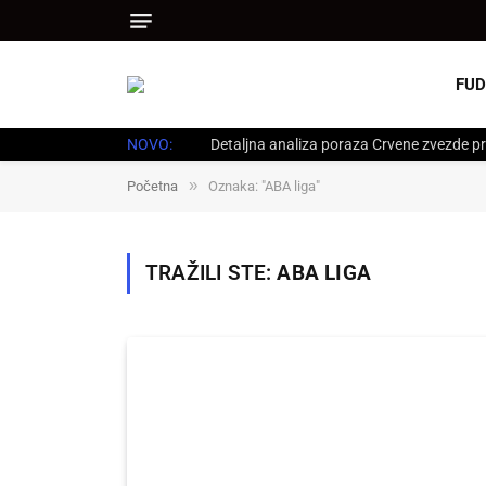
FUD
NOVO:
Detaljna analiza poraza Crvene zvezde pr
»
Početna
Oznaka: "ABA liga"
TRAŽILI STE:
ABA LIGA