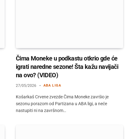
Čima Moneke u podkastu otkrio gde će
igrati naredne sezone! Šta kažu navijači
na ovo? (VIDEO)
27/05/2026
ABA LIGA
Košarkaš Crvene zvezde Čima Moneke završio je
sezonu porazom od Partizana u ABA ligi, a neće
nastupiti ni na završnom…