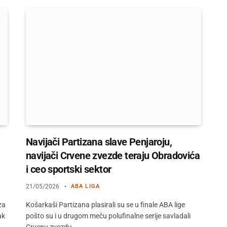
Navijači Partizana slave Penjaroju,
navijači Crvene zvezde teraju Obradovića
i ceo sportski sektor
21/05/2026
ABA LIGA
za
Košarkaši Partizana plasirali su se u finale ABA lige
ak
pošto su i u drugom meču polufinalne serije savladali
Crvenu zvezdu,…