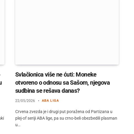
Svlačionica više ne ćuti: Moneke
u
otvoreno o odnosu sa Sašom, njegova
sudbina se rešava danas?
22/05/2026
ABA LIGA
Crvena zvezda je i drugi put poražena od Partizana u
ski
plej-of seriji ABA lige, pa su crno-beli obezbedili plasman
u…