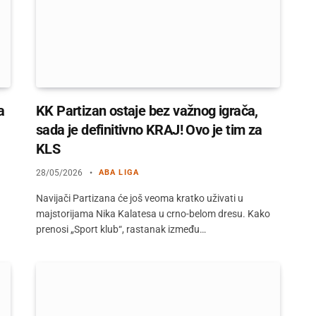
a
KK Partizan ostaje bez važnog igrača,
sada je definitivno KRAJ! Ovo je tim za
KLS
28/05/2026
ABA LIGA
Navijači Partizana će još veoma kratko uživati u
majstorijama Nika Kalatesa u crno-belom dresu. Kako
prenosi „Sport klub“, rastanak između…