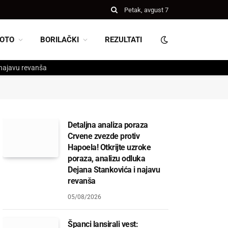
Petak, avgust 7
OTO
BORILAČKI
REZULTATI
 najavu revanša
Detaljna analiza poraza
Crvene zvezde protiv
Hapoela! Otkrijte uzroke
poraza, analizu odluka
Dejana Stankovića i najavu
revanša
05/08/2026
Španci lansirali vest: