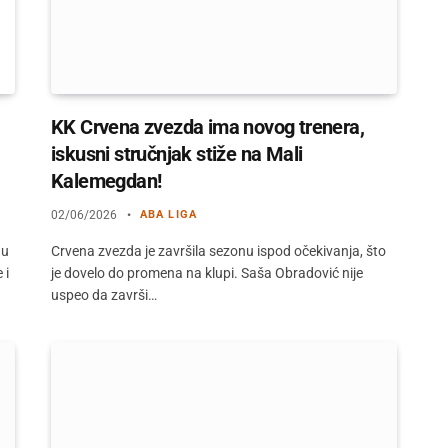
KK Crvena zvezda ima novog trenera,
iskusni stručnjak stiže na Mali
Kalemegdan!
02/06/2026
ABA LIGA
nu
Crvena zvezda je završila sezonu ispod očekivanja, što
 i
je dovelo do promena na klupi. Saša Obradović nije
uspeo da završi…