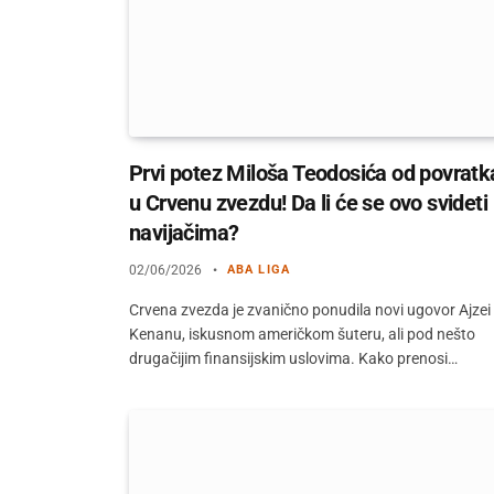
Prvi potez Miloša Teodosića od povratk
u Crvenu zvezdu! Da li će se ovo svideti
navijačima?
02/06/2026
ABA LIGA
Crvena zvezda je zvanično ponudila novi ugovor Ajzei
Kenanu, iskusnom američkom šuteru, ali pod nešto
drugačijim finansijskim uslovima. Kako prenosi…