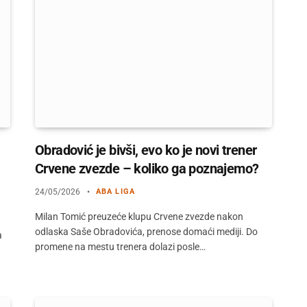
Obradović je bivši, evo ko je novi trener
Crvene zvezde – koliko ga poznajemo?
24/05/2026
ABA LIGA
Milan Tomić preuzeće klupu Crvene zvezde nakon
odlaska Saše Obradovića, prenose domaći mediji. Do
a
promene na mestu trenera dolazi posle…