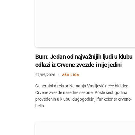
Bum: Jedan od najvažnijih ljudi u klubu
odlazi iz Crvene zvezde i nije jedini
27/05/2026
ABA LIGA
Generalni direktor Nemanja Vasiljević neće biti deo
Crvene zvezde naredne sezone. Posle šest godina
provedenih u klubu, dugogodišnji funkcioner crveno-
belih…