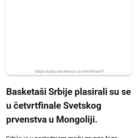
Srbija razbucala Nemce za četvrtfinale!!!
Basketaši Srbije plasirali su se
u četvrtfinale Svetskog
prvenstva u Mongoliji.