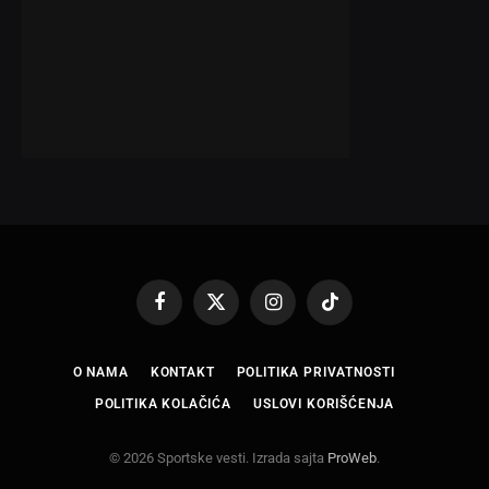
Facebook
X
Instagram
TikTok
(Twitter)
O NAMA
KONTAKT
POLITIKA PRIVATNOSTI
POLITIKA KOLAČIĆA
USLOVI KORIŠĆENJA
© 2026 Sportske vesti. Izrada sajta
ProWeb
.