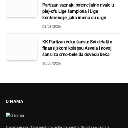
Partizan saznaju potencijalne rivale u
plej-ofu Lige šampiona i Lige
konferencije, jaka imena su u igri
03/08/2026
KK Partizan čeka šansu: Svi detalji o
finansijskom kolapsu Asvela i novoj
šansi za crno-bele da dovedu beka
30/07/2026
O NAMA
Najnovije sportske vesti na jednom mestu. Sportske vesti iz