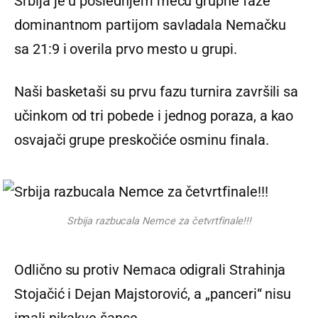
Srbija je u poslednjem meču grupne faze
dominantnom partijom savladala Nemačku
sa 21:9 i overila prvo mesto u grupi.
Naši basketaši su prvu fazu turnira završili sa
učinkom od tri pobede i jednog poraza, a kao
osvajači grupe preskočiće osminu finala.
Srbija razbucala Nemce za četvrtfinale!!!
Odlično su protiv Nemaca odigrali Strahinja
Stojačić i Dejan Majstorović, a „panceri“ nisu
imali nikakve šanse.