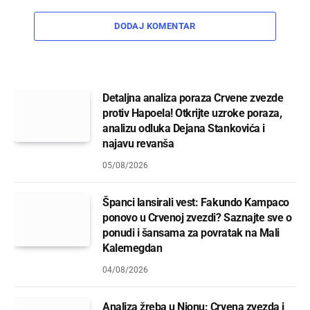
DODAJ KOMENTAR
Detaljna analiza poraza Crvene zvezde
protiv Hapoela! Otkrijte uzroke poraza,
analizu odluka Dejana Stankovića i
najavu revanša
05/08/2026
Španci lansirali vest: Fakundo Kampaco
ponovo u Crvenoj zvezdi? Saznajte sve o
ponudi i šansama za povratak na Mali
Kalemegdan
04/08/2026
Analiza žreba u Nionu: Crvena zvezda i