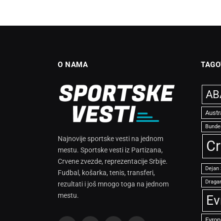
O NAMA
TAGO
ABA
Austr
Bunde
Najnovije sportske vesti na jednom
Cr
mestu. Sportske vesti iz Partizana,
Crvene zvezde, reprezentacije Srbije.
Dejan
Fudbal, košarka, tenis, transferi,
Dragan
rezultati i još mnogo toga na jednom
mestu.
Ev
Evrop