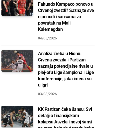
Fakundo Kampaco ponovo u
Crvenoj zvezdi? Saznajte sve
o ponudi i šansama za
povratak na Mali
Kalemegdan
04/08/2026
Analiza žreba u Nionu:
Crvena zvezda i Partizan
saznaju potencijalne rivale u
plej-ofu Lige šampiona i Lige
konferencije, jaka imena su
u igri
03/08/2026
KK Partizan čeka šansu: Svi
detalji o finansijskom
kolapsu Asvela i novoj šansi