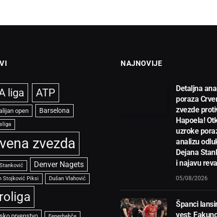
VI
NAJNOVIJE
Detaljna ana
 liga
ATP
poraza Crve
zvezde proti
Barselona
alijan open
Hapoela! Otk
sliga
uzroke pora
vena zvezda
analizu odlu
Dejana Stan
i najavu rev
Denver Nagets
 Stanković
05/08/2026
 Stojković Piksi
Dušan Vlahović
roliga
Španci lansir
vest: Fakun
sko prvenstvo
Fenerbahče