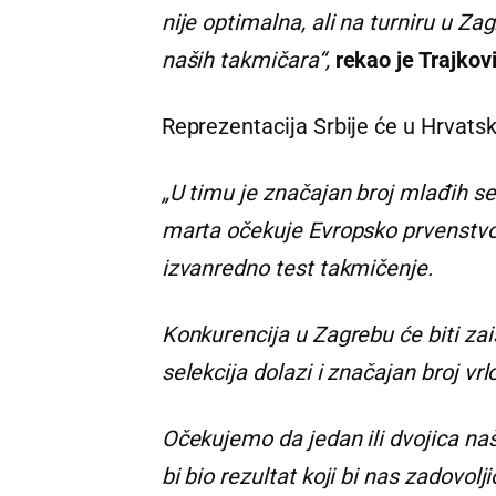
nije optimalna, ali na turniru u Z
naših takmičara“,
rekao je Trajkovi
Reprezentacija Srbije će u Hrvats
„U timu je značajan broj mlađih se
marta očekuje Evropsko prvenstvo 
izvanredno test takmičenje.
Konkurencija u Zagrebu će biti zai
selekcija dolazi i značajan broj vrlo
Očekujemo da jedan ili dvojica na
bi bio rezultat koji bi nas zadovolji