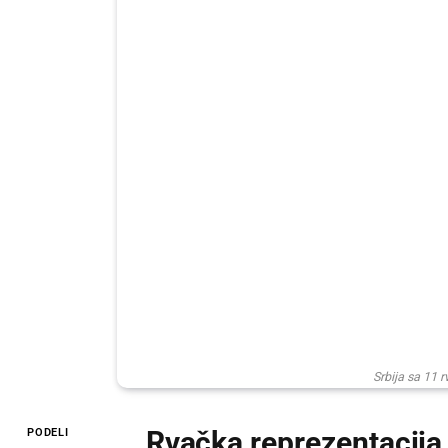
Srbija sa 11 
Rvačka reprezentacija
PODELI