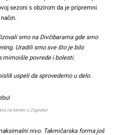
voj sezoni s obzirom da je pripremni
 način.
lizovali smo na Divčibarama gde smo
ning. Uradili smo sve što je bilo
s mimoišle povrede i bolesti.
slili uspeli da sprovedemo u delo.
ača na turniru u Zagrebu!
 maksimalni nivo. Takmičarska forma još