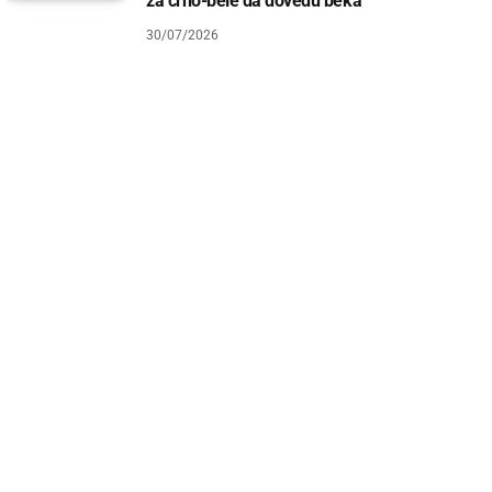
za crno-bele da dovedu beka
30/07/2026