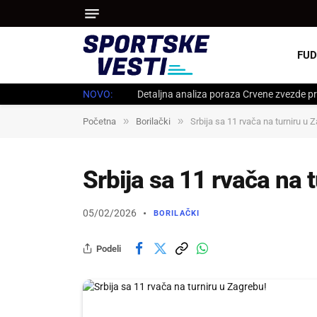
FUD
NOVO:
Detaljna analiza poraza Crvene zvezde pr
»
»
Početna
Borilački
Srbija sa 11 rvača na turniru u 
Srbija sa 11 rvača na 
05/02/2026
BORILAČKI
Podeli