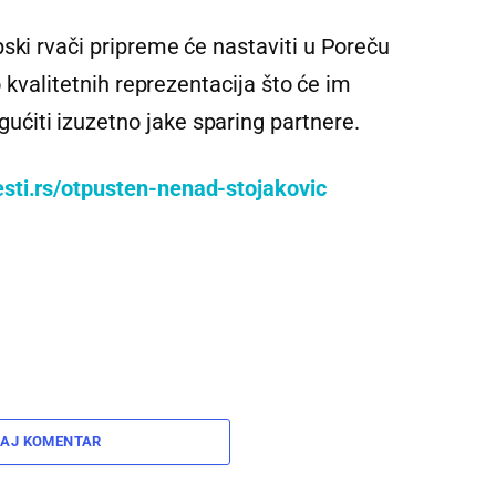
ski rvači pripreme će nastaviti u Poreču
o kvalitetnih reprezentacija što će im
ćiti izuzetno jake sparing partnere.
esti.rs/otpusten-nenad-stojakovic
AJ KOMENTAR