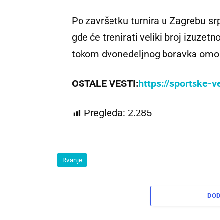
Po završetku turnira u Zagrebu srp
gde će trenirati veliki broj izuzetn
tokom dvonedeljnog boravka omogu
OSTALE VESTI:
https://sportske-v
Pregleda:
2.285
Rvanje
DOD