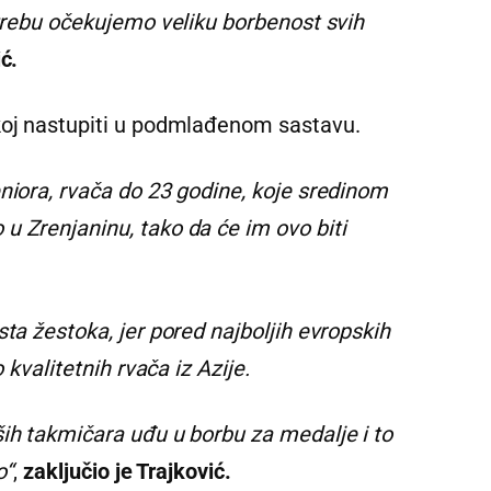
agrebu očekujemo veliku borbenost svih
ć.
koj nastupiti u podmlađenom sastavu.
niora, rvača do 23 godine, koje sredinom
u Zrenjaninu, tako da će im ovo biti
sta žestoka, jer pored najboljih evropskih
 kvalitetnih rvača iz Azije.
ših takmičara uđu u borbu za medalje i to
o“
,
zaključio je Trajković.