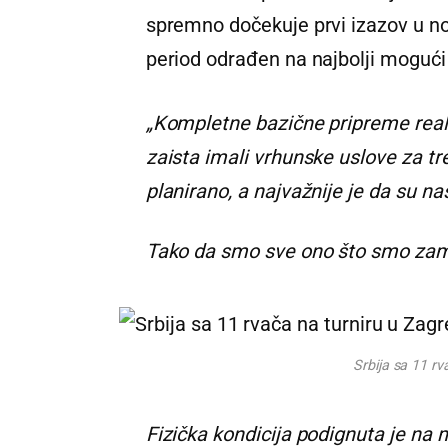
spremno dočekuje prvi izazov u no
period odrađen na najbolji mogući
„Kompletne bazične pripreme rea
zaista imali vrhunske uslove za tre
planirano, a najvažnije je da su na
Tako da smo sve ono što smo zami
Srbija sa 11 rv
Fizička kondicija podignuta je na