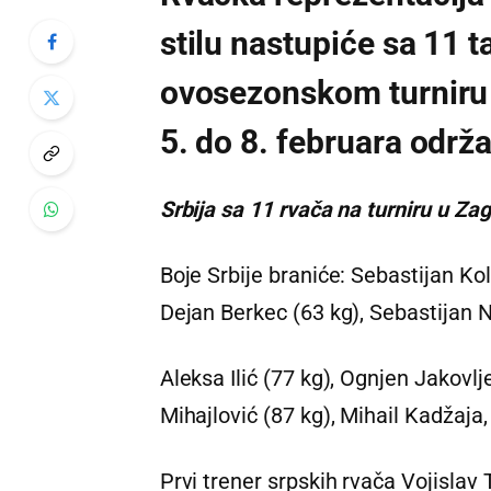
stilu nastupiće sa 11 
ovosezonskom turniru i
5. do 8. februara održ
Srbija sa 11 rvača na turniru u Za
Boje Srbije braniće: Sebastijan Kol
Dejan Berkec (63 kg), Sebastijan N
Aleksa Ilić (77 kg), Ognjen Jakovlj
Mihajlović (87 kg), Mihail Kadžaja,
Prvi trener srpskih rvača Vojislav 