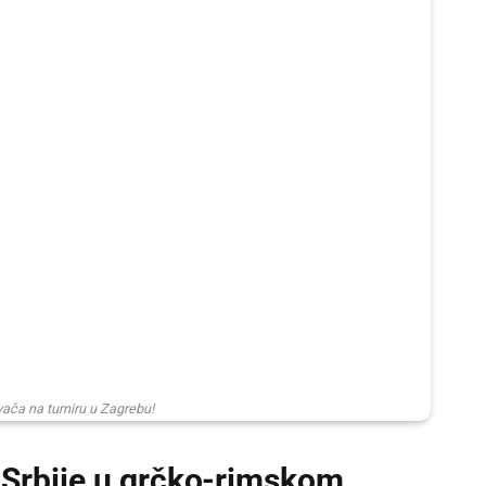
rvača na turniru u Zagrebu!
 Srbije u grčko-rimskom