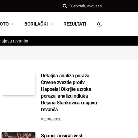
Četvrtak, avgust 6
OTO
BORILAČKI
REZULTATI
 najavu revanša
Detaljna analiza poraza
Crvene zvezde protiv
Hapoela! Otkrijte uzroke
poraza, analizu odluka
Dejana Stankovića i najavu
revanša
05/08/2026
Španci lansirali vest: