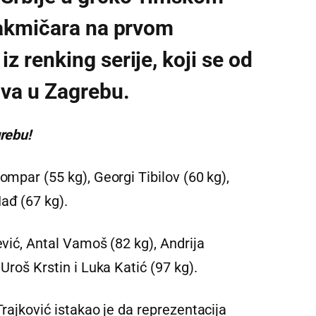
takmičara na prvom
z renking serije, koji se od
ava u Zagrebu.
grebu!
ompar (55 kg), Georgi Tibilov (60 kg),
ađ (67 kg).
ević, Antal Vamoš (82 kg), Andrija
 Uroš Krstin i Luka Katić (97 kg).
Trajković istakao je da reprezentacija