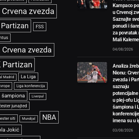
Kampaco po
 Crvena zvezda
u Crvenoj zv
Saznajte sve
 Partizan
ponudi i ša
FSS
za povratak
ntus
Mali Kalem
 Crvena zvezda
04/08/2026
 Partizan
Analiza žreb
Nionu: Crve
La Liga
al Madrid
zvezda i Par
saznaju
Evrope
Liga konferencija
potencijalne 
a šampiona
Liverpul
u plej-ofu Li
ester junajted
šampiona i 
konferencije
NBA
ster siti
Mundijal
imena su u i
la Jokić
03/08/2026