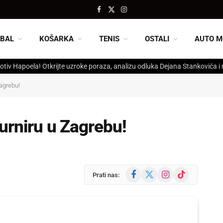
Facebook
X
Instagram
(Twitter)
BAL
KOŠARKA
TENIS
OSTALI
AUTO M
otiv Hapoela! Otkrijte uzroke poraza, analizu odluka Dejana Stankovića i
Zagrebu!
turniru u Zagrebu!
Facebook
X
Instagram
TikTok
Prati nas:
(Twitter)