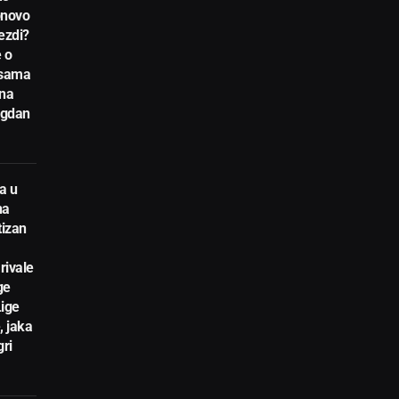
novo
ezdi?
 o
nsama
 na
egdan
a u
na
tizan
rivale
ge
Lige
, jaka
gri