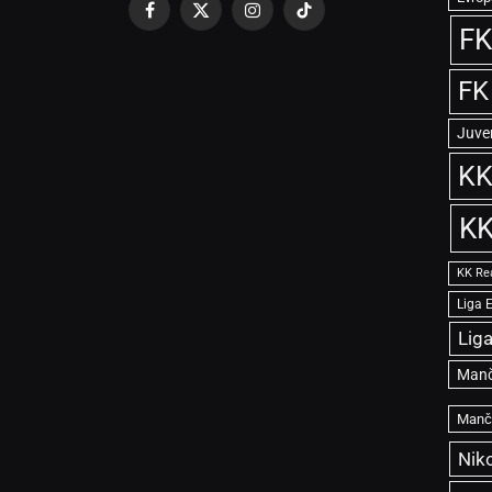
Facebook
X
Instagram
TikTok
FK
(Twitter)
FK
Juve
KK
KK
KK Re
Liga 
Lig
Manč
Manče
Niko