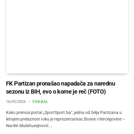
FK Partizan pronašao napadača za narednu
sezonu iz BiH, evo o kome je reč (FOTO)
16/05/2026
FUDBAL
Kako prenosi portal „SportSport.ba“, jedna od želja Partizana u
letnjem prelaznom roku je reprezentativac Bosne i Hercegovine –
Nardin Mulahusejnović.…