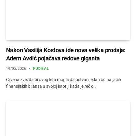
Nakon Vasilija Kostova ide nova velika prodaja:
Adem Avdić pojačava redove giganta
19/05/2026
FUDBAL
Crvena zvezda bi ovog leta mogla da ostvari jedan od najjačih
finansijskih bilansa u svojoj istoriji kada je reč o…