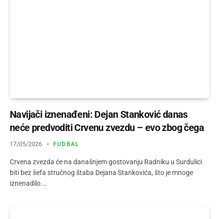
Navijači iznenađeni: Dejan Stanković danas
neće predvoditi Crvenu zvezdu – evo zbog čega
17/05/2026
FUDBAL
Crvena zvezda će na današnjem gostovanju Radniku u Surdulici
biti bez šefa stručnog štaba Dejana Stankovića, što je mnoge
iznenadilo.…