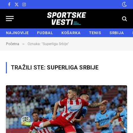
Facebook
X
Instagram
(Twitter)
NAJNOVIJE
FUDBAL
KOŠARKA
TENIS
SRBIJA
»
Početna
Oznaka: "Superliga Srbije"
TRAŽILI STE:
SUPERLIGA SRBIJE