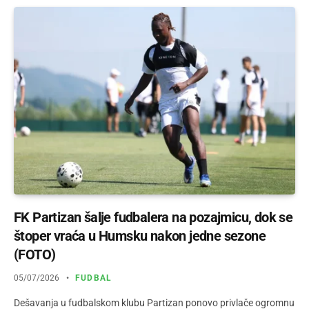
FK Partizan šalje fudbalera na pozajmicu, dok se
štoper vraća u Humsku nakon jedne sezone
(FOTO)
05/07/2026
FUDBAL
Dešavanja u fudbalskom klubu Partizan ponovo privlače ogromnu