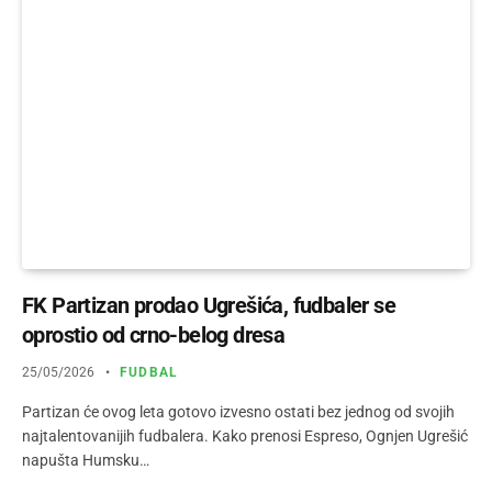
FK Partizan prodao Ugrešića, fudbaler se
oprostio od crno-belog dresa
25/05/2026
FUDBAL
Partizan će ovog leta gotovo izvesno ostati bez jednog od svojih
najtalentovanijih fudbalera. Kako prenosi Espreso, Ognjen Ugrešić
napušta Humsku…