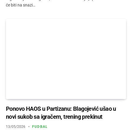
će biti na snazi…
Ponovo HAOS u Partizanu: Blagojević ušao u
novi sukob sa igračem, trening prekinut
13/05/2026
FUDBAL