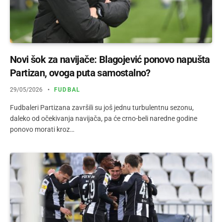
Novi šok za navijače: Blagojević ponovo napušta
Partizan, ovoga puta samostalno?
29/05/2026
FUDBAL
Fudbaleri Partizana završili su još jednu turbulentnu sezonu,
daleko od očekivanja navijača, pa će crno-beli naredne godine
ponovo morati kroz…