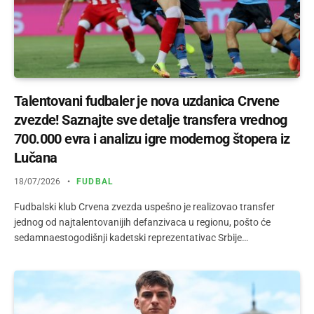
Talentovani fudbaler je nova uzdanica Crvene
zvezde! Saznajte sve detalje transfera vrednog
700.000 evra i analizu igre modernog štopera iz
Lučana
18/07/2026
FUDBAL
Fudbalski klub Crvena zvezda uspešno je realizovao transfer
jednog od najtalentovanijih defanzivaca u regionu, pošto će
sedamnaestogodišnji kadetski reprezentativac Srbije…