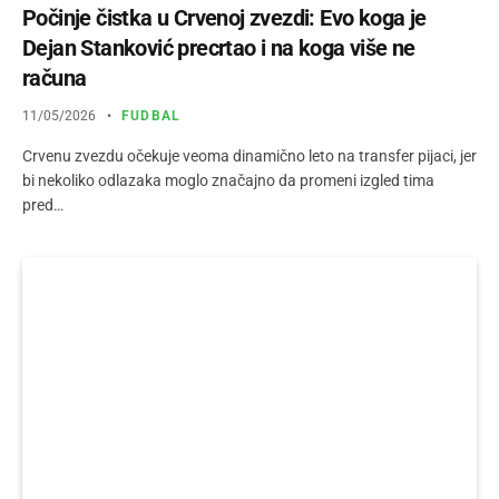
Počinje čistka u Crvenoj zvezdi: Evo koga je
Dejan Stanković precrtao i na koga više ne
računa
11/05/2026
FUDBAL
Crvenu zvezdu očekuje veoma dinamično leto na transfer pijaci, jer
bi nekoliko odlazaka moglo značajno da promeni izgled tima
pred…