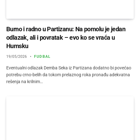
Burno i radno u Partizanu: Na pomolu je jedan
odlazak, ali i povratak – evo ko se vraća u
Humsku
19/05/2026
FUDBAL
Eventualni odlazak Demba Seka iz Partizana dodatno bi povećao
potrebu crno-belih da tokom prelaznog roka pronađu adekvatna
rešenja na krilnim…