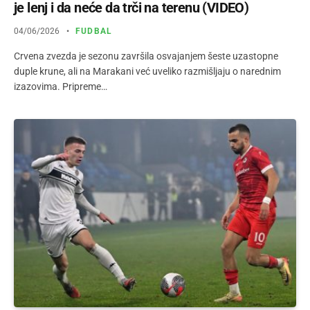
je lenj i da neće da trči na terenu (VIDEO)
04/06/2026
FUDBAL
Crvena zvezda je sezonu završila osvajanjem šeste uzastopne
duple krune, ali na Marakani već uveliko razmišljaju o narednim
izazovima. Pripreme…