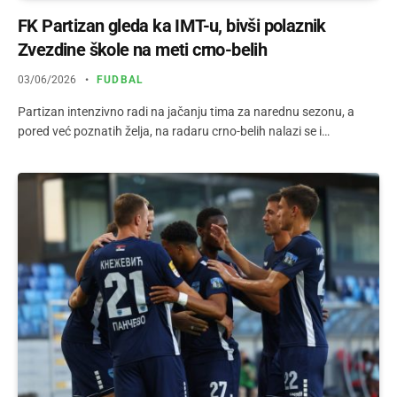
FK Partizan gleda ka IMT-u, bivši polaznik
Zvezdine škole na meti crno-belih
03/06/2026
FUDBAL
Partizan intenzivno radi na jačanju tima za narednu sezonu, a
pored već poznatih želja, na radaru crno-belih nalazi se i…