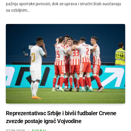
pažnju sportske javnosti, dok se uprava i stručni štab suočavaju
sa ozbiljnim…
Reprezentativac Srbije i bivši fudbaler Crvene
zvezde postaje igrač Vojvodine
07/06/2026
FUDBAL