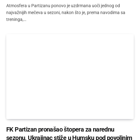
Atmosfera u Partizanu ponovo je uzdrmana uoči jednog od
najvažnijih mečeva u sezoni, nakon što je, prema navodima sa
treninga,…
FK Partizan pronašao štopera za narednu
sezonu, Ukrajinac stiže u Humsku pod povoljnim