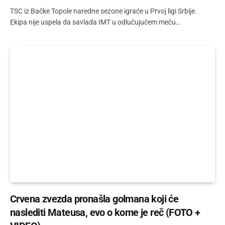
TSC iz Bačke Topole naredne sezone igraće u Prvoj ligi Srbije.
Ekipa nije uspela da savlada IMT u odlučujućem meču…
Crvena zvezda pronašla golmana koji će
naslediti Mateusa, evo o kome je reč (FOTO +