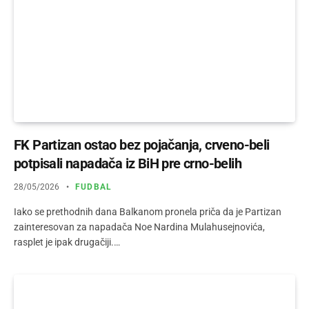
FK Partizan ostao bez pojačanja, crveno-beli
potpisali napadača iz BiH pre crno-belih
28/05/2026
FUDBAL
Iako se prethodnih dana Balkanom pronela priča da je Partizan
zainteresovan za napadača Noe Nardina Mulahusejnovića,
rasplet je ipak drugačiji.…