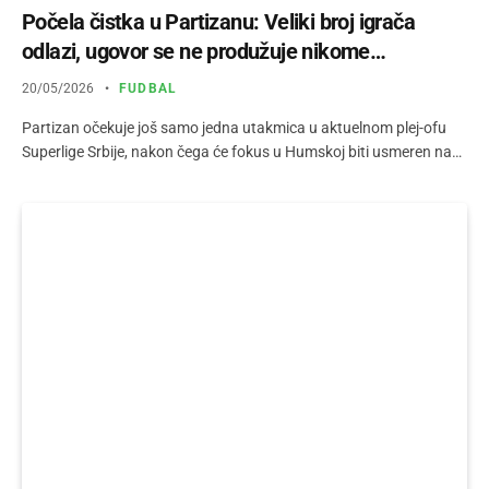
Počela čistka u Partizanu: Veliki broj igrača
odlazi, ugovor se ne produžuje nikome…
20/05/2026
FUDBAL
Partizan očekuje još samo jedna utakmica u aktuelnom plej-ofu
Superlige Srbije, nakon čega će fokus u Humskoj biti usmeren na…