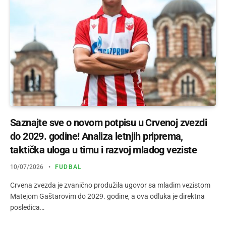
Saznajte sve o novom potpisu u Crvenoj zvezdi
do 2029. godine! Analiza letnjih priprema,
taktička uloga u timu i razvoj mladog veziste
10/07/2026
FUDBAL
Crvena zvezda je zvanično produžila ugovor sa mladim vezistom
Matejom Gaštarovim do 2029. godine, a ova odluka je direktna
posledica…