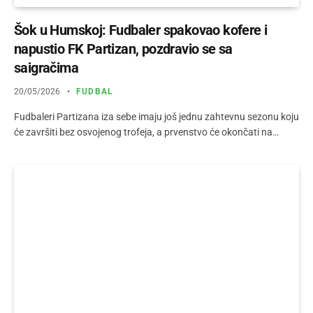
Šok u Humskoj: Fudbaler spakovao kofere i
napustio FK Partizan, pozdravio se sa
saigračima
20/05/2026
FUDBAL
Fudbaleri Partizana iza sebe imaju još jednu zahtevnu sezonu koju
će završiti bez osvojenog trofeja, a prvenstvo će okončati na…