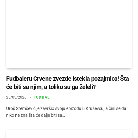
Fudbaleru Crvene zvezde istekla pozajmica! Šta
će biti sa njim, a toliko su ga želeli?
25/05/2026
FUDBAL
Uroš Sremčević je završio svoju epizodu u Kruševcu, a čini se da
niko ne zna šta će dalje biti sa…