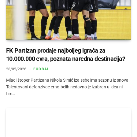
FK Partizan prodaje najboljeg igrača za
10.000.000 evra, poznata naredna destinacija?
28/05/2026
FUDBAL
Mladi štoper Partizana Nikola Simić iza sebe ima sezonu iz snova.
Talentovani defanzivac crno-belih nedavno je izabran u idealni
tim…