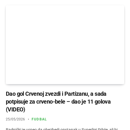
Dao gol Crvenoj zvezdi i Partizanu, a sada
potpisuje za crveno-bele – dao je 11 golova
(VIDEO)
25/05/2026
FUDBAL
Radnički je uspeo da obezbedi opstanak u Superligi Srbije, ali bi