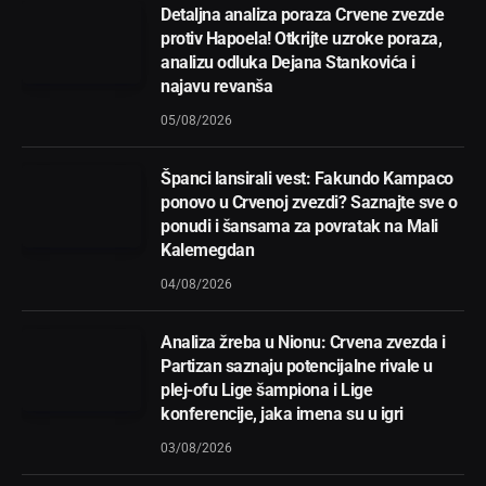
Detaljna analiza poraza Crvene zvezde
protiv Hapoela! Otkrijte uzroke poraza,
analizu odluka Dejana Stankovića i
najavu revanša
05/08/2026
Španci lansirali vest: Fakundo Kampaco
ponovo u Crvenoj zvezdi? Saznajte sve o
ponudi i šansama za povratak na Mali
Kalemegdan
04/08/2026
Analiza žreba u Nionu: Crvena zvezda i
Partizan saznaju potencijalne rivale u
plej-ofu Lige šampiona i Lige
konferencije, jaka imena su u igri
03/08/2026