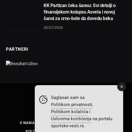
KK Partizan čeka šansu: Svi detalji o
finansijskom kolapsu Asvela i novoj
šansi za crno-bele da dovedu beka
30/07/2026
PARTNERI
Saglasan sam sa
Politikom privatnosti
,
Facebook
X
Instagram
TikTok
Politikom kolačića
i
(Twitter)
Uslovima korišćenja
na portalu
O NAMA
KONTAKT
POLITIKA PRIVATNOSTI
sportske-vesti.rs.
POLITIKA KOLAČIĆA
USLOVI KORIŠĆENJA