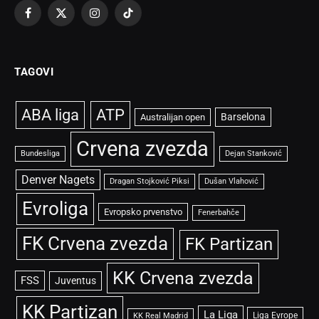
Facebook
X
Instagram
TikTok
(Twitter)
TAGOVI
ABA liga
ATP
Barselona
Australijan open
Crvena zvezda
Bundesliga
Dejan Stanković
Denver Nagets
Dragan Stojković Piksi
Dušan Vlahović
Evroliga
Evropsko prvenstvo
Fenerbahče
FK Crvena zvezda
FK Partizan
KK Crvena zvezda
FSS
Juventus
KK Partizan
La Liga
Liga Evrope
KK Real Madrid