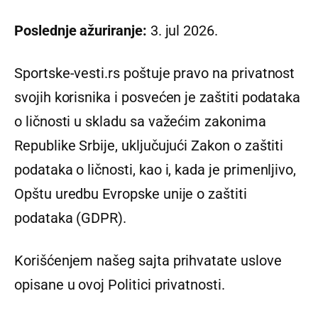
Poslednje ažuriranje:
3. jul 2026.
Sportske-vesti.rs poštuje pravo na privatnost
svojih korisnika i posvećen je zaštiti podataka
o ličnosti u skladu sa važećim zakonima
Republike Srbije, uključujući Zakon o zaštiti
podataka o ličnosti, kao i, kada je primenljivo,
Opštu uredbu Evropske unije o zaštiti
podataka (GDPR).
Korišćenjem našeg sajta prihvatate uslove
opisane u ovoj Politici privatnosti.