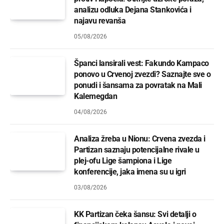
analizu odluka Dejana Stankovića i
najavu revanša
05/08/2026
Španci lansirali vest: Fakundo Kampaco
ponovo u Crvenoj zvezdi? Saznajte sve o
ponudi i šansama za povratak na Mali
Kalemegdan
04/08/2026
Analiza žreba u Nionu: Crvena zvezda i
Partizan saznaju potencijalne rivale u
plej-ofu Lige šampiona i Lige
konferencije, jaka imena su u igri
03/08/2026
KK Partizan čeka šansu: Svi detalji o