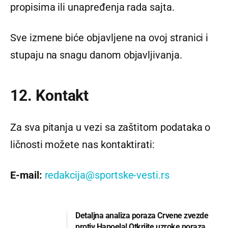
propisima ili unapređenja rada sajta.
Sve izmene biće objavljene na ovoj stranici i
stupaju na snagu danom objavljivanja.
12. Kontakt
Za sva pitanja u vezi sa zaštitom podataka o
ličnosti možete nas kontaktirati:
E-mail:
redakcija@sportske-vesti.rs
Detaljna analiza poraza Crvene zvezde
protiv Hapoela! Otkrijte uzroke poraza,