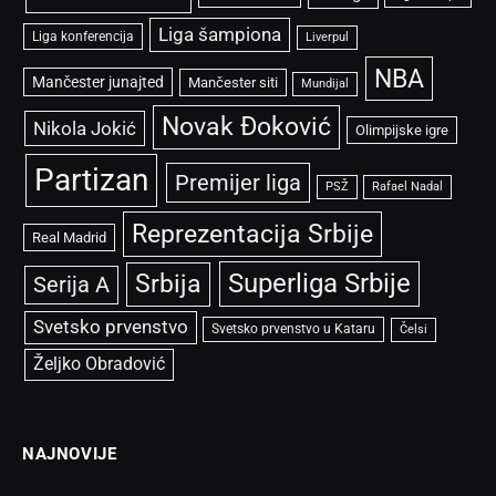
Liga šampiona
Liga konferencija
Liverpul
NBA
Mančester junajted
Mančester siti
Mundijal
Novak Đoković
Nikola Jokić
Olimpijske igre
Partizan
Premijer liga
PSŽ
Rafael Nadal
Reprezentacija Srbije
Real Madrid
Superliga Srbije
Srbija
Serija A
Svetsko prvenstvo
Svetsko prvenstvo u Kataru
Čelsi
Željko Obradović
NAJNOVIJE