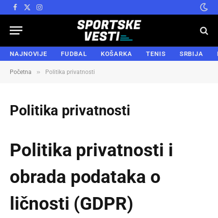
Facebook
X
Instagram
(Twitter)
NAJNOVIJE
FUDBAL
KOŠARKA
TENIS
SRBIJA
»
Početna
Politika privatnosti
Politika privatnosti
Politika privatnosti i
obrada podataka o
ličnosti (GDPR)