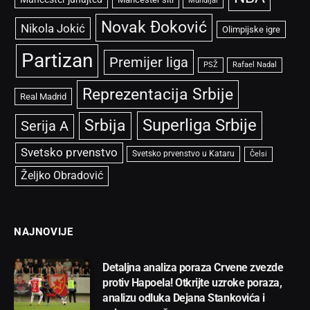
Mundijal
Novak Đoković
Nikola Jokić
Olimpijske igre
Partizan
Premijer liga
PSŽ
Rafael Nadal
Reprezentacija Srbije
Real Madrid
Superliga Srbije
Srbija
Serija A
Svetsko prvenstvo
Svetsko prvenstvo u Kataru
Čelsi
Željko Obradović
NAJNOVIJE
Detaljna analiza poraza Crvene zvezde
protiv Hapoela! Otkrijte uzroke poraza,
analizu odluka Dejana Stankovića i