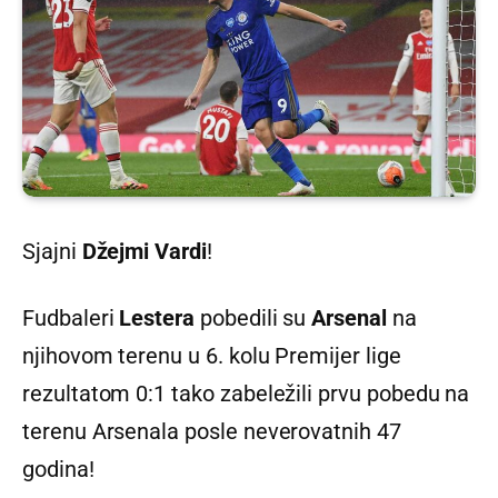
Sjajni
Džejmi Vardi
!
Fudbaleri
Lestera
pobedili su
Arsenal
na
njihovom terenu u 6. kolu Premijer lige
rezultatom 0:1 tako zabeležili prvu pobedu na
terenu Arsenala posle neverovatnih 47
godina!