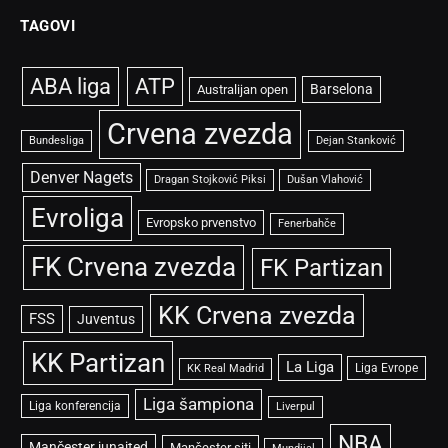
TAGOVI
ABA liga
ATP
Barselona
Australijan open
Crvena zvezda
Bundesliga
Dejan Stanković
Denver Nagets
Dragan Stojković Piksi
Dušan Vlahović
Evroliga
Evropsko prvenstvo
Fenerbahče
FK Crvena zvezda
FK Partizan
KK Crvena zvezda
FSS
Juventus
KK Partizan
La Liga
Liga Evrope
KK Real Madrid
Liga šampiona
Liga konferencija
Liverpul
NBA
Mančester junajted
Mančester siti