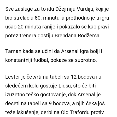
Sve zasluge za to idu Džejmiju Vardiju, koji je
bio strelac u 80. minutu, a prethodno je u igru
ušao 20 minuta ranije i pokazalo se kao pravi
potez trenera gostiju Brendana Rodžersa.
Taman kada se učini da Arsenal igra bolji i
konstantniji fudbal, pokaže se suprotno.
Lester je četvrti na tabeli sa 12 bodova i u
sledećem kolu gostuje Lidsu, što će biti
izuzetno teško gostovanje, dok Arsenal je
deseti na tabeli sa 9 bodova, a njih čeka još
teže iskušenje, derbi na Old Trafordu protiv