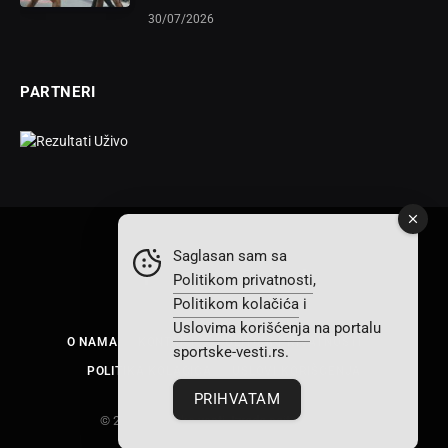
30/07/2026
PARTNERI
Saglasan sam sa
Politikom privatnosti
,
Facebook
X
Instagram
TikTok
Politikom kolačića
i
(Twitter)
Uslovima korišćenja
na portalu
O NAMA
KONTAKT
POLITIKA PRIVATNOSTI
sportske-vesti.rs.
POLITIKA KOLAČIĆA
USLOVI KORIŠĆENJA
PRIHVATAM
© 2026 Sportske vesti. Izrada sajta
ProWeb
.