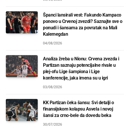
Španci lansirali vest: Fakundo Kampaco
ponovo u Crvenoj zvezdi? Saznajte sve o
ponudi i šansama za povratak na Mali
Kalemegdan
04/08/2026
Analiza žreba u Nionu: Crvena zvezda i
Partizan saznaju potencijalne rivale u
plej-ofu Lige šampiona i Lige
konferencije, jaka imena su u igri
03/08/2026
KK Partizan čeka šansu: Svi detalji o
finansijskom kolapsu Asvela i novoj
šansi za crno-bele da dovedu beka
30/07/2026