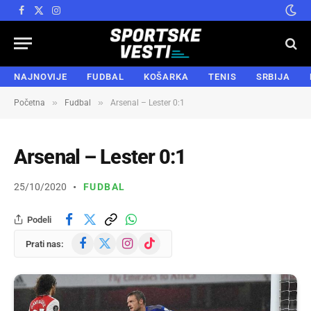
Facebook
X
Instagram
(Twitter)
NAJNOVIJE
FUDBAL
KOŠARKA
TENIS
SRBIJA
»
»
Početna
Fudbal
Arsenal – Lester 0:1
Arsenal – Lester 0:1
25/10/2020
FUDBAL
Podeli
Facebook
X
Instagram
TikTok
Prati nas:
(Twitter)