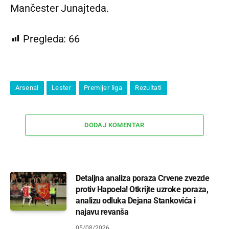
Mančester Junajteda.
Pregleda:
66
Arsenal
Lester
Premijer liga
Rezultati
DODAJ KOMENTAR
Detaljna analiza poraza Crvene zvezde
protiv Hapoela! Otkrijte uzroke poraza,
analizu odluka Dejana Stankovića i
najavu revanša
05/08/2026