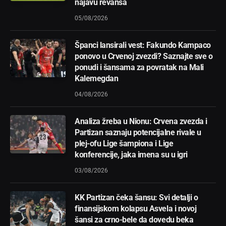
najavu revanša
05/08/2026
Španci lansirali vest: Fakundo Kampaco
ponovo u Crvenoj zvezdi? Saznajte sve o
ponudi i šansama za povratak na Mali
Kalemegdan
04/08/2026
Analiza žreba u Nionu: Crvena zvezda i
Partizan saznaju potencijalne rivale u
plej-ofu Lige šampiona i Lige
konferencije, jaka imena su u igri
03/08/2026
KK Partizan čeka šansu: Svi detalji o
finansijskom kolapsu Asvela i novoj
šansi za crno-bele da dovedu beka