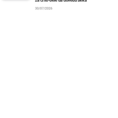
za crno-bele da dovedu beka
30/07/2026