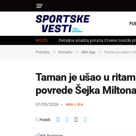
FU
NOVO:
Detaljna analiza poraza Crvene zvezde pr
»
»
»
Početna
Košarka
ABA liga
Taman je ušao u ri
Taman je ušao u ritam
povrede Šejka Miltona
07/05/2026
ABA LIGA
Podeli