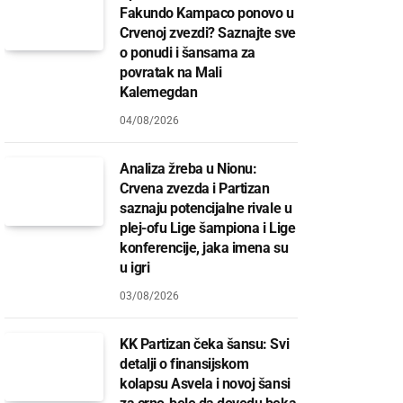
Fakundo Kampaco ponovo u
Crvenoj zvezdi? Saznajte sve
o ponudi i šansama za
povratak na Mali
Kalemegdan
04/08/2026
Analiza žreba u Nionu:
Crvena zvezda i Partizan
saznaju potencijalne rivale u
plej-ofu Lige šampiona i Lige
konferencije, jaka imena su
u igri
03/08/2026
KK Partizan čeka šansu: Svi
detalji o finansijskom
kolapsu Asvela i novoj šansi