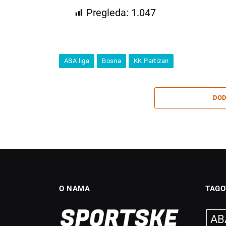
Pregleda:
1.047
ABA liga
Bosna
KK Partizan
DOD
O NAMA
TAGO
ABA