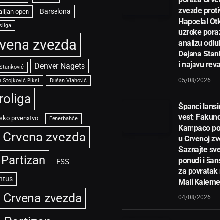
zvezde proti
Barselona
alijan open
Hapoela! Otk
sliga
uzroke pora
vena zvezda
analizu odlu
Dejana Stan
i najavu rev
Denver Nagets
 Stanković
05/08/2026
 Stojković Piksi
Dušan Vlahović
roliga
Španci lansir
vest: Fakun
sko prvenstvo
Fenerbahče
Kampaco po
 Crvena zvezda
u Crvenoj zv
Saznajte sve
 Partizan
ponudi i ša
FSS
za povratak
ntus
Mali Kalem
 Crvena zvezda
04/08/2026