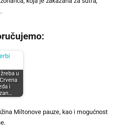
ezonanca, koja je zakazana za sutra,
.
oručujemo:
 žreba u
 Crvena
zda i
izan…
dužina Miltonove pauze, kao i mogućnost
ne.