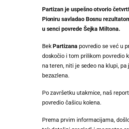
Partizan je uspešno otvorio četvrtf
Pioniru savladao Bosnu rezultatom
u senci povrede Šejka Miltona.
Bek
Partizana
povredio se već u p
doskočio i tom prilikom povredio k
na teren, niti je sedeo na klupi, p
bezazlena.
Po završetku utakmice, naš report
povredio čašicu kolena.
Prema prvim informacijama, došlo 