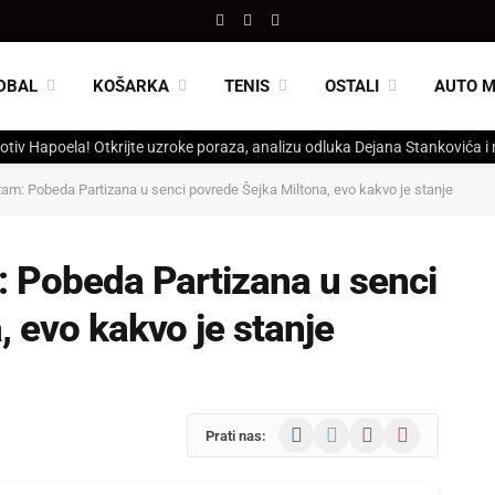
Facebook
X
Instagram
(Twitter)
DBAL
KOŠARKA
TENIS
OSTALI
AUTO 
otiv Hapoela! Otkrijte uzroke poraza, analizu odluka Dejana Stankovića i
tam: Pobeda Partizana u senci povrede Šejka Miltona, evo kakvo je stanje
: Pobeda Partizana u senci
, evo kakvo je stanje
Facebook
X
Instagram
TikTok
Prati nas:
(Twitter)