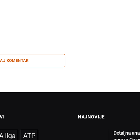
AJ KOMENTAR
VI
NAJNOVIJE
Detaljna ana
 liga
ATP
poraza Crve