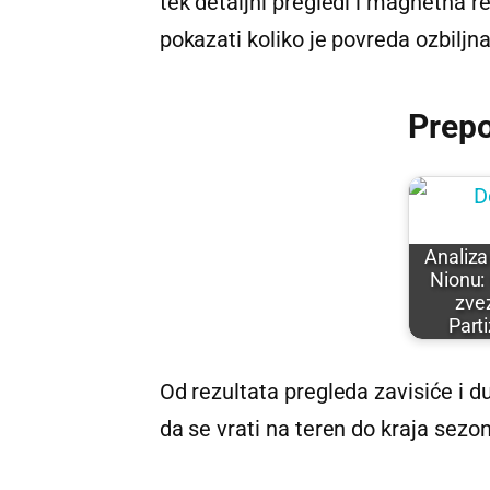
tek detaljni pregledi i magnetna r
pokazati koliko je povreda ozbiljna
Prep
Analiza
Nionu:
zve
Part
Od rezultata pregleda zavisiće i 
da se vrati na teren do kraja sezo