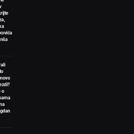
v
rijte
za,
ka
kovića
anša
ali
do
novo
ezdi?
 o
nsama
 na
egdan