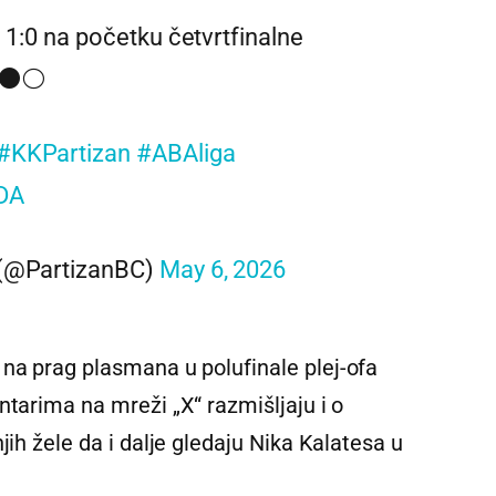
 1:0 na početku četvrtfinalne
!⚫️⚪️
#KKPartizan
#ABAliga
DA
 (@PartizanBC)
May 6, 2026
 na prag plasmana u polufinale plej-ofa
ntarima na mreži „X“ razmišljaju i o
jih žele da i dalje gledaju Nika Kalatesa u