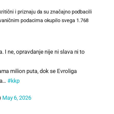
itični i priznaju da su značajno podbacili
zvaničnim podacima okupilo svega 1.768
 I ne, opravdanje nije ni slava ni to
ama milion puta, dok se Evroliga
ma…
#kkp
)
May 6, 2026