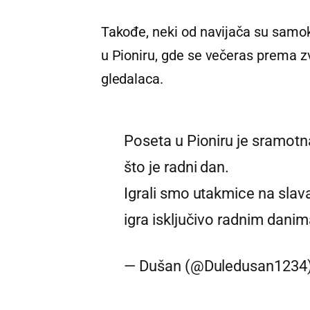
Takođe, neki od navijača su samokr
u Pioniru, gde se večeras prema 
gledalaca.
Poseta u Pioniru je sramotna.
što je radni dan.
Igrali smo utakmice na slav
igra isključivo radnim dani
— Dušan (@Duledusan1234