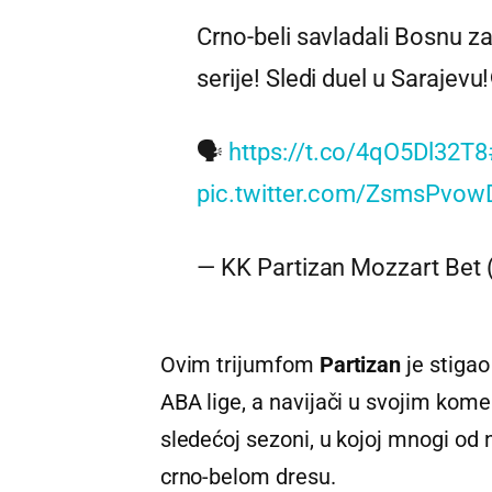
Crno-beli savladali Bosnu za
serije! Sledi duel u Sarajevu
🗣️
https://t.co/4qO5Dl32T8
pic.twitter.com/ZsmsPvow
— KK Partizan Mozzart Bet
Ovim trijumfom
Partizan
je stigao
ABA lige, a navijači u svojim kome
sledećoj sezoni, u kojoj mnogi od n
crno-belom dresu.