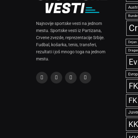
Austr
Bunde
Najnovije sportske vesti na jednom
Cr
mestu. Sportske vesti iz Partizana,
Crvene zvezde, reprezentacije Srbije.
Dejan
Fudbal, košarka, tenis, transferi,
Dragan
rezultati i još mnogo toga na jednom
mestu.
Ev
Evrop
Facebook
X
Instagram
TikTok
FK
(Twitter)
FK
Juve
KK