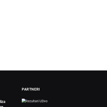
PARTNERI
liza
ne