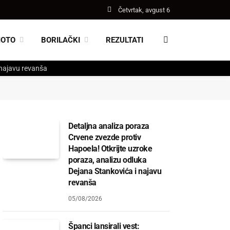
Četvrtak, avgust 6
MOTO
BORILAČKI
REZULTATI
 najavu revanša
Detaljna analiza poraza
Crvene zvezde protiv
Hapoela! Otkrijte uzroke
poraza, analizu odluka
Dejana Stankovića i najavu
revanša
05/08/2026
Španci lansirali vest: