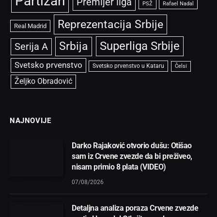
Partizan
Premijer liga
PSŽ
Rafael Nadal
Reprezentacija Srbije
Real Madrid
Superliga Srbije
Srbija
Serija A
Svetsko prvenstvo
Svetsko prvenstvo u Kataru
Čelsi
Željko Obradović
NAJNOVIJE
Darko Rajaković otvorio dušu: Otišao
sam iz Crvene zvezde da bi preživeo,
nisam primio 8 plata (VIDEO)
07/08/2026
Detaljna analiza poraza Crvene zvezde