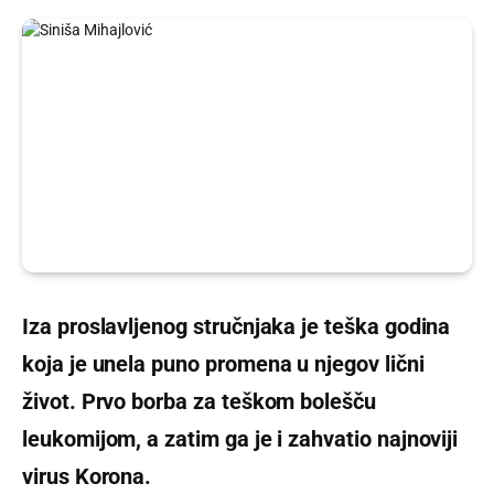
Iza proslavljenog stručnjaka je teška godina
koja je unela puno promena u njegov lični
život. Prvo borba za teškom bolešču
leukomijom, a zatim ga je i zahvatio najnoviji
virus Korona.