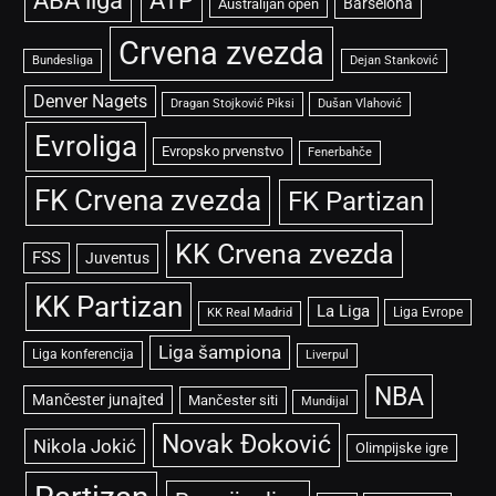
ABA liga
ATP
Barselona
Australijan open
Crvena zvezda
Bundesliga
Dejan Stanković
Denver Nagets
Dragan Stojković Piksi
Dušan Vlahović
Evroliga
Evropsko prvenstvo
Fenerbahče
FK Crvena zvezda
FK Partizan
KK Crvena zvezda
FSS
Juventus
KK Partizan
La Liga
Liga Evrope
KK Real Madrid
Liga šampiona
Liga konferencija
Liverpul
NBA
Mančester junajted
Mančester siti
Mundijal
Novak Đoković
Nikola Jokić
Olimpijske igre