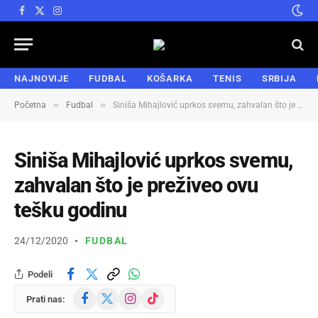
Facebook
X
Instagram
(Twitter)
NAJNOVIJE
FUDBAL
KOŠARKA
TENIS
SRBIJA
»
»
Početna
Fudbal
Siniša Mihajlović uprkos svemu, zahvalan što je preživeo ovu tešku godinu
Siniša Mihajlović uprkos svemu,
zahvalan što je preživeo ovu
tešku godinu
24/12/2020
FUDBAL
Podeli
Facebook
X
Instagram
TikTok
Prati nas:
(Twitter)