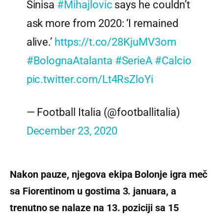
Sinisa
#Mihajlovic
says he couldn’t
ask more from 2020: ‘I remained
alive.’
https://t.co/28KjuMV3om
#BolognaAtalanta
#SerieA
#Calcio
pic.twitter.com/Lt4RsZloYi
— Football Italia (@footballitalia)
December 23, 2020
Nakon pauze, njegova ekipa Bolonje igra meč
sa Fiorentinom u gostima 3. januara, a
trenutno se nalaze na 13. poziciji sa 15