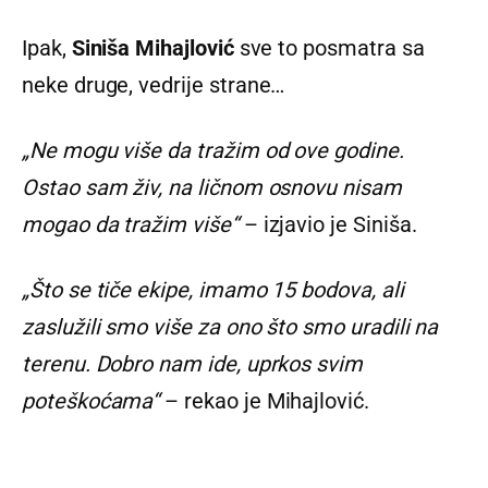
Ipak,
Siniša Mihajlović
sve to posmatra sa
neke druge, vedrije strane…
„Ne mogu više da tražim od ove godine.
Ostao sam živ, na ličnom osnovu nisam
mogao da tražim više“
– izjavio je Siniša.
„Što se tiče ekipe, imamo 15 bodova, ali
zaslužili smo više za ono što smo uradili na
terenu. Dobro nam ide, uprkos svim
poteškoćama“
– rekao je Mihajlović.