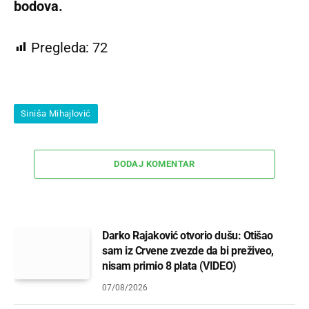
bodova.
Pregleda:
72
Siniša Mihajlović
DODAJ KOMENTAR
Darko Rajaković otvorio dušu: Otišao
sam iz Crvene zvezde da bi preživeo,
nisam primio 8 plata (VIDEO)
07/08/2026