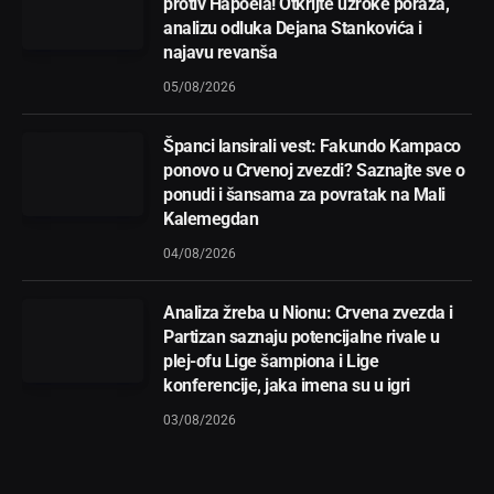
protiv Hapoela! Otkrijte uzroke poraza,
analizu odluka Dejana Stankovića i
najavu revanša
05/08/2026
Španci lansirali vest: Fakundo Kampaco
ponovo u Crvenoj zvezdi? Saznajte sve o
ponudi i šansama za povratak na Mali
Kalemegdan
04/08/2026
Analiza žreba u Nionu: Crvena zvezda i
Partizan saznaju potencijalne rivale u
plej-ofu Lige šampiona i Lige
konferencije, jaka imena su u igri
03/08/2026