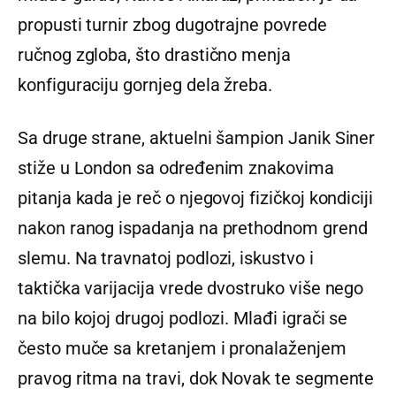
propusti turnir zbog dugotrajne povrede
ručnog zgloba, što drastično menja
konfiguraciju gornjeg dela žreba.
Sa druge strane, aktuelni šampion Janik Siner
stiže u London sa određenim znakovima
pitanja kada je reč o njegovoj fizičkoj kondiciji
nakon ranog ispadanja na prethodnom grend
slemu. Na travnatoj podlozi, iskustvo i
taktička varijacija vrede dvostruko više nego
na bilo kojoj drugoj podlozi. Mlađi igrači se
često muče sa kretanjem i pronalaženjem
pravog ritma na travi, dok Novak te segmente