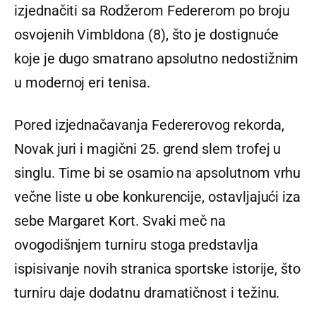
izjednačiti sa Rodžerom Federerom po broju
osvojenih Vimbldona (8), što je dostignuće
koje je dugo smatrano apsolutno nedostižnim
u modernoj eri tenisa.
Pored izjednačavanja Federerovog rekorda,
Novak juri i magični 25. grend slem trofej u
singlu. Time bi se osamio na apsolutnom vrhu
večne liste u obe konkurencije, ostavljajući iza
sebe Margaret Kort. Svaki meč na
ovogodišnjem turniru stoga predstavlja
ispisivanje novih stranica sportske istorije, što
turniru daje dodatnu dramatičnost i težinu.