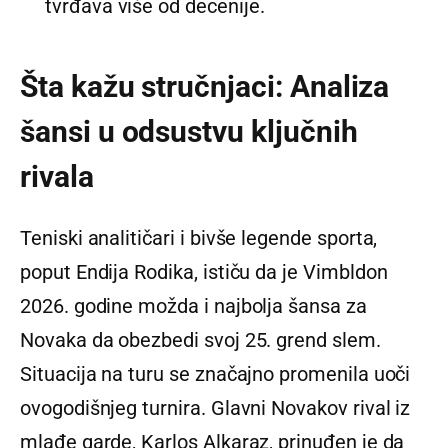
tvrđava više od decenije.
Šta kažu stručnjaci: Analiza
šansi u odsustvu ključnih
rivala
Teniski analitičari i bivše legende sporta,
poput Endija Rodika, ističu da je Vimbldon
2026. godine možda i najbolja šansa za
Novaka da obezbedi svoj 25. grend slem.
Situacija na turu se značajno promenila uoči
ovogodišnjeg turnira. Glavni Novakov rival iz
mlađe garde, Karlos Alkaraz, prinuđen je da