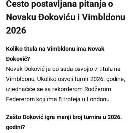
Često postavljana pitanja o
Novaku Đokoviću i Vimbldonu
2026
Koliko titula na Vimbldonu ima Novak
Đoković?
Novak Đoković je do sada osvojio 7 titula na
Vimbldonu. Ukoliko osvoji turnir 2026. godine,
izjednačiće se sa rekorderom Rodžerom
Federerom koji ima 8 trofeja u Londonu.
Zašto Đoković igra manji broj turnira u 2026.
godini?