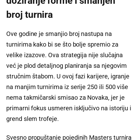
doziranje forme i smanjen
broj turnira
Ove godine je smanjio broj nastupa na
turnirima kako bi se što bolje spremio za
velike izazove. Ova strategija nije slučajna
već je plod detaljnog planiranja sa njegovim
stručnim štabom. U ovoj fazi karijere, igranje
na manjim turnirima iz serije 250 ili 500 više
nema takmičarski smisao za Novaka, jer je
primarni fokus usmeren isključivo na istoriju i
grend slem trofeje.
Svesno propuštanje pojedinih Masters turnira