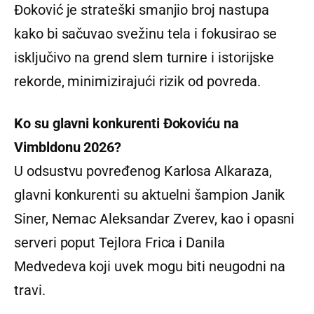
Đoković je strateški smanjio broj nastupa
kako bi sačuvao svežinu tela i fokusirao se
isključivo na grend slem turnire i istorijske
rekorde, minimizirajući rizik od povreda.
Ko su glavni konkurenti Đokoviću na
Vimbldonu 2026?
U odsustvu povređenog Karlosa Alkaraza,
glavni konkurenti su aktuelni šampion Janik
Siner, Nemac Aleksandar Zverev, kao i opasni
serveri poput Tejlora Frica i Danila
Medvedeva koji uvek mogu biti neugodni na
travi.