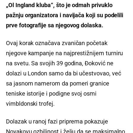
„Ol Ingland kluba“, što je odmah privuklo
pažnju organizatora i navijača koji su podelili
prve fotografije sa njegovog dolaska.
Ovaj korak označava zvaničan početak
njegove kampanje na najprestižnijem turniru
na svetu. Sa svojih 39 godina, Đoković ne
dolazi u London samo da bi učestvovao, već
sa jasnom namerom da pomeri granice
teniske istorije i podigne svoj osmi
vimbldonski trofej.
Dolazak u ranoj fazi priprema pokazuje
Novakovu ozbiljnost i želju da se maksimalno