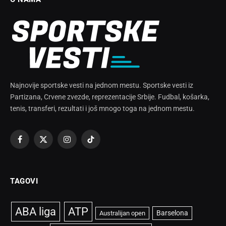
Najnovije sportske vesti na jednom mestu. Sportske vesti iz
Partizana, Crvene zvezde, reprezentacije Srbije. Fudbal, košarka,
tenis, transferi, rezultati i još mnogo toga na jednom mestu.
Facebook
X
Instagram
TikTok
(Twitter)
TAGOVI
ABA liga
ATP
Barselona
Australijan open