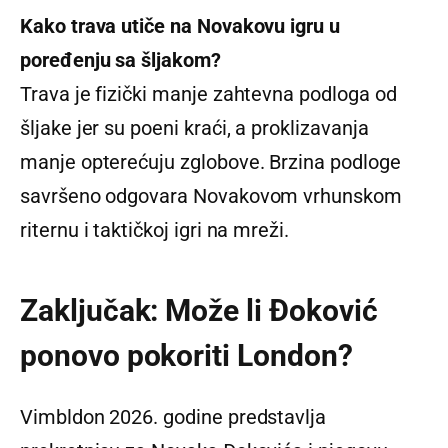
Kako trava utiče na Novakovu igru u
poređenju sa šljakom?
Trava je fizički manje zahtevna podloga od
šljake jer su poeni kraći, a proklizavanja
manje opterećuju zglobove. Brzina podloge
savršeno odgovara Novakovom vrhunskom
riternu i taktičkoj igri na mreži.
Zaključak: Može li Đoković
ponovo pokoriti London?
Vimbldon 2026. godine predstavlja