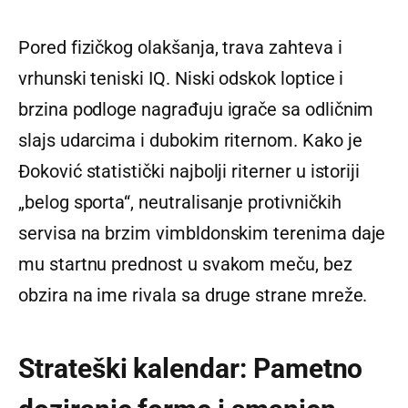
Pored fizičkog olakšanja, trava zahteva i
vrhunski teniski IQ. Niski odskok loptice i
brzina podloge nagrađuju igrače sa odličnim
slajs udarcima i dubokim riternom. Kako je
Đoković statistički najbolji riterner u istoriji
„belog sporta“, neutralisanje protivničkih
servisa na brzim vimbldonskim terenima daje
mu startnu prednost u svakom meču, bez
obzira na ime rivala sa druge strane mreže.
Strateški kalendar: Pametno