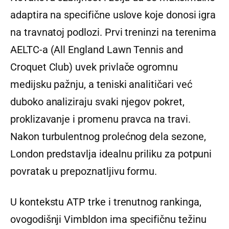
adaptira na specifične uslove koje donosi igra
na travnatoj podlozi. Prvi treninzi na terenima
AELTC-a (All England Lawn Tennis and
Croquet Club) uvek privlače ogromnu
medijsku pažnju, a teniski analitičari već
duboko analiziraju svaki njegov pokret,
proklizavanje i promenu pravca na travi.
Nakon turbulentnog prolećnog dela sezone,
London predstavlja idealnu priliku za potpuni
povratak u prepoznatljivu formu.
U kontekstu ATP trke i trenutnog rankinga,
ovogodišnji Vimbldon ima specifičnu težinu