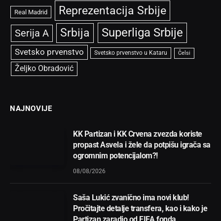
Reprezentacija Srbije
Real Madrid
Superliga Srbije
Srbija
Serija A
Svetsko prvenstvo
Svetsko prvenstvo u Kataru
Čelsi
Željko Obradović
NAJNOVIJE
KK Partizan i KK Crvena zvezda koriste
propast Asvela i žele da potpišu igrača sa
ogromnim potencijalom?!
08/08/2026
Saša Lukić zvanično ima novi klub!
Pročitajte detalje transfera, kao i kako je
Partizan zaradio od FIFA fonda