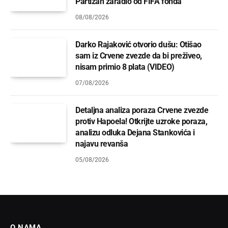
Partizan zaradio od FIFA fonda
08/08/2026
Darko Rajaković otvorio dušu: Otišao
sam iz Crvene zvezde da bi preživeo,
nisam primio 8 plata (VIDEO)
07/08/2026
Detaljna analiza poraza Crvene zvezde
protiv Hapoela! Otkrijte uzroke poraza,
analizu odluka Dejana Stankovića i
najavu revanša
05/08/2026
O NAMA