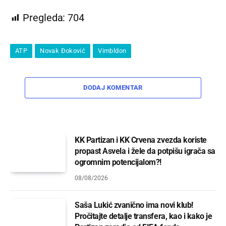
Pregleda:
704
ATP
Novak Đoković
Vimbldon
DODAJ KOMENTAR
KK Partizan i KK Crvena zvezda koriste
propast Asvela i žele da potpišu igrača sa
ogromnim potencijalom?!
08/08/2026
Saša Lukić zvanično ima novi klub!
Pročitajte detalje transfera, kao i kako je