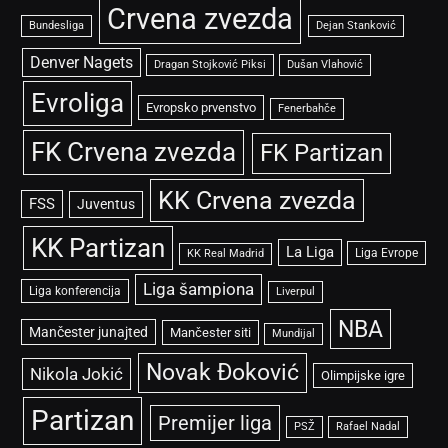
Crvena zvezda
Bundesliga
Dejan Stanković
Denver Nagets
Dragan Stojković Piksi
Dušan Vlahović
Evroliga
Evropsko prvenstvo
Fenerbahče
FK Crvena zvezda
FK Partizan
KK Crvena zvezda
FSS
Juventus
KK Partizan
La Liga
Liga Evrope
KK Real Madrid
Liga šampiona
Liga konferencija
Liverpul
NBA
Mančester junajted
Mančester siti
Mundijal
Novak Đoković
Nikola Jokić
Olimpijske igre
Partizan
Premijer liga
PSŽ
Rafael Nadal