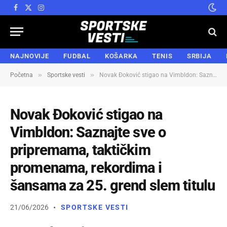
Facebook
X
Instagram
(Twitter)
NAJNOVIJE
FUDBAL
KOŠARKA
TENIS
SRBIJA
»
»
Početna
Sportske vesti
Novak Đoković stigao na Vimbldon: Saznajte sve o pripremama, taktičkim promenama, rekordima i šansama za 25. grend slem titulu
Novak Đoković stigao na
Vimbldon: Saznajte sve o
pripremama, taktičkim
promenama, rekordima i
šansama za 25. grend slem titulu
21/06/2026
SPORTSKE VESTI