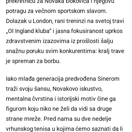
prekretnicu za Novaka Đokovića i njegovu
potragu za večnom sportskom slavom.
Dolazak u London, rani treninzi na svetoj travi
„Ol Ingland kluba“ i jasna fokusiranost uprkos
zdravstvenim izazovima iz prošlosti šalju
snažnu poruku svim konkurentima: kralj trave
je spreman za borbu.
Iako mlađa generacija predvođena Sinerom
traži svoju šansu, Novakovo iskustvo,
mentalna čvrstina i istorijski motiv čine ga
figurom koju niko ne želi da vidi sa druge
strane mreže. Pred nama su dve nedelje
vrhunskog tenisa u kojima ćemo saznati da li