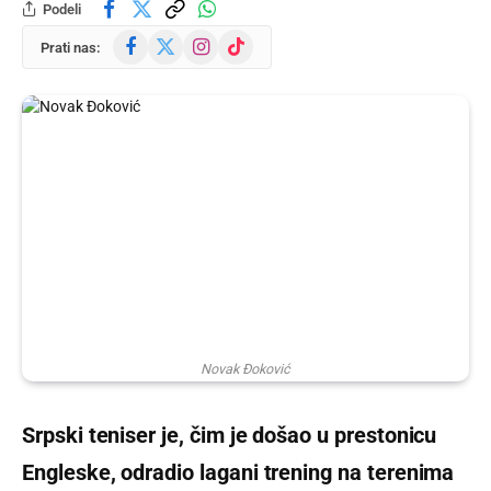
Podeli
Facebook
X
Instagram
TikTok
Prati nas:
(Twitter)
Novak Đoković
Srpski teniser je, čim je došao u prestonicu
Engleske, odradio lagani trening na terenima