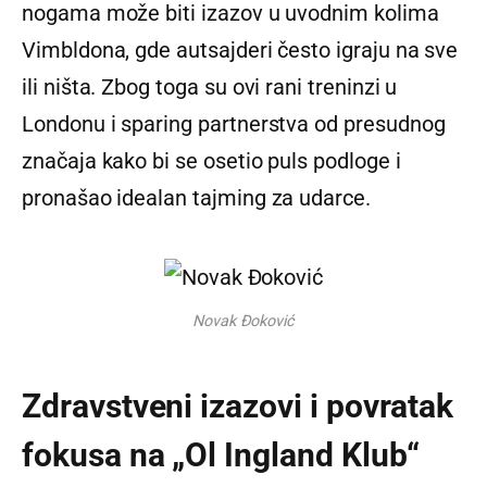
nogama može biti izazov u uvodnim kolima
Vimbldona, gde autsajderi često igraju na sve
ili ništa. Zbog toga su ovi rani treninzi u
Londonu i sparing partnerstva od presudnog
značaja kako bi se osetio puls podloge i
pronašao idealan tajming za udarce.
Novak Đoković
Zdravstveni izazovi i povratak
fokusa na „Ol Ingland Klub“