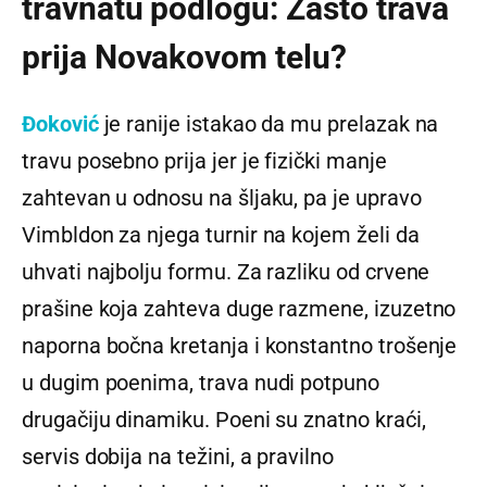
travnatu podlogu: Zašto trava
prija Novakovom telu?
Đoković
je ranije istakao da mu prelazak na
travu posebno prija jer je fizički manje
zahtevan u odnosu na šljaku, pa je upravo
Vimbldon za njega turnir na kojem želi da
uhvati najbolju formu. Za razliku od crvene
prašine koja zahteva duge razmene, izuzetno
naporna bočna kretanja i konstantno trošenje
u dugim poenima, trava nudi potpuno
drugačiju dinamiku. Poeni su znatno kraći,
servis dobija na težini, a pravilno