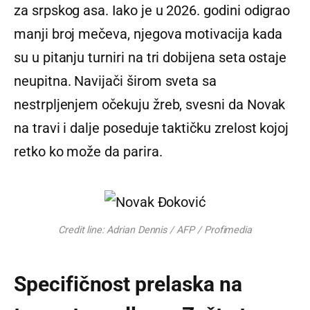
za srpskog asa. Iako je u 2026. godini odigrao
manji broj mečeva, njegova motivacija kada
su u pitanju turniri na tri dobijena seta ostaje
neupitna. Navijači širom sveta sa
nestrpljenjem očekuju žreb, svesni da Novak
na travi i dalje poseduje taktičku zrelost kojoj
retko ko može da parira.
Credit line: Adrian Dennis / AFP / Profimedia
Specifičnost prelaska na