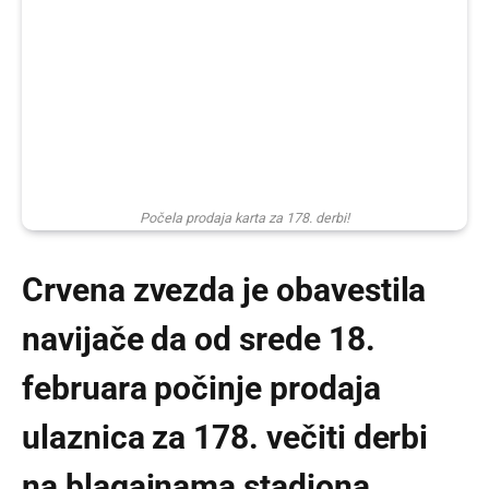
Počela prodaja karta za 178. derbi!
Crvena zvezda je obavestila
navijače da od srede 18.
februara počinje prodaja
ulaznica za 178. večiti derbi
na blagajnama stadiona