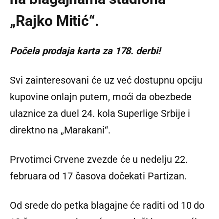
„Rajko Mitić“.
Počela prodaja karta za 178. derbi!
Svi zainteresovani će uz već dostupnu opciju
kupovine onlajn putem, moći da obezbede
ulaznice za duel 24. kola Superlige Srbije i
direktno na „Marakani“.
Prvotimci Crvene zvezde će u nedelju 22.
februara od 17 časova dočekati Partizan.
Od srede do petka blagajne će raditi od 10 do