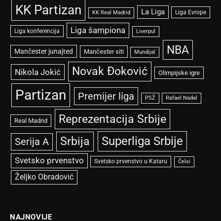
KK Partizan
La Liga
Liga Evrope
KK Real Madrid
Liga šampiona
Liga konferencija
Liverpul
NBA
Mančester junajted
Mančester siti
Mundijal
Novak Đoković
Nikola Jokić
Olimpijske igre
Partizan
Premijer liga
PSŽ
Rafael Nadal
Reprezentacija Srbije
Real Madrid
Superliga Srbije
Srbija
Serija A
Svetsko prvenstvo
Svetsko prvenstvo u Kataru
Čelsi
Željko Obradović
NAJNOVIJE