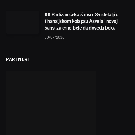
KK Partizan čeka šansu: Svi detalji o
finansijskom kolapsu Asvela i novoj
šansi za crno-bele da dovedu beka
30/07/2026
PARTNERI