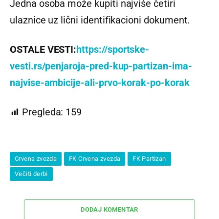
Jedna osoba može kupiti najviše četiri
ulaznice uz lični identifikacioni dokument.
OSTALE VESTI:
https://sportske-
vesti.rs/penjaroja-pred-kup-partizan-ima-
najvise-ambicije-ali-prvo-korak-po-korak
Pregleda:
159
Crvena zvezda
FK Crvena zvezda
FK Partizan
Večiti derbi
DODAJ KOMENTAR