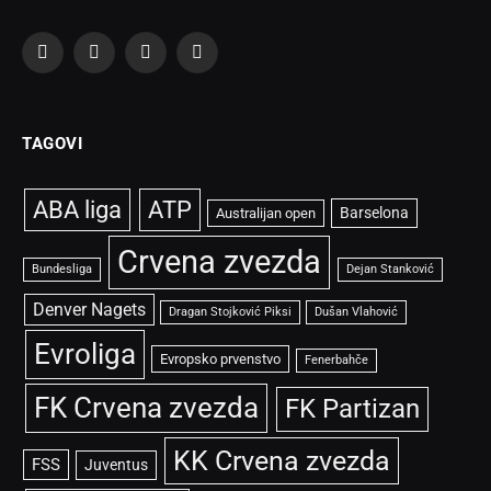
Facebook
X
Instagram
TikTok
(Twitter)
TAGOVI
ABA liga
ATP
Barselona
Australijan open
Crvena zvezda
Bundesliga
Dejan Stanković
Denver Nagets
Dragan Stojković Piksi
Dušan Vlahović
Evroliga
Evropsko prvenstvo
Fenerbahče
FK Crvena zvezda
FK Partizan
KK Crvena zvezda
FSS
Juventus