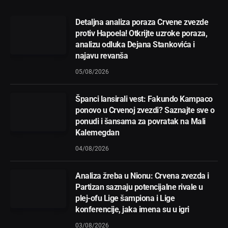
Detaljna analiza poraza Crvene zvezde
protiv Hapoela! Otkrijte uzroke poraza,
analizu odluka Dejana Stankovića i
najavu revanša
05/08/2026
Španci lansirali vest: Fakundo Kampaco
ponovo u Crvenoj zvezdi? Saznajte sve o
ponudi i šansama za povratak na Mali
Kalemegdan
04/08/2026
Analiza žreba u Nionu: Crvena zvezda i
Partizan saznaju potencijalne rivale u
plej-ofu Lige šampiona i Lige
konferencije, jaka imena su u igri
03/08/2026