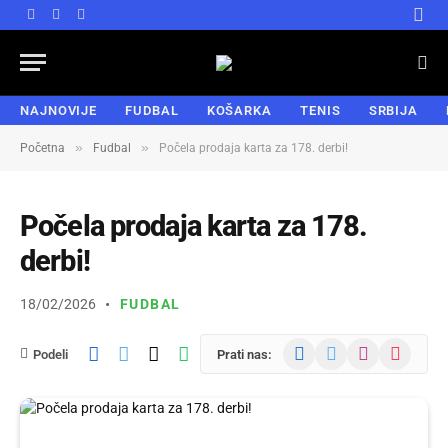
Facebook
X
Instagram
(Twitter)
NAJNOVIJE
FUDBAL
KOŠARKA
TENIS
SRBIJA
»
»
Početna
Fudbal
Počela prodaja karta za 178. derbi!
Počela prodaja karta za 178.
derbi!
18/02/2026
FUDBAL
Facebook
X
Instagram
TikTok
Podeli
Prati nas:
(Twitter)