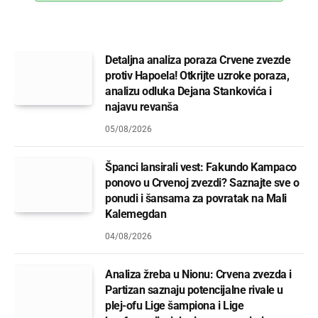
Detaljna analiza poraza Crvene zvezde
protiv Hapoela! Otkrijte uzroke poraza,
analizu odluka Dejana Stankovića i
najavu revanša
05/08/2026
Španci lansirali vest: Fakundo Kampaco
ponovo u Crvenoj zvezdi? Saznajte sve o
ponudi i šansama za povratak na Mali
Kalemegdan
04/08/2026
Analiza žreba u Nionu: Crvena zvezda i
Partizan saznaju potencijalne rivale u
plej-ofu Lige šampiona i Lige