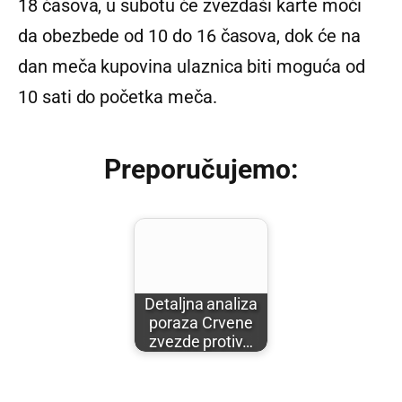
18 časova, u subotu će zvezdaši karte moći
da obezbede od 10 do 16 časova, dok će na
dan meča kupovina ulaznica biti moguća od
10 sati do početka meča.
Preporučujemo:
Detaljna analiza
poraza Crvene
zvezde protiv…