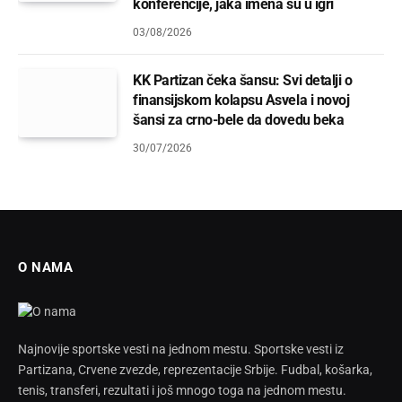
konferencije, jaka imena su u igri
03/08/2026
KK Partizan čeka šansu: Svi detalji o
finansijskom kolapsu Asvela i novoj
šansi za crno-bele da dovedu beka
30/07/2026
O NAMA
Najnovije sportske vesti na jednom mestu. Sportske vesti iz
Partizana, Crvene zvezde, reprezentacije Srbije. Fudbal, košarka,
tenis, transferi, rezultati i još mnogo toga na jednom mestu.