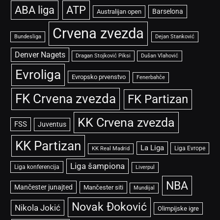
ABA liga
ATP
Barselona
Australijan open
Crvena zvezda
Bundesliga
Dejan Stanković
Denver Nagets
Dragan Stojković Piksi
Dušan Vlahović
Evroliga
Evropsko prvenstvo
Fenerbahče
FK Crvena zvezda
FK Partizan
KK Crvena zvezda
FSS
Juventus
KK Partizan
La Liga
Liga Evrope
KK Real Madrid
Liga šampiona
Liga konferencija
Liverpul
NBA
Mančester junajted
Mančester siti
Mundijal
Novak Đoković
Nikola Jokić
Olimpijske igre