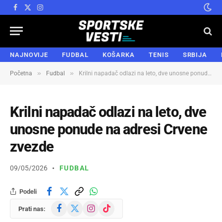
Facebook
X
Instagram
(Twitter)
NAJNOVIJE
FUDBAL
KOŠARKA
TENIS
SRBIJA
»
»
Početna
Fudbal
Krilni napadač odlazi na leto, dve unosne ponude na adresi Crvene zvezde
Krilni napadač odlazi na leto, dve
unosne ponude na adresi Crvene
zvezde
09/05/2026
FUDBAL
Podeli
Facebook
X
Instagram
TikTok
Prati nas:
(Twitter)