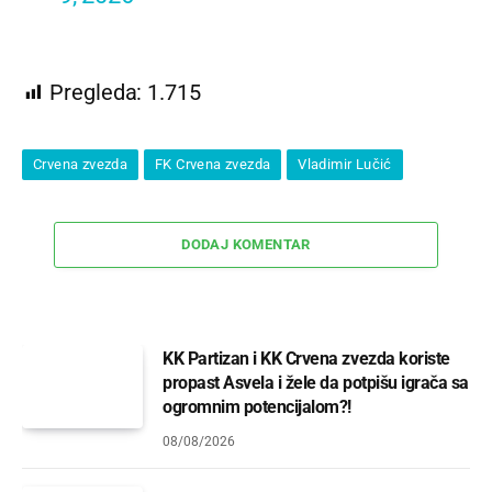
Pregleda:
1.715
Crvena zvezda
FK Crvena zvezda
Vladimir Lučić
DODAJ KOMENTAR
KK Partizan i KK Crvena zvezda koriste
propast Asvela i žele da potpišu igrača sa
ogromnim potencijalom?!
08/08/2026