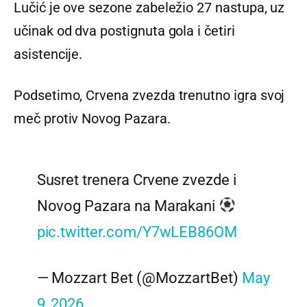
Lučić je ove sezone zabeležio 27 nastupa, uz
učinak od dva postignuta gola i četiri
asistencije.
Podsetimo, Crvena zvezda trenutno igra svoj
meč protiv Novog Pazara.
Susret trenera Crvene zvezde i
Novog Pazara na Marakani
pic.twitter.com/Y7wLEB86OM
— Mozzart Bet (@MozzartBet)
May
9, 2026