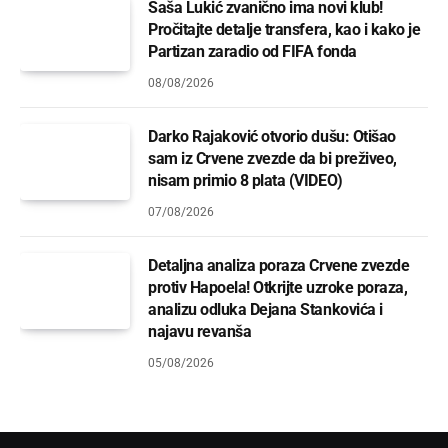
Saša Lukić zvanično ima novi klub!
Pročitajte detalje transfera, kao i kako je
Partizan zaradio od FIFA fonda
08/08/2026
Darko Rajaković otvorio dušu: Otišao
sam iz Crvene zvezde da bi preživeo,
nisam primio 8 plata (VIDEO)
07/08/2026
Detaljna analiza poraza Crvene zvezde
protiv Hapoela! Otkrijte uzroke poraza,
analizu odluka Dejana Stankovića i
najavu revanša
05/08/2026