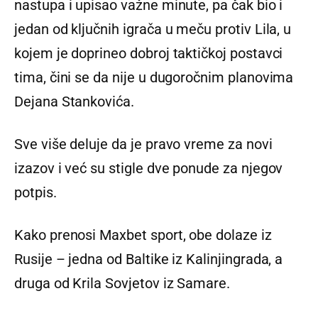
nastupa i upisao važne minute, pa čak bio i
jedan od ključnih igrača u meču protiv Lila, u
kojem je doprineo dobroj taktičkoj postavci
tima, čini se da nije u dugoročnim planovima
Dejana Stankovića.
Sve više deluje da je pravo vreme za novi
izazov i već su stigle dve ponude za njegov
potpis.
Kako prenosi Maxbet sport, obe dolaze iz
Rusije – jedna od Baltike iz Kalinjingrada, a
druga od Krila Sovjetov iz Samare.