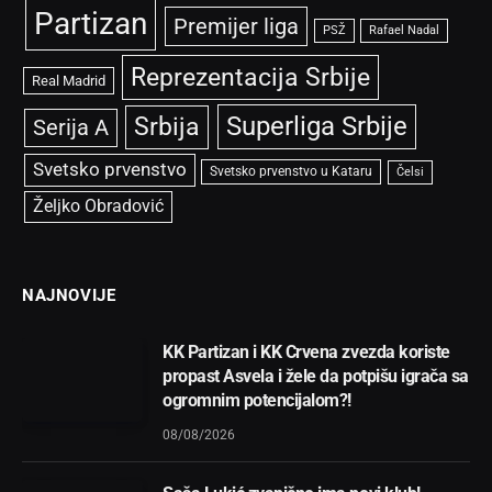
Partizan
Premijer liga
PSŽ
Rafael Nadal
Reprezentacija Srbije
Real Madrid
Superliga Srbije
Srbija
Serija A
Svetsko prvenstvo
Svetsko prvenstvo u Kataru
Čelsi
Željko Obradović
NAJNOVIJE
KK Partizan i KK Crvena zvezda koriste
propast Asvela i žele da potpišu igrača sa
ogromnim potencijalom?!
08/08/2026