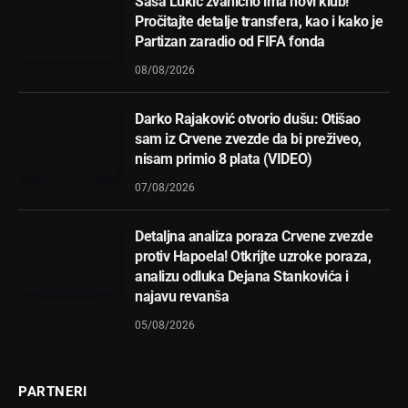
Saša Lukić zvanično ima novi klub!
Pročitajte detalje transfera, kao i kako je
Partizan zaradio od FIFA fonda
08/08/2026
Darko Rajaković otvorio dušu: Otišao
sam iz Crvene zvezde da bi preživeo,
nisam primio 8 plata (VIDEO)
07/08/2026
Detaljna analiza poraza Crvene zvezde
protiv Hapoela! Otkrijte uzroke poraza,
analizu odluka Dejana Stankovića i
najavu revanša
05/08/2026
PARTNERI