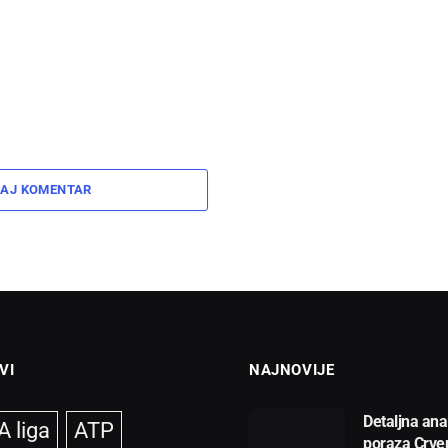
AJ KOMENTAR
VI
NAJNOVIJE
Detaljna ana
 liga
ATP
poraza Crve