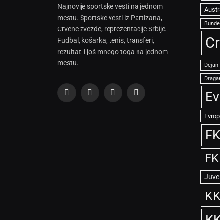
Najnovije sportske vesti na jednom
Austr
mestu. Sportske vesti iz Partizana,
Bunde
Crvene zvezde, reprezentacije Srbije.
Cr
Fudbal, košarka, tenis, transferi,
rezultati i još mnogo toga na jednom
mestu.
Dejan
Dragan
Ev
Facebook
X
Instagram
TikTok
(Twitter)
Evrop
FK
FK
Juve
KK
KK