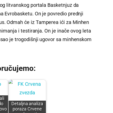
nog litvanskog portala Basketnjuz da
na Evrobasketu. On je povredio prednji
kus. Odmah će iz Tamperea ići za Minhen
nimanja i testiranja. On je inače ovog leta
pisao je trogodišnji ugovor sa minhenskom
oručujemo:
ali
do
Detaljna analiza
ovo
poraza Crvene