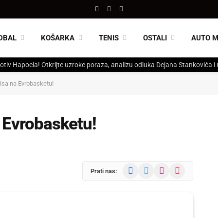
Facebook
X
Instagram
(Twitter)
DBAL
KOŠARKA
TENIS
OSTALI
AUTO 
otiv Hapoela! Otkrijte uzroke poraza, analizu odluka Dejana Stankovića i
tisa na Evrobasketu!
a Evrobasketu!
Facebook
X
Instagram
TikTok
Prati nas:
(Twitter)