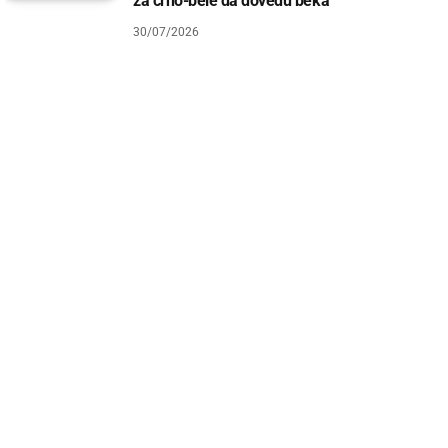
za crno-bele da dovedu beka
30/07/2026