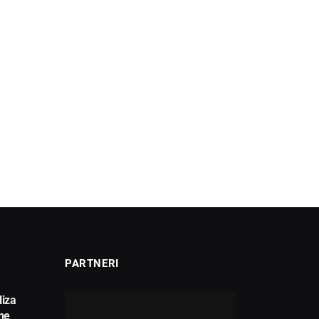
PARTNERI
liza
ne