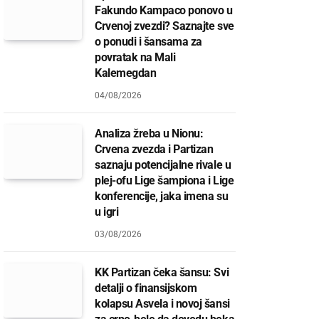
Fakundo Kampaco ponovo u
Crvenoj zvezdi? Saznajte sve
o ponudi i šansama za
povratak na Mali
Kalemegdan
04/08/2026
Analiza žreba u Nionu:
Crvena zvezda i Partizan
saznaju potencijalne rivale u
plej-ofu Lige šampiona i Lige
konferencije, jaka imena su
u igri
03/08/2026
KK Partizan čeka šansu: Svi
detalji o finansijskom
kolapsu Asvela i novoj šansi