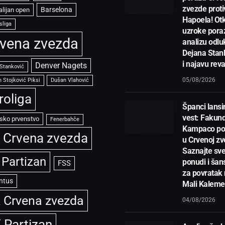
zvezde proti
Barselona
alijan open
Hapoela! Otk
sliga
uzroke pora
vena zvezda
analizu odlu
Dejana Stan
i najavu rev
Denver Nagets
 Stanković
05/08/2026
 Stojković Piksi
Dušan Vlahović
roliga
Španci lansir
vest: Fakun
sko prvenstvo
Fenerbahče
Kampaco po
 Crvena zvezda
u Crvenoj zv
Saznajte sve
 Partizan
ponudi i ša
FSS
za povratak
ntus
Mali Kalem
 Crvena zvezda
04/08/2026
 Partizan