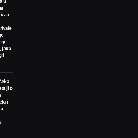
a u
na
tizan
rivale
ge
Lige
, jaka
gri
 čeka
talji o
m
la i
za
a
a