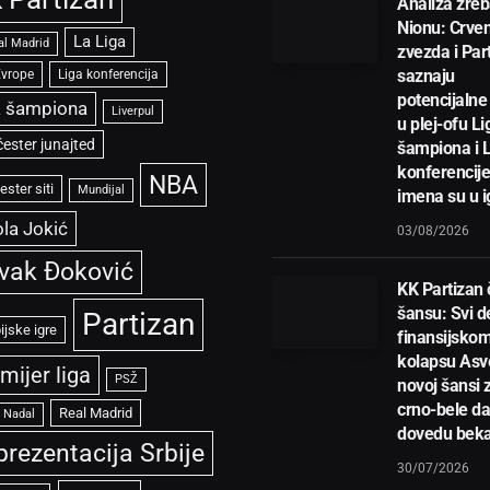
Analiza žreb
Nionu: Crve
La Liga
al Madrid
zvezda i Par
saznaju
Evrope
Liga konferencija
potencijalne 
a šampiona
Liverpul
u plej-ofu Li
ester junajted
šampiona i 
konferencije
NBA
ster siti
Mundijal
imena su u i
la Jokić
03/08/2026
vak Đoković
KK Partizan
šansu: Svi de
Partizan
ijske igre
finansijsko
kolapsu Asve
mijer liga
PSŽ
novoj šansi 
crno-bele d
Real Madrid
l Nadal
dovedu bek
prezentacija Srbije
30/07/2026