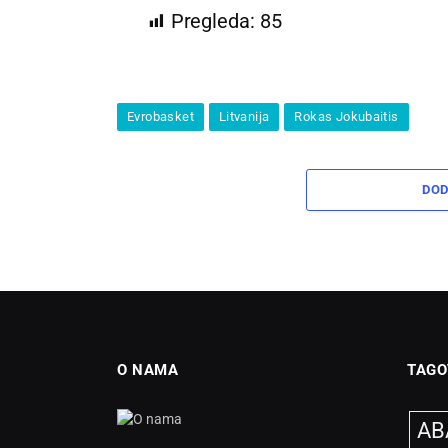
Pregleda:
85
Evrobasket
Litvanija
Rokas Jokubaitis
DOD
O NAMA
TAGO
ABA