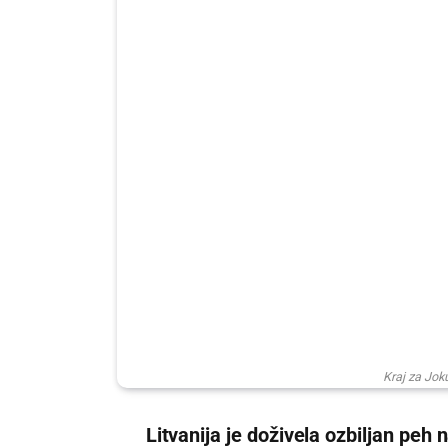
Kraj za Jok
Litvanija je doživela ozbiljan peh