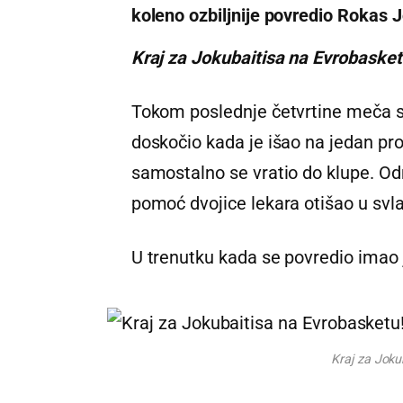
koleno ozbiljnije povredio Rokas J
Kraj za Jokubaitisa na Evrobasket
Tokom poslednje četvrtine meča s
doskočio kada je išao na jedan pro
samostalno se vratio do klupe. Od
pomoć dvojice lekara otišao u svla
U trenutku kada se povredio imao j
Kraj za Joku