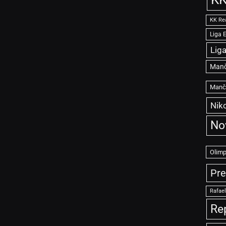
KK Re
Liga 
Lig
Manč
Manče
Niko
No
Olimp
Pre
Rafae
Re