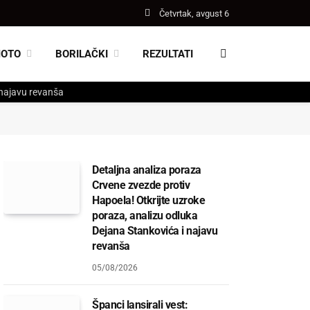
Četvrtak, avgust 6
MOTO
BORILAČKI
REZULTATI
 najavu revanša
Detaljna analiza poraza
Crvene zvezde protiv
Hapoela! Otkrijte uzroke
poraza, analizu odluka
Dejana Stankovića i najavu
revanša
05/08/2026
Španci lansirali vest: