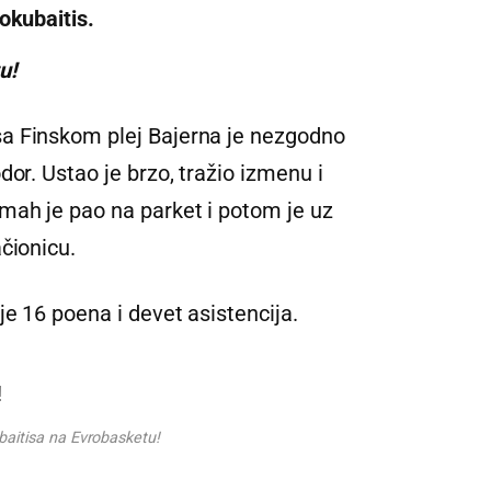
okubaitis.
u!
a Finskom plej Bajerna je nezgodno
dor. Ustao je brzo, tražio izmenu i
mah je pao na parket i potom je uz
čionicu.
e 16 poena i devet asistencija.
baitisa na Evrobasketu!