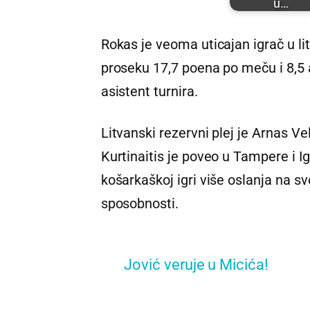
u…
Rokas je veoma uticajan igrač u lit
proseku 17,7 poena po meču i 8,5 a
asistent turnira.
Litvanski rezervni plej je Arnas V
Kurtinaitis je poveo u Tampere i Ig
košarkaškoj igri više oslanja na sv
sposobnosti.
Jović veruje u Micića!