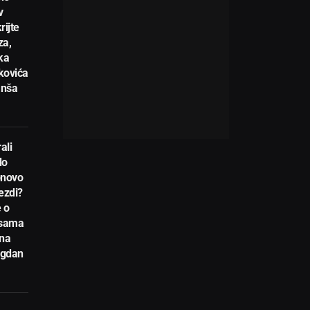
v
rijte
za,
ka
kovića
anša
ali
do
novo
ezdi?
 o
nsama
 na
egdan