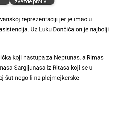
zvezde protiv…
vanskoj reprezentaciji jer je imao u
sistencija. Uz Luku Dončića on je najbolji
elička koji nastupa za Neptunas, a Rimas
nasa Sargijunasa iz Ritasa koji se u
oj šut nego li na plejmejkerske