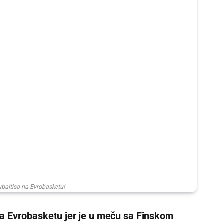
ubaitisa na Evrobasketu!
 na Evrobasketu jer je u meču sa Finskom