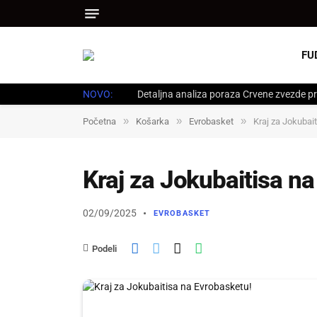
FU
NOVO:
Detaljna analiza poraza Crvene zvezde pr
»
»
»
Početna
Košarka
Evrobasket
Kraj za Jokubai
Kraj za Jokubaitisa n
02/09/2025
EVROBASKET
Podeli