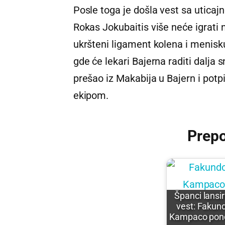
Posle toga je došla vest sa uticaj
Rokas Jokubaitis više neće igrati 
ukršteni ligament kolena i menis
gde će lekari Bajerna raditi dalja s
prešao iz Makabija u Bajern i pot
ekipom.
Prep
Španci lansir
vest: Fakun
Kampaco pon