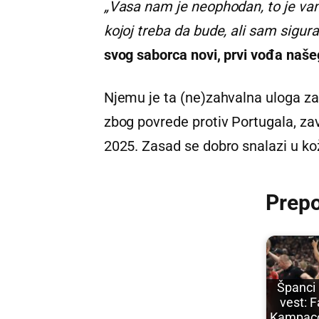
„Vasa nam je neophodan, to je vans
kojoj treba da bude, ali sam sigura
svog saborca novi, prvi vođa naše
Njemu je ta (ne)zahvalna uloga z
zbog povrede protiv Portugala, z
2025. Zasad se dobro snalazi u ko
Prep
Španci 
vest: 
Kampac