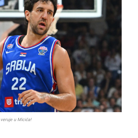
 veruje u Micića!