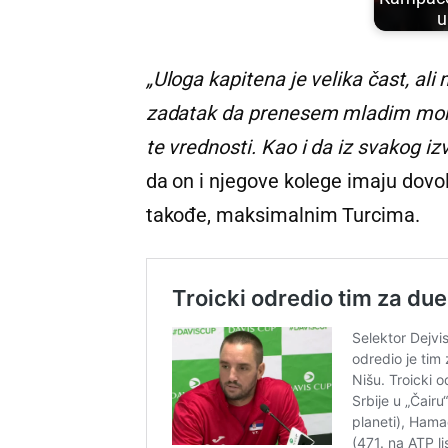
„Uloga kapitena je velika čast, al
zadatak da prenesem mladim momc
te vrednosti. Kao i da iz svakog 
da on i njegove kolege imaju dovo
takođe, maksimalnim Turcima.