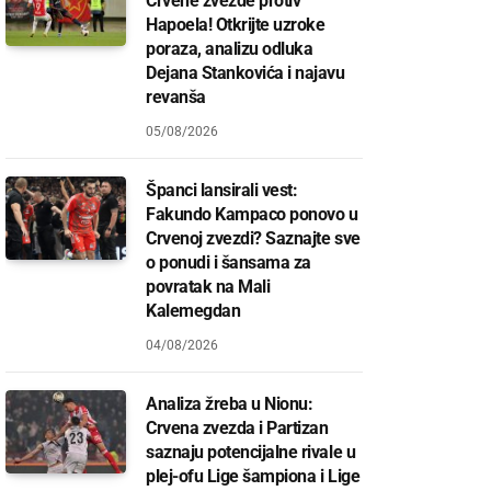
Crvene zvezde protiv
Hapoela! Otkrijte uzroke
poraza, analizu odluka
Dejana Stankovića i najavu
revanša
05/08/2026
Španci lansirali vest:
Fakundo Kampaco ponovo u
Crvenoj zvezdi? Saznajte sve
o ponudi i šansama za
povratak na Mali
Kalemegdan
04/08/2026
Analiza žreba u Nionu:
Crvena zvezda i Partizan
saznaju potencijalne rivale u
plej-ofu Lige šampiona i Lige