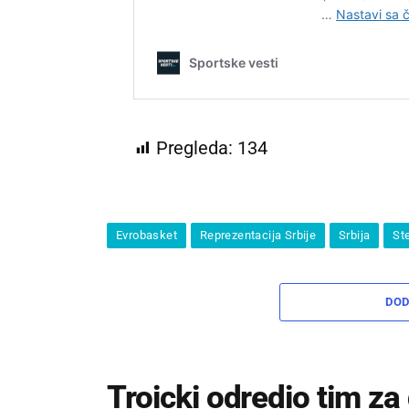
Pregleda:
134
Evrobasket
Reprezentacija Srbije
Srbija
St
DOD
Troicki odredio tim za