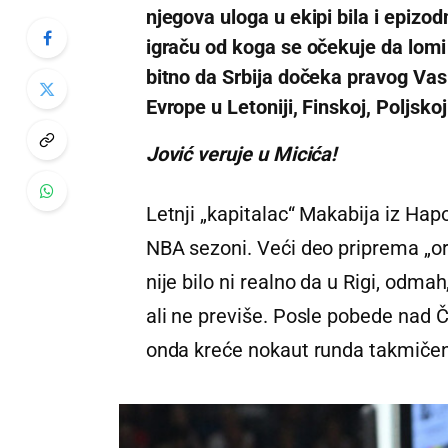
njegova uloga u ekipi bila i epizo
igraču od koga se očekuje da lomi
bitno da Srbija dočeka pravog Vas
Evrope u Letoniji, Finskoj, Poljskoj
Jović veruje u Micića!
Letnji „kapitalac“ Makabija iz Hapo
NBA sezoni. Veći deo priprema „orl
nije bilo ni realno da u Rigi, odm
ali ne previše. Posle pobede nad 
onda kreće nokaut runda takmičen