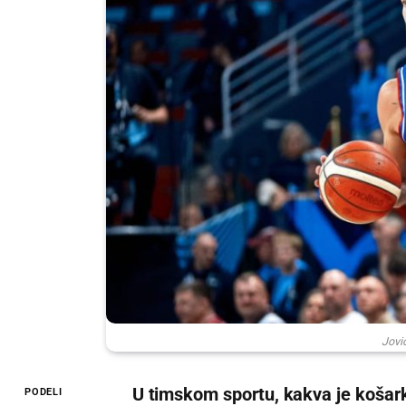
Jović
U timskom sportu, kakva je košark
PODELI