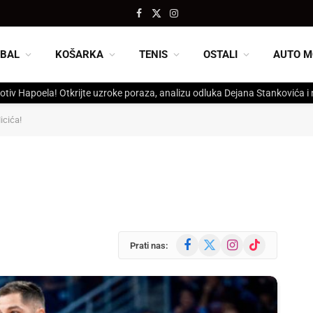
Facebook
X
Instagram
(Twitter)
BAL
KOŠARKA
TENIS
OSTALI
AUTO M
otiv Hapoela! Otkrijte uzroke poraza, analizu odluka Dejana Stankovića i
icića!
Facebook
X
Instagram
TikTok
Prati nas:
(Twitter)