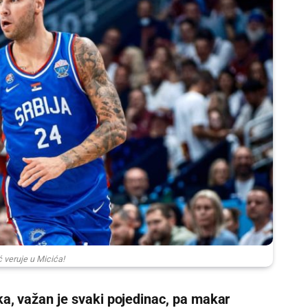
 veruje u Micića!
a, važan je svaki pojedinac, pa makar