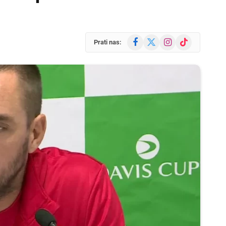
Facebook
X
Instagram
TikTok
Prati nas:
(Twitter)