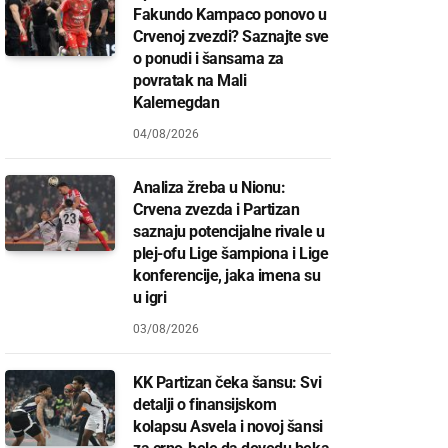
Fakundo Kampaco ponovo u
Crvenoj zvezdi? Saznajte sve
o ponudi i šansama za
povratak na Mali
Kalemegdan
04/08/2026
Analiza žreba u Nionu:
Crvena zvezda i Partizan
saznaju potencijalne rivale u
plej-ofu Lige šampiona i Lige
konferencije, jaka imena su
u igri
03/08/2026
KK Partizan čeka šansu: Svi
detalji o finansijskom
kolapsu Asvela i novoj šansi