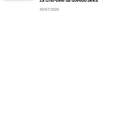
za crno-bele da dovedu beka
30/07/2026