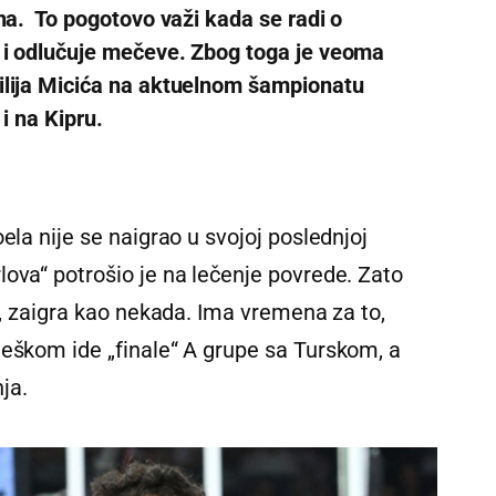
dna. To pogotovo važi kada se radi o
 i odlučuje mečeve. Zbog toga je veoma
ilija Micića na aktuelnom šampionatu
 i na Kipru.
ela nije se naigrao u svojoj poslednjoj
ova“ potrošio je na lečenje povrede. Zato
ah, zaigra kao nekada. Ima vremena za to,
Češkom ide „finale“ A grupe sa Turskom, a
ja.