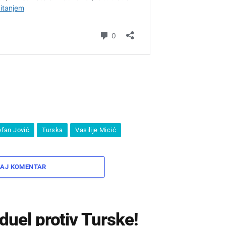
efan Jović
Turska
Vasilije Micić
AJ KOMENTAR
 duel protiv Turske!