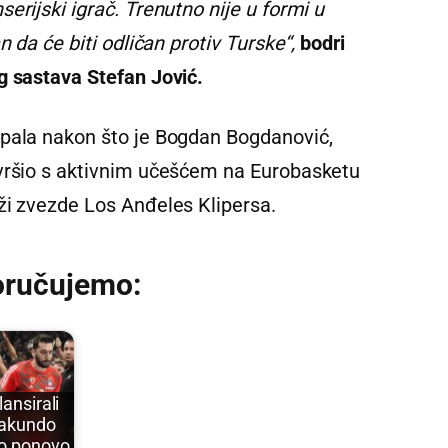
erijski igrač. Trenutno nije u formi u
n da će biti odličan protiv Turske“,
bodri
g sastava Stefan Jović.
apala nakon što je Bogdan Bogdanović,
avršio s aktivnim učešćem na Eurobasketu
ži zvezde Los Anđeles Klipersa.
oručujemo:
lansirali
Fakundo
o ponovo