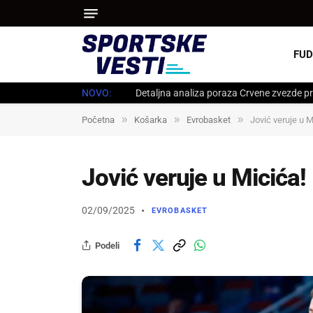
FUD
NOVO:
Detaljna analiza poraza Crvene zvezde pr
»
»
»
Početna
Košarka
Evrobasket
Jović veruje u M
Jović veruje u Micića!
02/09/2025
EVROBASKET
Podeli