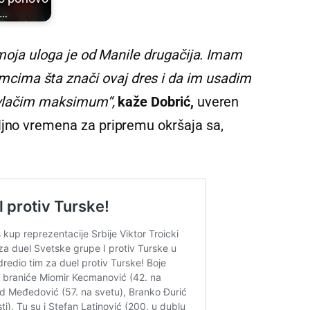
u…
i moja uloga je od Manile drugačija. Imam
ima šta znači ovaj dres i da im usadim
izvlačim maksimum“,
kaže Dobrić,
uveren
ljno vremena za pripremu okršaja sa,