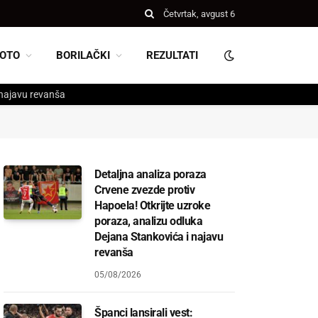
Četvrtak, avgust 6
OTO
BORILAČKI
REZULTATI
 najavu revanša
Detaljna analiza poraza
Crvene zvezde protiv
Hapoela! Otkrijte uzroke
poraza, analizu odluka
Dejana Stankovića i najavu
revanša
05/08/2026
Španci lansirali vest: