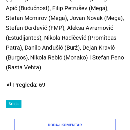
Apić (Budućnost), Filip Petrušev (Mega),
Stefan Momirov (Mega), Jovan Novak (Mega),
Stefan Đorđević (FMP), Aleksa Avramović
(Estudijantes), Nikola Radičević (Promiteas
Patra), Danilo Anđušić (Burž), Dejan Kravić
(Burgos), Nikola Rebić (Monako) i Stefan Peno
(Rasta Vehta).
Pregleda:
69
Srbija
DODAJ KOMENTAR