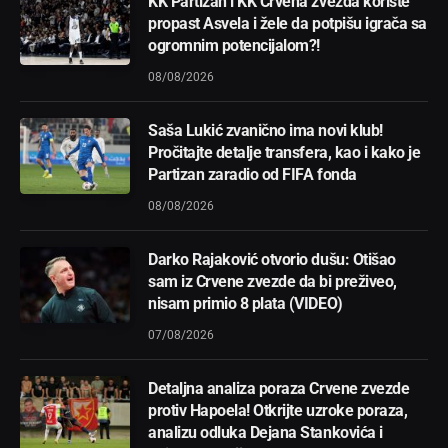
KK Partizan i KK Crvena zvezda koriste
propast Asvela i žele da potpišu igrača sa
ogromnim potencijalom?!
08/08/2026
Saša Lukić zvanično ima novi klub!
Pročitajte detalje transfera, kao i kako je
Partizan zaradio od FIFA fonda
08/08/2026
Darko Rajaković otvorio dušu: Otišao
sam iz Crvene zvezde da bi preživeo,
nisam primio 8 plata (VIDEO)
07/08/2026
Detaljna analiza poraza Crvene zvezde
protiv Hapoela! Otkrijte uzroke poraza,
analizu odluka Dejana Stankovića i