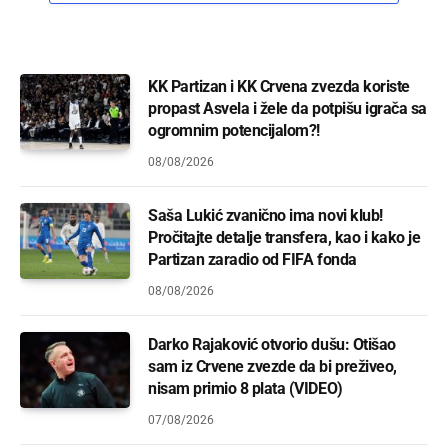
KK Partizan i KK Crvena zvezda koriste
propast Asvela i žele da potpišu igrača sa
ogromnim potencijalom?!
08/08/2026
Saša Lukić zvanično ima novi klub!
Pročitajte detalje transfera, kao i kako je
Partizan zaradio od FIFA fonda
08/08/2026
Darko Rajaković otvorio dušu: Otišao
sam iz Crvene zvezde da bi preživeo,
nisam primio 8 plata (VIDEO)
07/08/2026