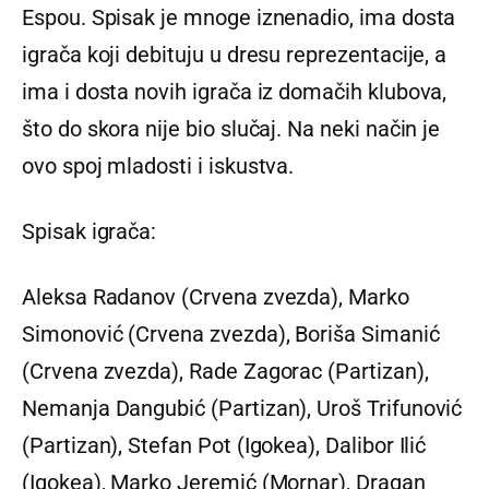
Espou. Spisak je mnoge iznenadio, ima dosta
igrača koji debituju u dresu reprezentacije, a
ima i dosta novih igrača iz domačih klubova,
što do skora nije bio slučaj. Na neki način je
ovo spoj mladosti i iskustva.
Spisak igrača:
Aleksa Radanov (Crvena zvezda), Marko
Simonović (Crvena zvezda), Boriša Simanić
(Crvena zvezda), Rade Zagorac (Partizan),
Nemanja Dangubić (Partizan), Uroš Trifunović
(Partizan), Stefan Pot (Igokea), Dalibor Ilić
(Igokea), Marko Jeremić (Mornar), Dragan