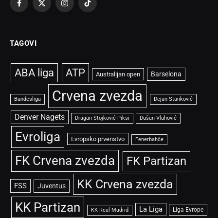
Facebook
X
Instagram
TikTok
(Twitter)
TAGOVI
ABA liga
ATP
Barselona
Australijan open
Crvena zvezda
Bundesliga
Dejan Stanković
Denver Nagets
Dragan Stojković Piksi
Dušan Vlahović
Evroliga
Evropsko prvenstvo
Fenerbahče
FK Crvena zvezda
FK Partizan
KK Crvena zvezda
FSS
Juventus
KK Partizan
La Liga
Liga Evrope
KK Real Madrid