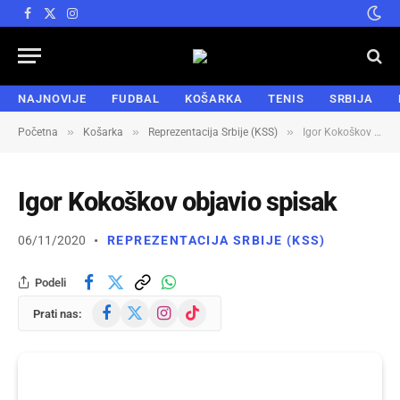
Facebook
X
Instagram
(Twitter)
NAJNOVIJE
FUDBAL
KOŠARKA
TENIS
SRBIJA
»
»
»
Početna
Košarka
Reprezentacija Srbije (KSS)
Igor Kokoškov objavio spisak
Igor Kokoškov objavio spisak
06/11/2020
REPREZENTACIJA SRBIJE (KSS)
Podeli
Facebook
X
Instagram
TikTok
Prati nas:
(Twitter)