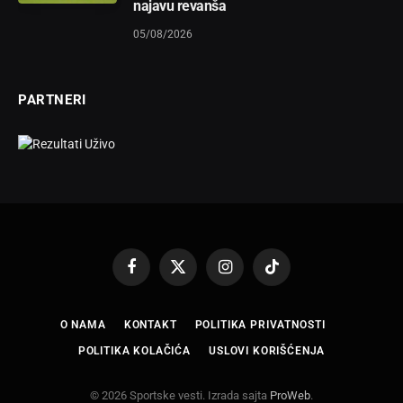
najavu revanša
05/08/2026
PARTNERI
Facebook
X
Instagram
TikTok
(Twitter)
O NAMA
KONTAKT
POLITIKA PRIVATNOSTI
POLITIKA KOLAČIĆA
USLOVI KORIŠĆENJA
© 2026 Sportske vesti. Izrada sajta
ProWeb
.