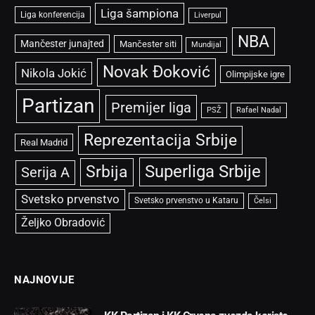
Liga šampiona
Liga konferencija
Liverpul
NBA
Mančester junajted
Mančester siti
Mundijal
Novak Đoković
Nikola Jokić
Olimpijske igre
Partizan
Premijer liga
PSŽ
Rafael Nadal
Reprezentacija Srbije
Real Madrid
Superliga Srbije
Srbija
Serija A
Svetsko prvenstvo
Svetsko prvenstvo u Kataru
Čelsi
Željko Obradović
NAJNOVIJE