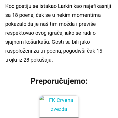
Kod gostiju se istakao Larkin kao najefikasniji
sa 18 poena, čak se u nekim momentima
pokazalo da je naš tim možda i previše
respektovao ovog igrača, iako se radi o
sjajnom košarkašu. Gosti su bili jako
raspoloženi za tri poena, pogodivši čak 15
trojki iz 28 pokušaja.
Preporučujemo: