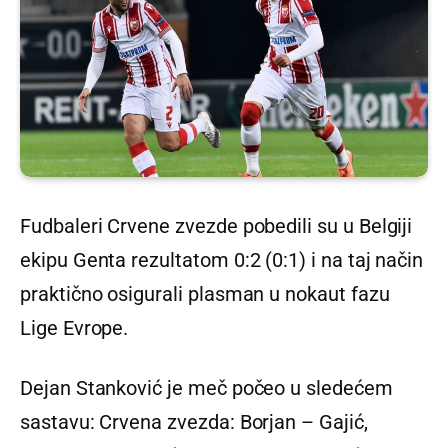
Fudbaleri Crvene zvezde pobedili su u Belgiji
ekipu Genta rezultatom 0:2 (0:1) i na taj način
praktično osigurali plasman u nokaut fazu
Lige Evrope.
Dejan Stanković je meč počeo u sledećem
sastavu: Crvena zvezda: Borjan – Gajić,