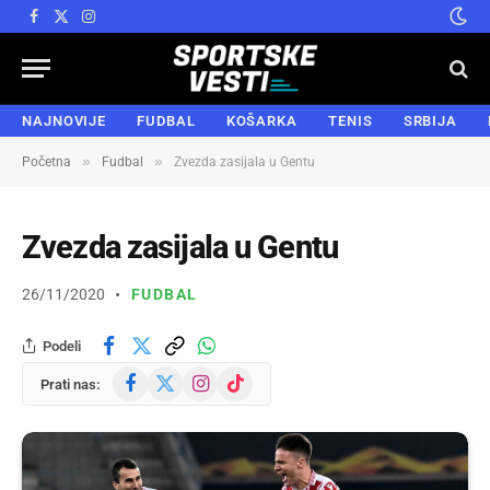
Facebook
X
Instagram
(Twitter)
NAJNOVIJE
FUDBAL
KOŠARKA
TENIS
SRBIJA
»
»
Početna
Fudbal
Zvezda zasijala u Gentu
Zvezda zasijala u Gentu
26/11/2020
FUDBAL
Podeli
Facebook
X
Instagram
TikTok
Prati nas:
(Twitter)