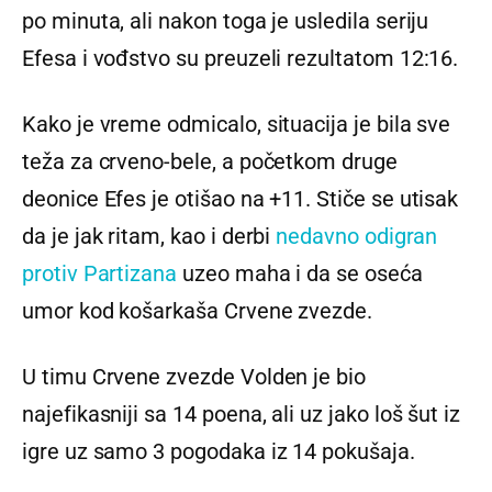
po minuta, ali nakon toga je usledila seriju
Efesa i vođstvo su preuzeli rezultatom 12:16.
Kako je vreme odmicalo, situacija je bila sve
teža za crveno-bele, a početkom druge
deonice Efes je otišao na +11. Stiče se utisak
da je jak ritam, kao i derbi
nedavno odigran
protiv Partizana
uzeo maha i da se oseća
umor kod košarkaša Crvene zvezde.
U timu Crvene zvezde Volden je bio
najefikasniji sa 14 poena, ali uz jako loš šut iz
igre uz samo 3 pogodaka iz 14 pokušaja.