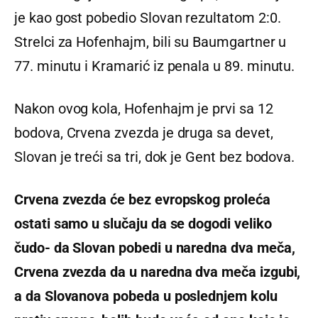
je kao gost pobedio Slovan rezultatom 2:0.
Strelci za Hofenhajm, bili su Baumgartner u
77. minutu i Kramarić iz penala u 89. minutu.
Nakon ovog kola, Hofenhajm je prvi sa 12
bodova, Crvena zvezda je druga sa devet,
Slovan je treći sa tri, dok je Gent bez bodova.
Crvena zvezda će bez evropskog proleća
ostati samo u slučaju da se dogodi veliko
čudo- da Slovan pobedi u naredna dva meča,
Crvena zvezda da u naredna dva meča izgubi,
a da Slovanova pobeda u poslednjem kolu