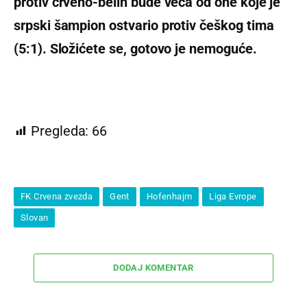
protiv crveno-belih bude veća od one koje je
srpski šampion ostvario protiv češkog tima
(5:1). Složićete se, gotovo je nemoguće.
Pregleda:
66
FK Crvena zvezda
Gent
Hofenhajm
Liga Evrope
Slovan
DODAJ KOMENTAR