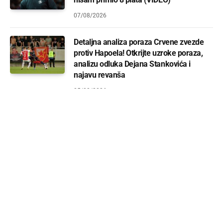
07/08/2026
Detaljna analiza poraza Crvene zvezde
protiv Hapoela! Otkrijte uzroke poraza,
analizu odluka Dejana Stankovića i
najavu revanša
05/08/2026
Španci lansirali vest: Fakundo Kampaco
ponovo u Crvenoj zvezdi? Saznajte sve o
ponudi i šansama za povratak na Mali
Kalemegdan
04/08/2026
Analiza žreba u Nionu: Crvena zvezda i
Partizan saznaju potencijalne rivale u
plej-ofu Lige šampiona i Lige