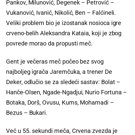
Pankov, Milunović, Degenek – Petrović –
Vukanović, Ivanić, Nikolić, Ben – Falćineli.
Veliki problem bio je izostanak nosioca igre
crveno-belih Aleksandra Kataia, koji je zbog
povrede morao da propusti meč.
Gent je večeras meč počeo bez svog
najboljeg igrača Jaremčuka, a trener De
Deker, odlučio se za sledeći sastav: Bolat –
Hanče-Olsen, Ngade-Ngadjui, Nurio Fortuna –
Botaka, Dorš, Ovusu, Kums, Mohamadi –
Bezus – Bukari.
Već u 55. sekundi meča, Crvena zvezda je