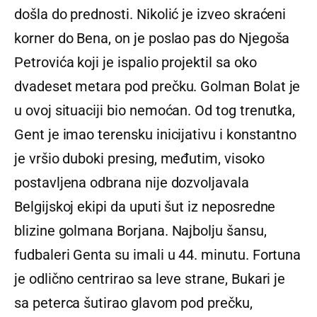
došla do prednosti. Nikolić je izveo skraćeni
korner do Bena, on je poslao pas do Njegoša
Petrovića koji je ispalio projektil sa oko
dvadeset metara pod prečku. Golman Bolat je
u ovoj situaciji bio nemoćan. Od tog trenutka,
Gent je imao terensku inicijativu i konstantno
je vršio duboki presing, međutim, visoko
postavljena odbrana nije dozvoljavala
Belgijskoj ekipi da uputi šut iz neposredne
blizine golmana Borjana. Najbolju šansu,
fudbaleri Genta su imali u 44. minutu. Fortuna
je odlično centrirao sa leve strane, Bukari je
sa peterca šutirao glavom pod prečku,