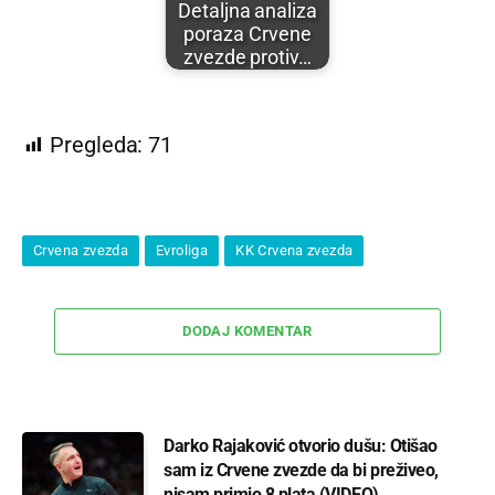
Detaljna analiza
poraza Crvene
zvezde protiv…
Pregleda:
71
Crvena zvezda
Evroliga
KK Crvena zvezda
DODAJ KOMENTAR
Darko Rajaković otvorio dušu: Otišao
sam iz Crvene zvezde da bi preživeo,
nisam primio 8 plata (VIDEO)