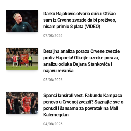
Darko Rajaković otvorio dušu: Otišao
sam iz Crvene zvezde da bi preživeo,
nisam primio 8 plata (VIDEO)
07/08/2026
Detaljna analiza poraza Crvene zvezde
protiv Hapoela! Otkrijte uzroke poraza,
analizu odluka Dejana Stankovića i
najavu revanša
05/08/2026
Španci lansirali vest: Fakundo Kampaco
ponovo u Crvenoj zvezdi? Saznajte sve o
ponudi i šansama za povratak na Mali
Kalemegdan
04/08/2026