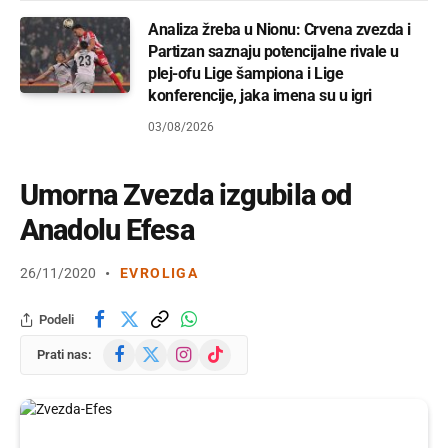
Analiza žreba u Nionu: Crvena zvezda i
Partizan saznaju potencijalne rivale u
plej-ofu Lige šampiona i Lige
konferencije, jaka imena su u igri
03/08/2026
Umorna Zvezda izgubila od
Anadolu Efesa
26/11/2020
EVROLIGA
Podeli
Facebook
X
Instagram
TikTok
Prati nas:
(Twitter)