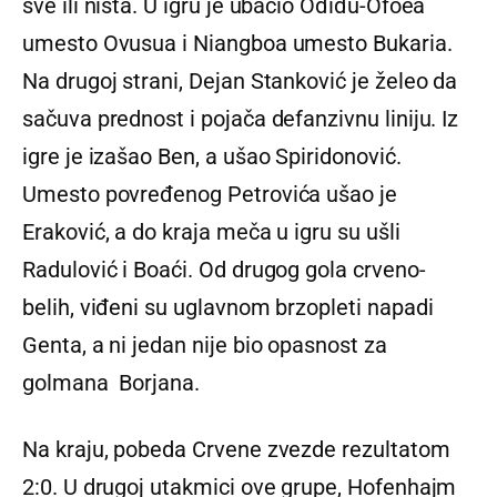
sve ili ništa. U igru je ubacio Ođiđu-Ofoea
umesto Ovusua i Niangboa umesto Bukaria.
Na drugoj strani, Dejan Stanković je želeo da
sačuva prednost i pojača defanzivnu liniju. Iz
igre je izašao Ben, a ušao Spiridonović.
Umesto povređenog Petrovića ušao je
Eraković, a do kraja meča u igru su ušli
Radulović i Boaći. Od drugog gola crveno-
belih, viđeni su uglavnom brzopleti napadi
Genta, a ni jedan nije bio opasnost za
golmana Borjana.
Na kraju, pobeda Crvene zvezde rezultatom
2:0. U drugoj utakmici ove grupe, Hofenhajm