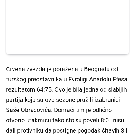
Crvena zvezda je poražena u Beogradu od
turskog predstavnika u Evroligi Anadolu Efesa,
rezultatom 64:75. Ovo je bila jedna od slabijih
partija koju su ove sezone pružili izabranici
Saše Obradovića. Domaći tim je odlično
otvorio utakmicu tako što su poveli 8:0 i nisu
dali protivniku da postigne pogodak čitavih 3 i