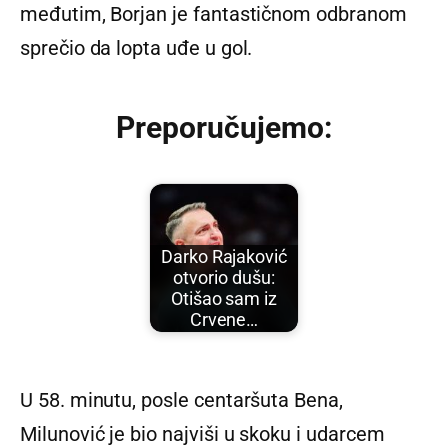
međutim, Borjan je fantastičnom odbranom
sprečio da lopta uđe u gol.
Preporučujemo:
Darko Rajaković
otvorio dušu:
Otišao sam iz
Crvene…
U 58. minutu, posle centaršuta Bena,
Milunović je bio najviši u skoku i udarcem