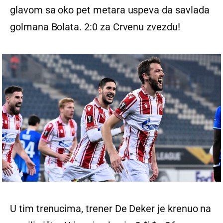
glavom sa oko pet metara uspeva da savlada
golmana Bolata. 2:0 za Crvenu zvezdu!
U tim trenucima, trener De Deker je krenuo na