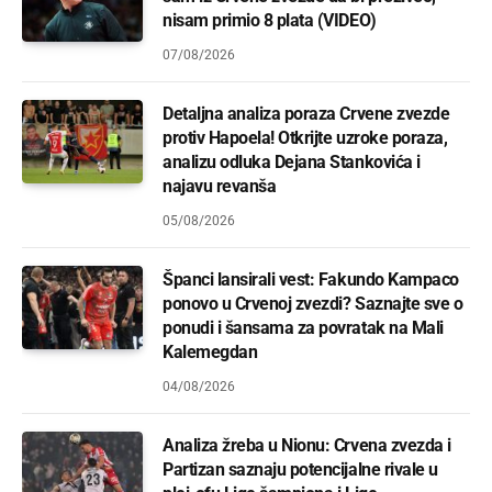
nisam primio 8 plata (VIDEO)
07/08/2026
Detaljna analiza poraza Crvene zvezde
protiv Hapoela! Otkrijte uzroke poraza,
analizu odluka Dejana Stankovića i
najavu revanša
05/08/2026
Španci lansirali vest: Fakundo Kampaco
ponovo u Crvenoj zvezdi? Saznajte sve o
ponudi i šansama za povratak na Mali
Kalemegdan
04/08/2026
Analiza žreba u Nionu: Crvena zvezda i
Partizan saznaju potencijalne rivale u