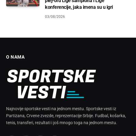
plej-ofu Lige šampiona i Lige
konferencije, jaka imena su u igri
03/08/2026
O NAMA
Najnovije sportske vesti na jednom mestu. Sportske vesti iz
Partizana, Crvene zvezde, reprezentacije Srbije. Fudbal, košarka,
tenis, transferi, rezultati i još mnogo toga na jednom mestu.