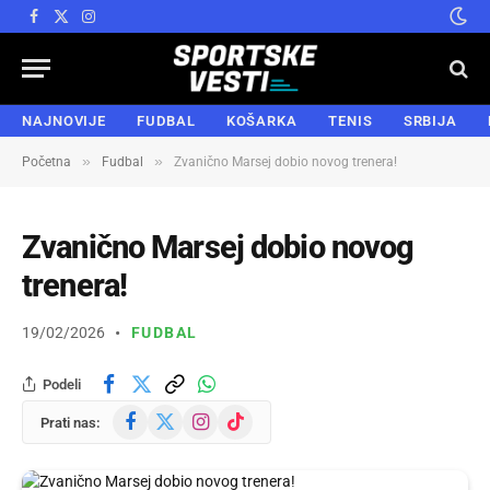
Facebook
X
Instagram
(Twitter)
NAJNOVIJE
FUDBAL
KOŠARKA
TENIS
SRBIJA
»
»
Početna
Fudbal
Zvanično Marsej dobio novog trenera!
Zvanično Marsej dobio novog
trenera!
19/02/2026
FUDBAL
Podeli
Facebook
X
Instagram
TikTok
Prati nas:
(Twitter)