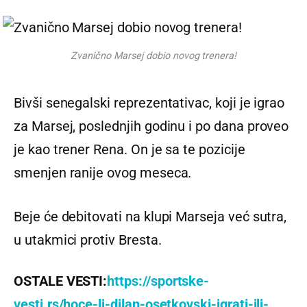
Zvanično Marsej dobio novog trenera!
Bivši senegalski reprezentativac, koji je igrao
za Marsej, poslednjih godinu i po dana proveo
je kao trener Rena. On je sa te pozicije
smenjen ranije ovog meseca.
Beje će debitovati na klupi Marseja već sutra,
u utakmici protiv Bresta.
OSTALE VESTI:
https://sportske-
vesti.rs/hoce-li-dilan-osetkovski-igrati-ili-