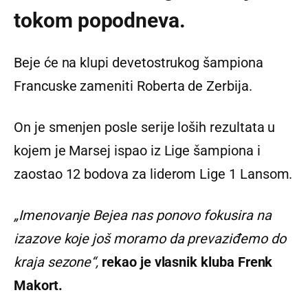
tokom popodneva.
Beje će na klupi devetostrukog šampiona
Francuske zameniti Roberta de Zerbija.
On je smenjen posle serije loših rezultata u
kojem je Marsej ispao iz Lige šampiona i
zaostao 12 bodova za liderom Lige 1 Lansom.
„Imenovanje Bejea nas ponovo fokusira na
izazove koje još moramo da prevaziđemo do
kraja sezone“,
rekao je vlasnik kluba Frenk
Makort.