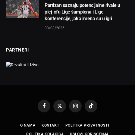
Partizan saznaju potencijalne rivale u
plej-ofu Lige šampiona i Lige
konferencije, jaka imena su u igri
03/08/2026
PARTNERI
Facebook
X
Instagram
TikTok
(Twitter)
O NAMA
KONTAKT
POLITIKA PRIVATNOSTI
POLITIKA KOLAČIĆA
USLOVI KORIŠĆENJA