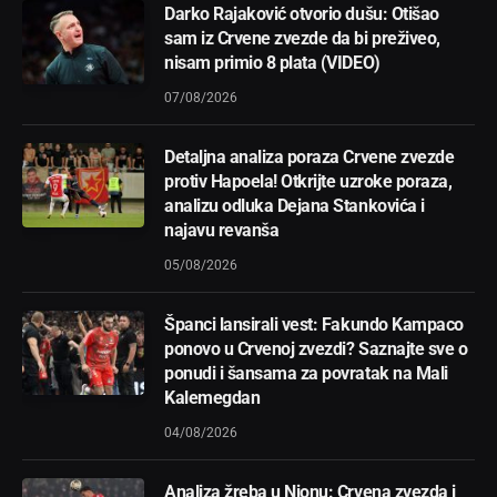
Darko Rajaković otvorio dušu: Otišao
sam iz Crvene zvezde da bi preživeo,
nisam primio 8 plata (VIDEO)
07/08/2026
Detaljna analiza poraza Crvene zvezde
protiv Hapoela! Otkrijte uzroke poraza,
analizu odluka Dejana Stankovića i
najavu revanša
05/08/2026
Španci lansirali vest: Fakundo Kampaco
ponovo u Crvenoj zvezdi? Saznajte sve o
ponudi i šansama za povratak na Mali
Kalemegdan
04/08/2026
Analiza žreba u Nionu: Crvena zvezda i