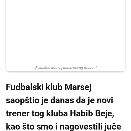
Zvanično Marsej dobio novog trenera!
Fudbalski klub Marsej
saopštio je danas da je novi
trener tog kluba Habib Beje,
kao što smo i nagovestili juče