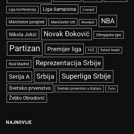
Liga šampiona
Liga konferencija
Liverpul
NBA
Mančester junajted
Mančester siti
Mundijal
Novak Đoković
Nikola Jokić
Olimpijske igre
Partizan
Premijer liga
PSŽ
Rafael Nadal
Reprezentacija Srbije
Real Madrid
Superliga Srbije
Srbija
Serija A
Svetsko prvenstvo
Svetsko prvenstvo u Kataru
Čelsi
Željko Obradović
NAJNOVIJE