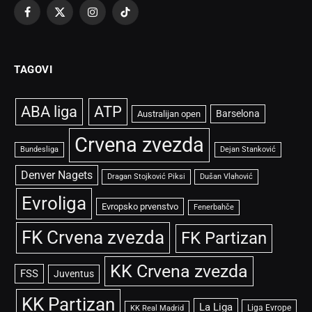
Facebook
X
Instagram
TikTok
(Twitter)
TAGOVI
ABA liga
ATP
Barselona
Australijan open
Crvena zvezda
Bundesliga
Dejan Stanković
Denver Nagets
Dragan Stojković Piksi
Dušan Vlahović
Evroliga
Evropsko prvenstvo
Fenerbahče
FK Crvena zvezda
FK Partizan
KK Crvena zvezda
FSS
Juventus
KK Partizan
La Liga
Liga Evrope
KK Real Madrid