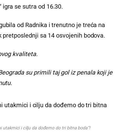
igra se sutra od 16.30.
ubila od Radnika i trenutno je treća na
k pretposlednji sa 14 osvojenih bodova.
ovog kvaliteta.
grada su primili taj gol iz penala koji je
nutu.
utakmici i cilju da dođemo do tri bitna boda“!