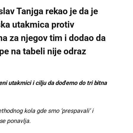
lav Tanjga rekao je da je
ška utakmica protiv
a za njegov tim i dodao da
e na tabeli nije odraz
 utakmici i cilju da dođemo do tri bitna
ethodnog kola gde smo ‘prespavali’ i
se ponavlja.