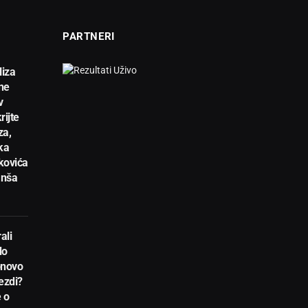
PARTNERI
liza
ne
v
rijte
za,
ka
kovića
anša
ali
do
novo
ezdi?
 o