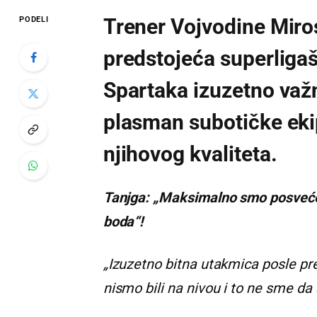
Trener Vojvodine Miros
PODELI
predstojeća superliga
Spartaka izuzetno važn
plasman subotičke ekip
njihovog kvaliteta.
Tanjga: „Maksimalno smo posvećeni
boda“!
„Izuzetno bitna utakmica posle pr
nismo bili na nivou i to ne sme da 