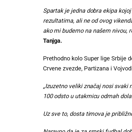
Spartak je jedna dobra ekipa kojoj 
rezultatima, ali ne od ovog viken
ako mi budemo na našem nivou, re
Tanjga.
Prethodno kolo Super lige Srbije d
Crvene zvezde, Partizana i Vojvod
„Izuzetno veliki značaj nosi svaki
100 odsto u utakmicu odmah dola
Uz sve to, dosta timova je približno
Naravno da je za srpski fudbal d