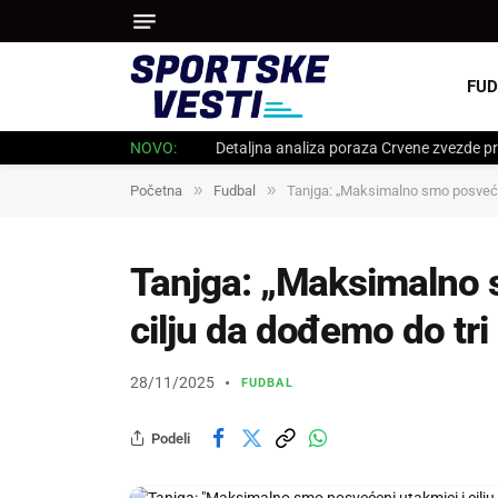
FUD
NOVO:
Detaljna analiza poraza Crvene zvezde pr
»
»
Početna
Fudbal
Tanjga: „Maksimalno smo posvećeni
Tanjga: „Maksimalno 
cilju da dođemo do tri
28/11/2025
FUDBAL
Podeli