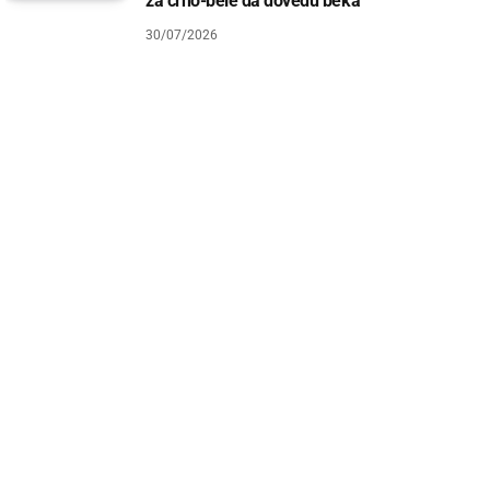
za crno-bele da dovedu beka
30/07/2026