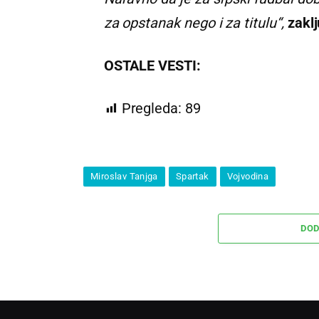
za opstanak nego i za titulu“,
zaklj
OSTALE VESTI:
Pregleda:
89
Miroslav Tanjga
Spartak
Vojvodina
DOD