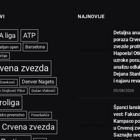
VI
NAJNOVIJE
Detaljna ana
 liga
ATP
poraza Crve
zvezde proti
Barselona
alijan open
Hapoela! Otk
sliga
uzroke pora
vena zvezda
analizu odlu
Dejana Stan
i najavu rev
Denver Nagets
 Stanković
05/08/2026
 Stojković Piksi
Dušan Vlahović
roliga
Španci lansir
vest: Fakun
sko prvenstvo
Fenerbahče
Kampaco po
 Crvena zvezda
u Crvenoj zv
Saznajte sve