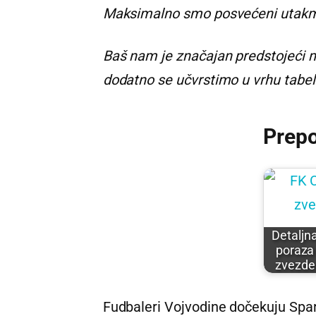
Maksimalno smo posvećeni utakmici
Baš nam je značajan predstojeći
dodatno se učvrstimo u vrhu tabel
Prep
Detaljn
poraza
zvezde
Fudbaleri Vojvodine dočekuju Spart