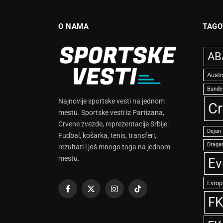
O NAMA
TAGO
ABA
Austr
Bunde
Najnovije sportske vesti na jednom
Cr
mestu. Sportske vesti iz Partizana,
Crvene zvezde, reprezentacije Srbije.
Dejan
Fudbal, košarka, tenis, transferi,
Dragan
rezultati i još mnogo toga na jednom
mestu.
Ev
Evrop
Facebook
X
Instagram
TikTok
FK
(Twitter)