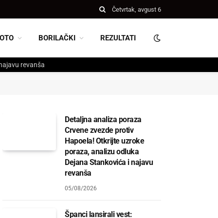
Četvrtak, avgust 6
OTO
BORILAČKI
REZULTATI
 najavu revanša
Detaljna analiza poraza
Crvene zvezde protiv
Hapoela! Otkrijte uzroke
poraza, analizu odluka
Dejana Stankovića i najavu
revanša
05/08/2026
Španci lansirali vest: