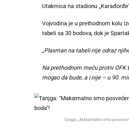
Utakmica na stadionu „Karađorđe“ 
Vojvodina je u prethodnom kolu izg
tabeli sa 30 bodova, dok je Sparta
„Plasman na tabeli nije odraz njih
Na prethodnom meču protiv OFK Beo
mogao da bude, a i nije – u 90. mi
Tanjga: „Maksimalno smo posvećeni 