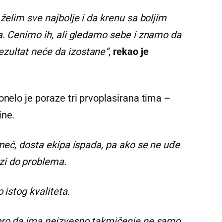
želim sve najbolje i da krenu sa boljim
da. Cenimo ih, ali gledamo sebe i znamo da
zultat neće da izostane“
,
rekao je
onelo je poraze tri prvoplasirana tima –
ine.
 meč, dosta ekipa ispada, pa ako se ne uđe
zi do problema.
 istog kvaliteta.
obro da ima neizvesno takmičenje ne samo