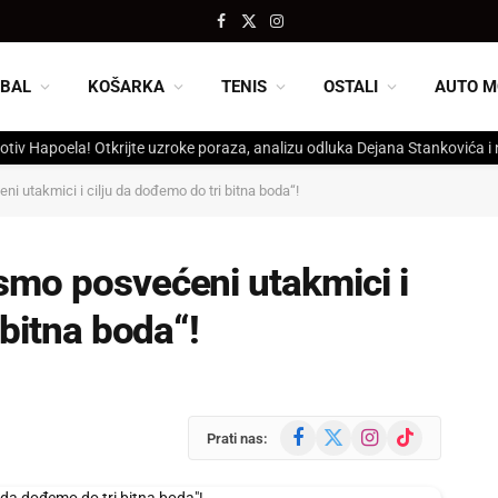
Facebook
X
Instagram
(Twitter)
BAL
KOŠARKA
TENIS
OSTALI
AUTO M
otiv Hapoela! Otkrijte uzroke poraza, analizu odluka Dejana Stankovića i
 utakmici i cilju da dođemo do tri bitna boda“!
smo posvećeni utakmici i
 bitna boda“!
Facebook
X
Instagram
TikTok
Prati nas:
(Twitter)