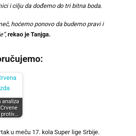
 i cilju da dođemo do tri bitna boda.
 meč, hoćemo ponovo da budemo pravi i
e“
,
rekao je Tanjga.
oručujemo:
a analiza
 Crvene
 protiv…
ak u meču 17. kola Super lige Srbije.