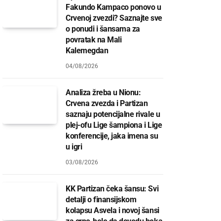
Fakundo Kampaco ponovo u
Crvenoj zvezdi? Saznajte sve
o ponudi i šansama za
povratak na Mali
Kalemegdan
04/08/2026
Analiza žreba u Nionu:
Crvena zvezda i Partizan
saznaju potencijalne rivale u
plej-ofu Lige šampiona i Lige
konferencije, jaka imena su
u igri
03/08/2026
KK Partizan čeka šansu: Svi
detalji o finansijskom
kolapsu Asvela i novoj šansi