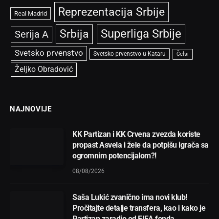
Reprezentacija Srbije
Real Madrid
Superliga Srbije
Srbija
Serija A
Svetsko prvenstvo
Svetsko prvenstvo u Kataru
Čelsi
Željko Obradović
NAJNOVIJE
KK Partizan i KK Crvena zvezda koriste
propast Asvela i žele da potpišu igrača sa
ogromnim potencijalom?!
08/08/2026
Saša Lukić zvanično ima novi klub!
Pročitajte detalje transfera, kao i kako je
Partizan zaradio od FIFA fonda