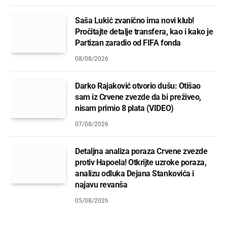
Saša Lukić zvanično ima novi klub!
Pročitajte detalje transfera, kao i kako je
Partizan zaradio od FIFA fonda
08/08/2026
Darko Rajaković otvorio dušu: Otišao
sam iz Crvene zvezde da bi preživeo,
nisam primio 8 plata (VIDEO)
07/08/2026
Detaljna analiza poraza Crvene zvezde
protiv Hapoela! Otkrijte uzroke poraza,
analizu odluka Dejana Stankovića i
najavu revanša
05/08/2026