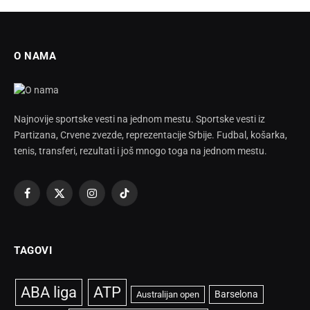
O NAMA
Najnovije sportske vesti na jednom mestu. Sportske vesti iz
Partizana, Crvene zvezde, reprezentacije Srbije. Fudbal, košarka,
tenis, transferi, rezultati i još mnogo toga na jednom mestu.
Facebook
X
Instagram
TikTok
(Twitter)
TAGOVI
ABA liga
ATP
Barselona
Australijan open