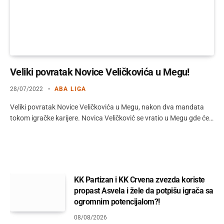
Veliki povratak Novice Veličkovića u Megu!
28/07/2022
ABA LIGA
Veliki povratak Novice Veličkovića u Megu, nakon dva mandata
tokom igračke karijere. Novica Veličković se vratio u Megu gde će…
KK Partizan i KK Crvena zvezda koriste
propast Asvela i žele da potpišu igrača sa
ogromnim potencijalom?!
08/08/2026