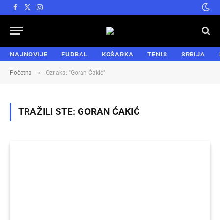
Facebook
X
Instagram
(Twitter)
NAJNOVIJE
FUDBAL
KOŠARKA
TENIS
SRBIJA
»
Početna
Oznaka: "Goran Ćakić"
TRAŽILI STE:
GORAN ĆAKIĆ