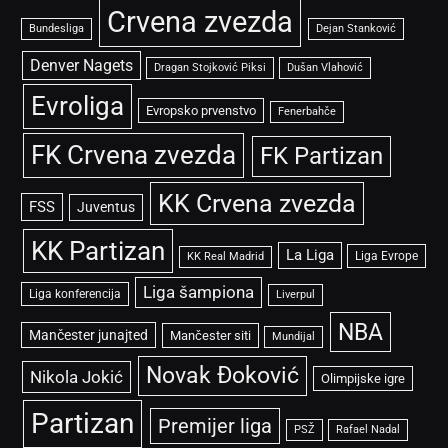
Crvena zvezda
Bundesliga
Dejan Stanković
Denver Nagets
Dragan Stojković Piksi
Dušan Vlahović
Evroliga
Evropsko prvenstvo
Fenerbahče
FK Crvena zvezda
FK Partizan
KK Crvena zvezda
FSS
Juventus
KK Partizan
La Liga
Liga Evrope
KK Real Madrid
Liga šampiona
Liga konferencija
Liverpul
NBA
Mančester junajted
Mančester siti
Mundijal
Novak Đoković
Nikola Jokić
Olimpijske igre
Partizan
Premijer liga
PSŽ
Rafael Nadal