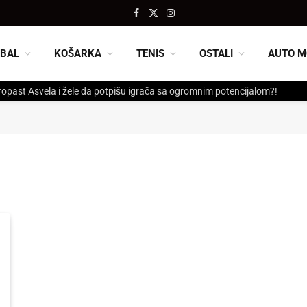
Facebook
X
Instagram
(Twitter)
BAL
KOŠARKA
TENIS
OSTALI
AUTO M
ropast Asvela i žele da potpišu igrača sa ogromnim potencijalom?!