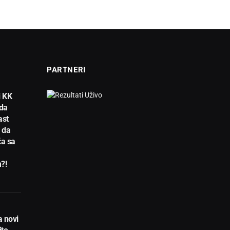
PARTNERI
i KK
da
ast
e da
ča sa
?!
a novi