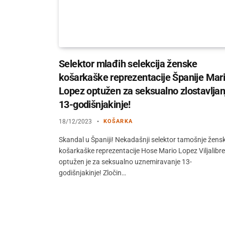
Selektor mlađih selekcija ženske
košarkaške reprezentacije Španije Mar
Lopez optužen za seksualno zlostavljan
13-godišnjakinje!
18/12/2023
KOŠARKA
Skandal u Španiji! Nekadašnji selektor tamošnje žens
košarkaške reprezentacije Hose Mario Lopez Viljalibre
optužen je za seksualno uznemiravanje 13-
godišnjakinje! Zločin…