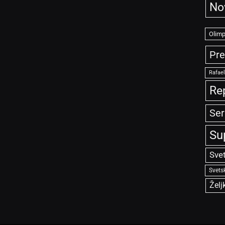
No
Olimp
Pre
Rafae
Re
Ser
Su
Sve
Svets
Želj