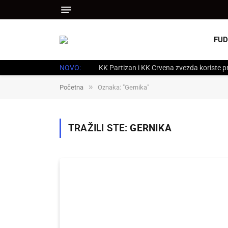
FUD
NOVO:
KK Partizan i KK Crvena zvezda koriste p
»
Početna
Oznaka: "Gernika"
TRAŽILI STE:
GERNIKA