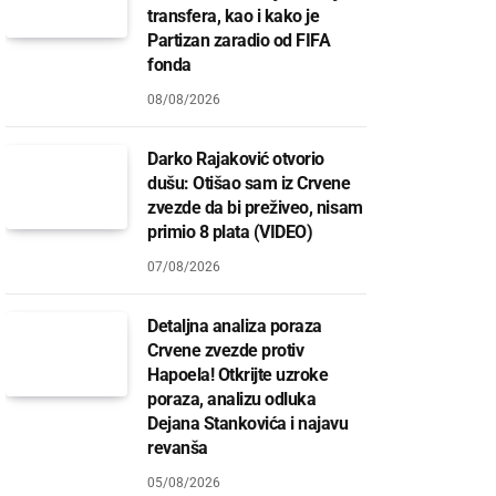
transfera, kao i kako je
Partizan zaradio od FIFA
fonda
08/08/2026
Darko Rajaković otvorio
dušu: Otišao sam iz Crvene
zvezde da bi preživeo, nisam
primio 8 plata (VIDEO)
07/08/2026
Detaljna analiza poraza
Crvene zvezde protiv
Hapoela! Otkrijte uzroke
poraza, analizu odluka
Dejana Stankovića i najavu
revanša
05/08/2026