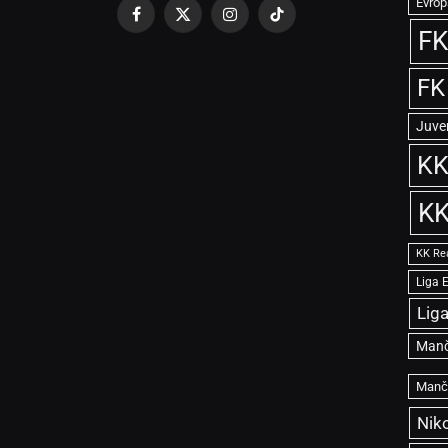
Evrop
Facebook
X
Instagram
TikTok
FK
(Twitter)
FK
Juve
KK
KK
KK Re
Liga 
Lig
Manč
Manče
Niko