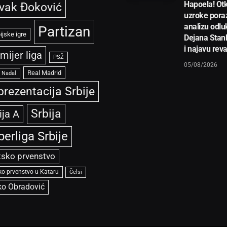
Hapoela! Otk
vak Đoković
uzroke pora
analizu odlu
Partizan
ijske igre
Dejana Stan
i najavu rev
mijer liga
PSŽ
05/08/2026
Real Madrid
l Nadal
prezentacija Srbije
Srbija
ija A
perliga Srbije
tsko prvenstvo
ko prvenstvo u Kataru
Čelsi
ko Obradović