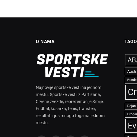
O NAMA
TAGO
ABA
Austr
Bunde
Najnovije sportske vesti na jednom
Cr
mestu. Sportske vesti iz Partizana,
Crvene zvezde, reprezentacije Srbije.
Dejan
Fudbal, košarka, tenis, transferi,
Dragan
rezultati i još mnogo toga na jednom
mestu.
Ev