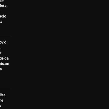
jte
fera,
e
adio
da
ović
:
z
de da
 nisam
ta
liza
ne
v