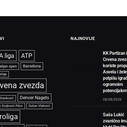
VI
NAJNOVIJE
KK Partizan 
 liga
ATP
Crvena zvez
koriste prop
Barselona
alijan open
Asvela i žel
sliga
potpišu igra
vena zvezda
ogromnim
potencijalom
Denver Nagets
 Stanković
08/08/2026
 Stojković Piksi
Dušan Vlahović
Saša Lukić
roliga
zvanično im