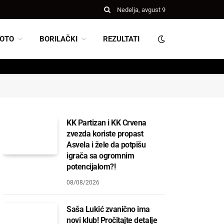
Nedelja, avgust 9
OTO
BORILAČKI
REZULTATI
KK Partizan i KK Crvena
zvezda koriste propast
Asvela i žele da potpišu
igrača sa ogromnim
potencijalom?!
08/08/2026
Saša Lukić zvanično ima
novi klub! Pročitajte detalje