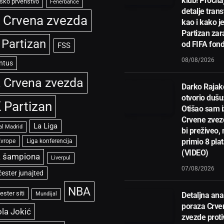
klub! Pročita
sko prvenstvo
Fenerbahče
detalje trans
 Crvena zvezda
kao i kako j
Partizan zar
 Partizan
od FIFA fon
FSS
08/08/2026
ntus
 Crvena zvezda
Darko Rajak
otvorio dušu
 Partizan
Otišao sam i
Crvene zvez
La Liga
al Madrid
bi preživeo,
primio 8 pla
Evrope
Liga konferencija
(VIDEO)
a šampiona
Liverpul
07/08/2026
ester junajted
NBA
ster siti
Mundijal
Detaljna ana
poraza Crve
la Jokić
zvezde proti