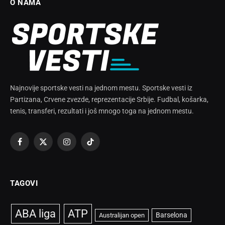
O NAMA
Najnovije sportske vesti na jednom mestu. Sportske vesti iz
Partizana, Crvene zvezde, reprezentacije Srbije. Fudbal, košarka,
tenis, transferi, rezultati i još mnogo toga na jednom mestu.
Facebook
X
Instagram
TikTok
(Twitter)
TAGOVI
ABA liga
ATP
Barselona
Australijan open