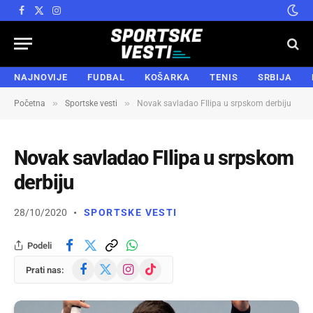
Facebook
X
Instagram
(Twitter)
NAJNOVIJE
FUDBAL
KOŠARKA
TENIS
SRBIJA
»
»
Početna
Sportske vesti
Novak savladao FIlipa u srpskom derbiju
Novak savladao FIlipa u srpskom
derbiju
28/10/2020
SPORTSKE VESTI
Podeli
Facebook
X
Instagram
TikTok
Prati nas:
(Twitter)