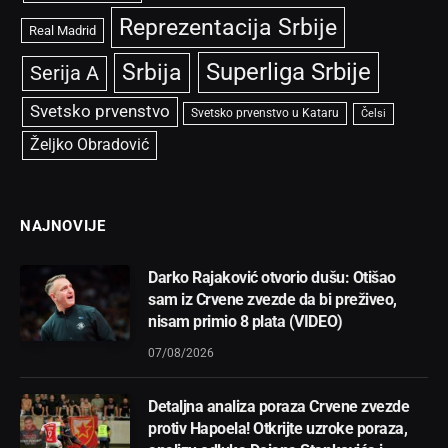
Reprezentacija Srbije
Real Madrid
Superliga Srbije
Srbija
Serija A
Svetsko prvenstvo
Svetsko prvenstvo u Kataru
Čelsi
Željko Obradović
NAJNOVIJE
Darko Rajaković otvorio dušu: Otišao
sam iz Crvene zvezde da bi preživeo,
nisam primio 8 plata (VIDEO)
07/08/2026
Detaljna analiza poraza Crvene zvezde
protiv Hapoela! Otkrijte uzroke poraza,