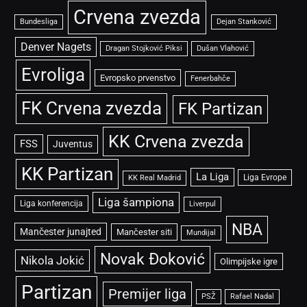
Crvena zvezda
Bundesliga
Dejan Stanković
Denver Nagets
Dragan Stojković Piksi
Dušan Vlahović
Evroliga
Evropsko prvenstvo
Fenerbahče
FK Crvena zvezda
FK Partizan
KK Crvena zvezda
FSS
Juventus
KK Partizan
La Liga
Liga Evrope
KK Real Madrid
Liga šampiona
Liga konferencija
Liverpul
NBA
Mančester junajted
Mančester siti
Mundijal
Novak Đoković
Nikola Jokić
Olimpijske igre
Partizan
Premijer liga
PSŽ
Rafael Nadal