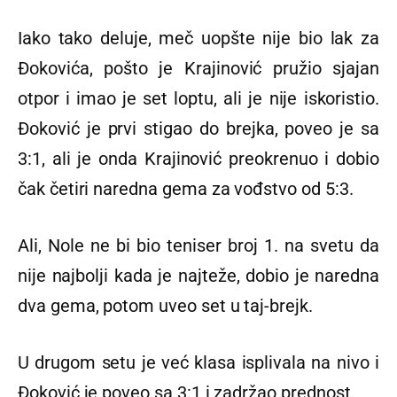
Iako tako deluje, meč uopšte nije bio lak za
Đokovića, pošto je Krajinović pružio sjajan
otpor i imao je set loptu, ali je nije iskoristio.
Đoković je prvi stigao do brejka, poveo je sa
3:1, ali je onda Krajinović preokrenuo i dobio
čak četiri naredna gema za vođstvo od 5:3.
Ali, Nole ne bi bio teniser broj 1. na svetu da
nije najbolji kada je najteže, dobio je naredna
dva gema, potom uveo set u taj-brejk.
U drugom setu je već klasa isplivala na nivo i
Đoković je poveo sa 3:1 i zadržao prednost.