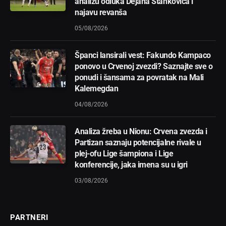
analizu odluka Dejana Stankovića i
najavu revanša
05/08/2026
Španci lansirali vest: Fakundo Kampaco
ponovo u Crvenoj zvezdi? Saznajte sve o
ponudi i šansama za povratak na Mali
Kalemegdan
04/08/2026
Analiza žreba u Nionu: Crvena zvezda i
Partizan saznaju potencijalne rivale u
plej-ofu Lige šampiona i Lige
konferencije, jaka imena su u igri
03/08/2026
PARTNERI