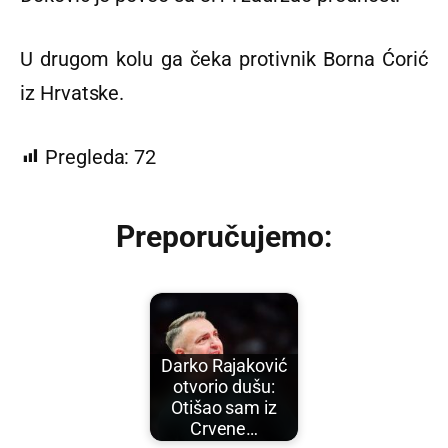
U drugom kolu ga čeka protivnik Borna Ćorić
iz Hrvatske.
Pregleda:
72
Preporučujemo:
Darko Rajaković
otvorio dušu:
Otišao sam iz
Crvene…