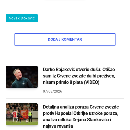
Novak Đoković
DODAJ KOMENTAR
Darko Rajaković otvorio dušu: Otišao
sam iz Crvene zvezde da bi preživeo,
nisam primio 8 plata (VIDEO)
07/08/2026
Detaljna analiza poraza Crvene zvezde
protiv Hapoela! Otkrijte uzroke poraza,
analizu odluka Dejana Stankovića i
najavu revanša