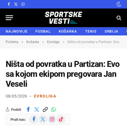
Facebook
X
Instagram
(Twitter)
NAJNOVIJE
FUDBAL
KOŠARKA
TENIS
SRBIJA
»
»
»
Početna
Košarka
Evroliga
Ništa od povratka u Partizan: Evo sa kojom ekipom pregovara Jan Veseli
Ništa od povratka u Partizan: Evo
sa kojom ekipom pregovara Jan
Veseli
08/05/2026
EVROLIGA
Podeli
Facebook
X
Instagram
TikTok
Prati nas:
(Twitter)