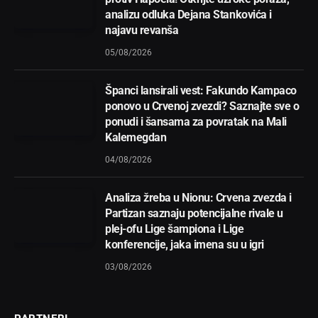
analizu odluka Dejana Stankovića i
najavu revanša
05/08/2026
Španci lansirali vest: Fakundo Kampaco
ponovo u Crvenoj zvezdi? Saznajte sve o
ponudi i šansama za povratak na Mali
Kalemegdan
04/08/2026
Analiza žreba u Nionu: Crvena zvezda i
Partizan saznaju potencijalne rivale u
plej-ofu Lige šampiona i Lige
konferencije, jaka imena su u igri
03/08/2026