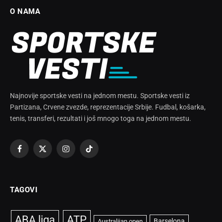
O NAMA
Najnovije sportske vesti na jednom mestu. Sportske vesti iz
Partizana, Crvene zvezde, reprezentacije Srbije. Fudbal, košarka,
tenis, transferi, rezultati i još mnogo toga na jednom mestu.
Facebook
X
Instagram
TikTok
(Twitter)
TAGOVI
ABA liga
ATP
Barselona
Australijan open