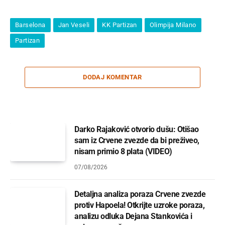
Barselona
Jan Veseli
KK Partizan
Olimpija Milano
Partizan
DODAJ KOMENTAR
Darko Rajaković otvorio dušu: Otišao
sam iz Crvene zvezde da bi preživeo,
nisam primio 8 plata (VIDEO)
07/08/2026
Detaljna analiza poraza Crvene zvezde
protiv Hapoela! Otkrijte uzroke poraza,
analizu odluka Dejana Stankovića i