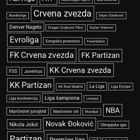
Crvena zvezda
Bundesliga
Dejan Stanković
Denver Nagets
Dragan Stojković Piksi
Dušan Vlahović
Evroliga
Evropsko prvenstvo
Fenerbahče
FK Crvena zvezda
FK Partizan
KK Crvena zvezda
FSS
Juventus
KK Partizan
La Liga
Liga Evrope
KK Real Madrid
Liga šampiona
Liga konferencija
Liverpul
NBA
Mančester junajted
Mančester siti
Mundijal
Novak Đoković
Nikola Jokić
Olimpijske igre
Partizan
Premijer liga