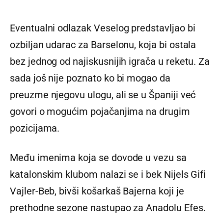
Eventualni odlazak Veselog predstavljao bi
ozbiljan udarac za Barselonu, koja bi ostala
bez jednog od najiskusnijih igrača u reketu. Za
sada još nije poznato ko bi mogao da
preuzme njegovu ulogu, ali se u Španiji već
govori o mogućim pojačanjima na drugim
pozicijama.
Među imenima koja se dovode u vezu sa
katalonskim klubom nalazi se i bek Nijels Gifi
Vajler-Beb, bivši košarkaš Bajerna koji je
prethodne sezone nastupao za Anadolu Efes.