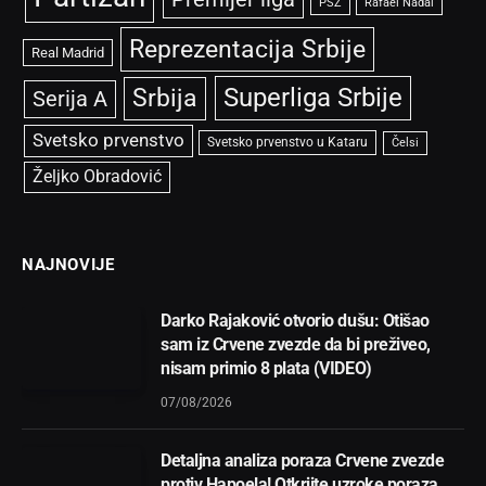
PSŽ
Rafael Nadal
Reprezentacija Srbije
Real Madrid
Superliga Srbije
Srbija
Serija A
Svetsko prvenstvo
Svetsko prvenstvo u Kataru
Čelsi
Željko Obradović
NAJNOVIJE
Darko Rajaković otvorio dušu: Otišao
sam iz Crvene zvezde da bi preživeo,
nisam primio 8 plata (VIDEO)
07/08/2026
Detaljna analiza poraza Crvene zvezde
protiv Hapoela! Otkrijte uzroke poraza,