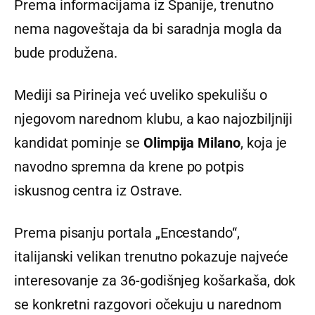
Prema informacijama iz Španije, trenutno
nema nagoveštaja da bi saradnja mogla da
bude produžena.
Mediji sa Pirineja već uveliko spekulišu o
njegovom narednom klubu, a kao najozbiljniji
kandidat pominje se
Olimpija Milano
, koja je
navodno spremna da krene po potpis
iskusnog centra iz Ostrave.
Prema pisanju portala „Encestando“,
italijanski velikan trenutno pokazuje najveće
interesovanje za 36-godišnjeg košarkaša, dok
se konkretni razgovori očekuju u narednom