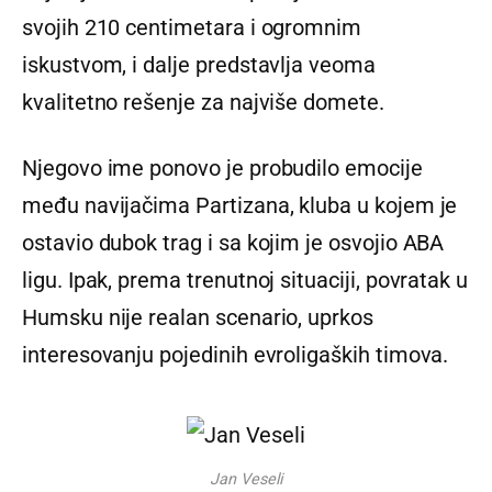
svojih 210 centimetara i ogromnim
iskustvom, i dalje predstavlja veoma
kvalitetno rešenje za najviše domete.
Njegovo ime ponovo je probudilo emocije
među navijačima Partizana, kluba u kojem je
ostavio dubok trag i sa kojim je osvojio ABA
ligu. Ipak, prema trenutnoj situaciji, povratak u
Humsku nije realan scenario, uprkos
interesovanju pojedinih evroligaških timova.
Jan Veseli