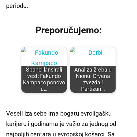
periodu.
Preporučujemo:
Španci lansirali
Analiza žreba u
vest: Fakundo
Nionu: Crvena
Kampaco ponovo
zvezda i
u…
Partizan…
Veseli iza sebe ima bogatu evroligašku
karijeru i godinama je važio za jednog od
najboljih centara u evropskoj košarci. Sa