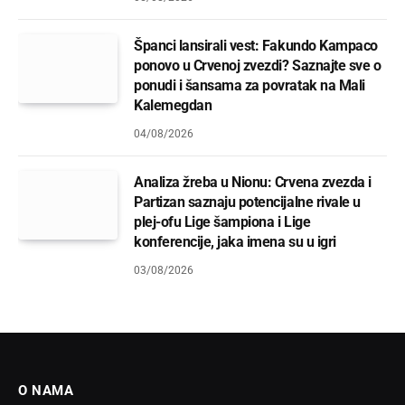
Španci lansirali vest: Fakundo Kampaco
ponovo u Crvenoj zvezdi? Saznajte sve o
ponudi i šansama za povratak na Mali
Kalemegdan
04/08/2026
Analiza žreba u Nionu: Crvena zvezda i
Partizan saznaju potencijalne rivale u
plej-ofu Lige šampiona i Lige
konferencije, jaka imena su u igri
03/08/2026
O NAMA