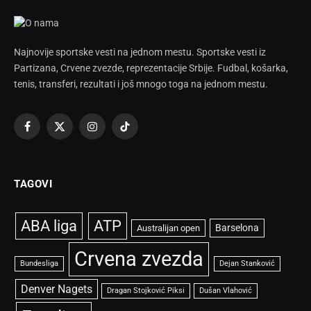
Najnovije sportske vesti na jednom mestu. Sportske vesti iz
Partizana, Crvene zvezde, reprezentacije Srbije. Fudbal, košarka,
tenis, transferi, rezultati i još mnogo toga na jednom mestu.
Facebook
X
Instagram
TikTok
(Twitter)
TAGOVI
ABA liga
ATP
Barselona
Australijan open
Crvena zvezda
Bundesliga
Dejan Stanković
Denver Nagets
Dragan Stojković Piksi
Dušan Vlahović