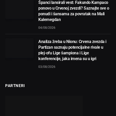
Španci lansirali vest: Fakundo Kampaco
ponovo u Crvenoj zvezdi? Saznajte sve o
ponudi i šansama za povratak na Mali
Kalemegdan
04/08/2026
Analiza žreba u Nionu: Crvena zvezda i
Partizan saznaju potencijalne rivale u
plej-ofu Lige šampiona i Lige
konferencije, jaka imena su u igri
03/08/2026
PARTNERI