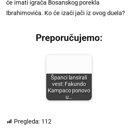
će imati igrača Bosanskog porekla
Ibrahimovića. Ko će izaći jači iz ovog duela?
Preporučujemo:
Španci lansirali
vest: Fakundo
Kampaco ponovo
u…
Pregleda:
112