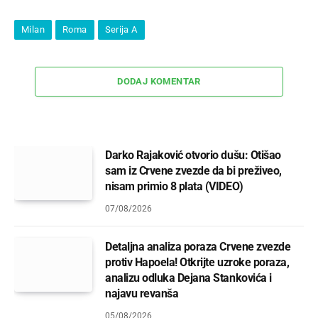
Milan
Roma
Serija A
DODAJ KOMENTAR
Darko Rajaković otvorio dušu: Otišao
sam iz Crvene zvezde da bi preživeo,
nisam primio 8 plata (VIDEO)
07/08/2026
Detaljna analiza poraza Crvene zvezde
protiv Hapoela! Otkrijte uzroke poraza,
analizu odluka Dejana Stankovića i
najavu revanša
05/08/2026