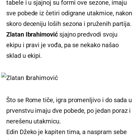
tabele i u sjajnoj su formi ove sezone, imaju
sve pobede iz četiri odigrane utakmice, nakon
skoro deceniju loših sezona i pruženih partija.
Zlatan Ibrahimović
sjajno predvodi svoju
ekipu i pravi je vođa, pa se nekako našao
sklad u ekipi.
Što se Rome tiče, igra promenljivo i do sada u
prvenstvu imaju dve pobede, po jedan poraz i
nerešenu utakmicu.
Edin Džeko je kapiten tima, a naspram sebe