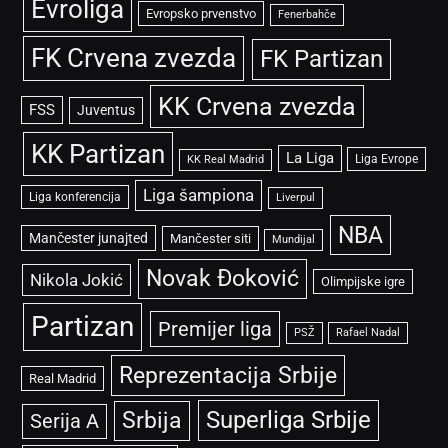
Evroliga
Evropsko prvenstvo
Fenerbahče
FK Crvena zvezda
FK Partizan
KK Crvena zvezda
FSS
Juventus
KK Partizan
La Liga
Liga Evrope
KK Real Madrid
Liga šampiona
Liga konferencija
Liverpul
NBA
Mančester junajted
Mančester siti
Mundijal
Novak Đoković
Nikola Jokić
Olimpijske igre
Partizan
Premijer liga
PSŽ
Rafael Nadal
Reprezentacija Srbije
Real Madrid
Superliga Srbije
Srbija
Serija A