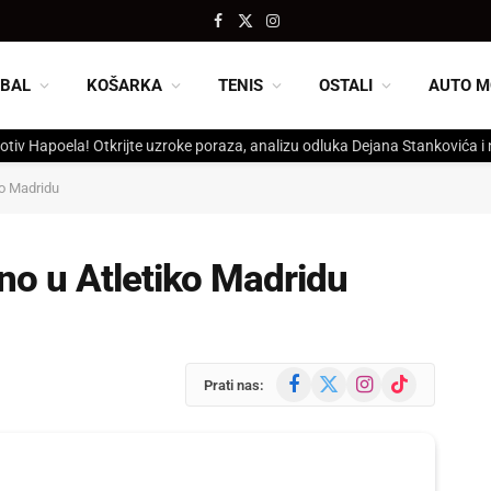
Facebook
X
Instagram
(Twitter)
BAL
KOŠARKA
TENIS
OSTALI
AUTO M
otiv Hapoela! Otkrijte uzroke poraza, analizu odluka Dejana Stankovića i
o Madridu
o u Atletiko Madridu
Facebook
X
Instagram
TikTok
Prati nas:
(Twitter)