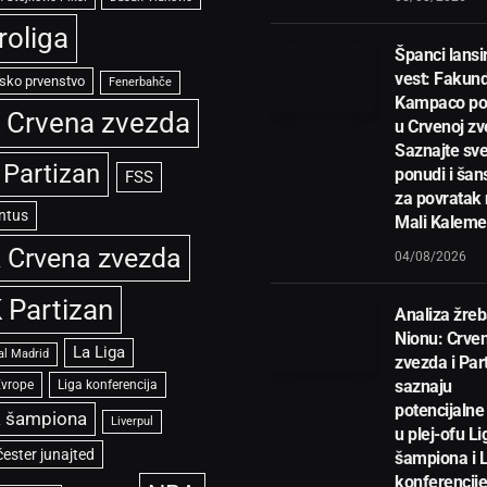
roliga
Španci lansir
vest: Fakun
sko prvenstvo
Fenerbahče
Kampaco po
 Crvena zvezda
u Crvenoj zv
Saznajte sve
 Partizan
ponudi i ša
FSS
za povratak
ntus
Mali Kalem
 Crvena zvezda
04/08/2026
 Partizan
Analiza žreb
Nionu: Crve
La Liga
al Madrid
zvezda i Par
saznaju
Evrope
Liga konferencija
potencijalne 
a šampiona
Liverpul
u plej-ofu Li
ester junajted
šampiona i 
konferencije