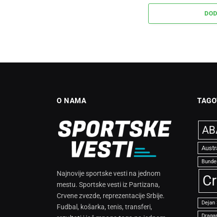
DOD
O NAMA
TAGO
ABA
Austr
Bunde
Najnovije sportske vesti na jednom
Cr
mestu. Sportske vesti iz Partizana,
Crvene zvezde, reprezentacije Srbije.
Dejan
Fudbal, košarka, tenis, transferi,
Dragan