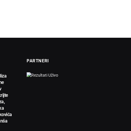
PARTNERI
liza
ne
v
rijte
za,
ka
kovića
anša