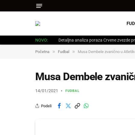
FUD
NOVO:
Detaljna analiza poraza Crvene zvezde pr
»
»
Početna
Fudbal
Musa Dembele zvanično u Atletik
Musa Dembele zvaničn
14/01/2021
FUDBAL
Podeli