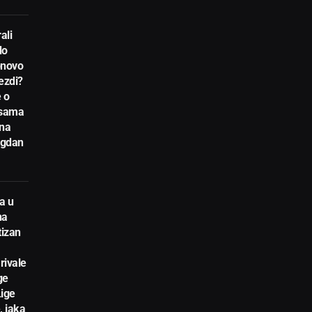
ali
do
novo
ezdi?
 o
nsama
 na
egdan
a u
na
tizan
rivale
ge
Lige
, jaka