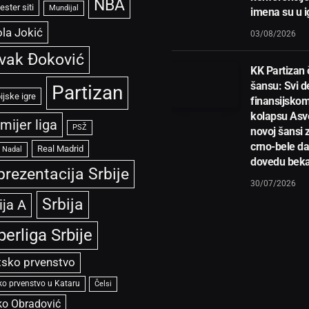
NBA
ster siti
Mundijal
imena su u i
la Jokić
03/08/2026
vak Đoković
KK Partizan
šansu: Svi de
Partizan
ijske igre
finansijsko
kolapsu Asve
mijer liga
PSŽ
novoj šansi 
crno-bele d
Real Madrid
l Nadal
dovedu bek
prezentacija Srbije
30/07/2026
Srbija
ija A
perliga Srbije
tsko prvenstvo
ko prvenstvo u Kataru
Čelsi
ko Obradović