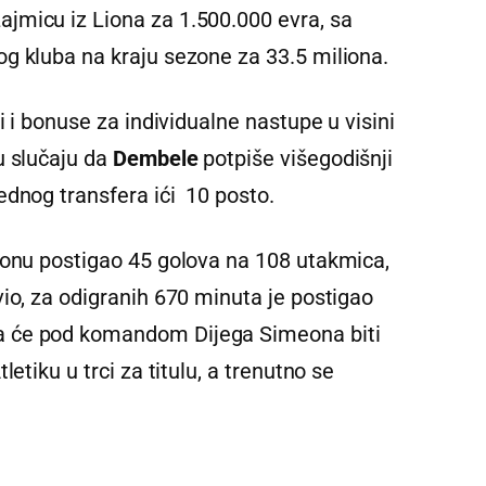
jmicu iz Liona za 1.500.000 evra, sa
g kluba na kraju sezone za 33.5 miliona.
i i bonuse za individualne nastupe u visini
u slučaju da
Dembele
potpiše višegodišnji
ednog transfera ići 10 posto.
ionu postigao 45 golova na 108 utakmica,
io, za odigranih 670 minuta je postigao
 će pod komandom Dijega Simeona biti
etiku u trci za titulu, a trenutno se