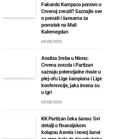
Fakundo Kampaco ponovo u
Crvenoj zvezdi? Saznajte sve
o ponudi i šansama za
povratak na Mali
Kalemegdan
04/08/2026
Analiza žreba u Nionu:
Crvena zvezda i Partizan
saznaju potencijalne rivale u
plej-ofu Lige šampiona i Lige
konferencije, jaka imena su
u igri
03/08/2026
KK Partizan čeka šansu: Svi
detalji o finansijskom
kolapsu Asvela i novoj šansi