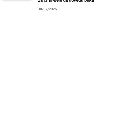
za crno-bele da dovedu beka
30/07/2026