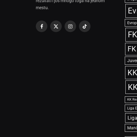
rezultati i još mnogo toga na jednom
mestu.
Ev
Evrop
Facebook
X
Instagram
TikTok
FK
(Twitter)
FK
Juve
KK
KK
KK Re
Liga 
Lig
Manč