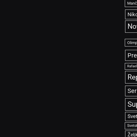
Manče
Niko
No
Olimp
Pre
Rafae
Re
Ser
Su
Sve
Svets
Želj