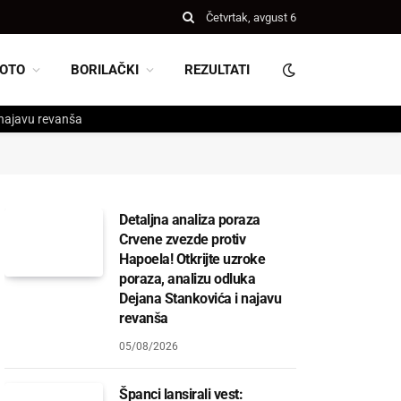
Četvrtak, avgust 6
OTO
BORILAČKI
REZULTATI
 najavu revanša
Detaljna analiza poraza
Crvene zvezde protiv
Hapoela! Otkrijte uzroke
poraza, analizu odluka
Dejana Stankovića i najavu
revanša
05/08/2026
Španci lansirali vest: