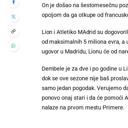
On je došao na šestomesečnu poza
opcijom da ga otkupe od francusko
Lion i Atletiko MAdrid su dogovoril
od maksimalnih 5 miliona evra, a 
ugovor u Madridu, Lionu će od nar
Dembele je za dve i po godine u L
dok se ove sezone nije baš proslav
samo jedan pogodak. Verujemo da
ponovo onaj stari i da će pomoći Atl
nalaze na prvom mestu Primere.