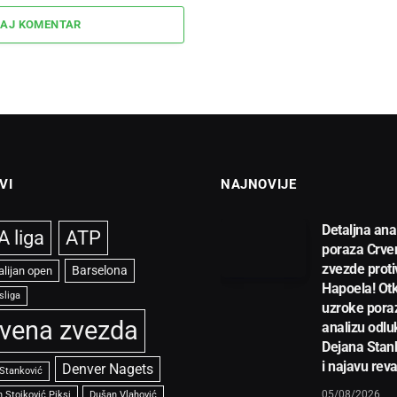
AJ KOMENTAR
VI
NAJNOVIJE
Detaljna ana
 liga
ATP
poraza Crve
zvezde proti
Barselona
alijan open
Hapoela! Otk
sliga
uzroke pora
vena zvezda
analizu odlu
Dejana Stan
i najavu rev
Denver Nagets
 Stanković
05/08/2026
 Stojković Piksi
Dušan Vlahović