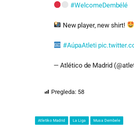
#WelcomeDembélé
New player, new shirt!
#AúpaAtleti
pic.twitte
— Atlético de Madrid (@atle
Pregleda:
58
Atletiko Madrid
La Liga
Musa Dembele