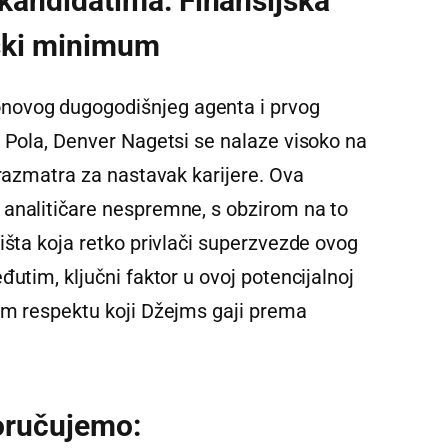
andidatima: Finansijska
nski minimum
ovog dugogodišnjeg agenta i prvog
a Pola, Denver Nagetsi se nalaze visoko na
 razmatra za nastavak karijere. Ova
 analitičare nespremne, s obzirom na to
išta koja retko privlači superzvezde ovog
utim, ključni faktor u ovoj potencijalnoj
om respektu koji Džejms gaji prema
oručujemo: