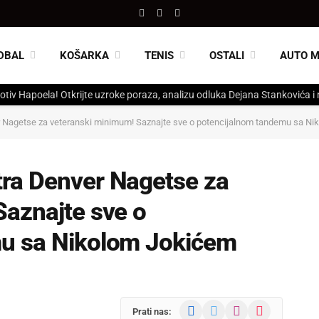
Facebook
X
Instagram
(Twitter)
DBAL
KOŠARKA
TENIS
OSTALI
AUTO 
otiv Hapoela! Otkrijte uzroke poraza, analizu odluka Dejana Stankovića i
 Nagetse za veteranski minimum! Saznajte sve o potencijalnom tandemu sa N
ra Denver Nagetse za
Saznajte sve o
mu sa Nikolom Jokićem
Facebook
X
Instagram
TikTok
Prati nas: