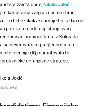
ransfera zaista dođe,
Nikola Jokić
i
ojim karijerama zaigrali u istom timu,
ve. To bi bez ikakve sumnje bio jedan od
ih poteza u modernoj istoriji ovog
 redefinisao ambicije tima iz Kolorada.
ja sa neverovatnim pregledom igre i
inteligencije (IQ) garantovalo bi
a protivničke defanzivne stratege.
Nikola Jokić