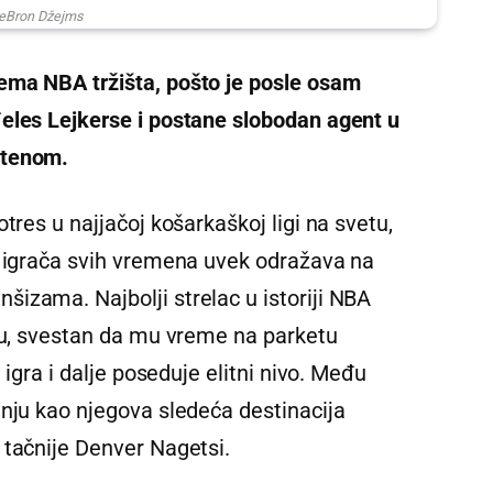
eBron Džejms
ema NBA tržišta, pošto je posle osam
eles Lejkerse i postane slobodan agent u
stenom.
tres u najjačoj košarkaškoj ligi na svetu,
h igrača svih vremena uvek odražava na
izama. Najbolji strelac u istoriji NBA
inu, svestan da mu vreme na parketu
 igra i dalje poseduje elitni nivo. Među
inju kao njegova sledeća destinacija
 tačnije Denver Nagetsi.