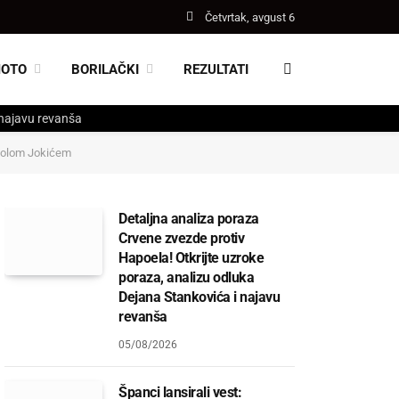
Četvrtak, avgust 6
MOTO
BORILAČKI
REZULTATI
 najavu revanša
ikolom Jokićem
Detaljna analiza poraza
Crvene zvezde protiv
Hapoela! Otkrijte uzroke
poraza, analizu odluka
Dejana Stankovića i najavu
revanša
05/08/2026
Španci lansirali vest: