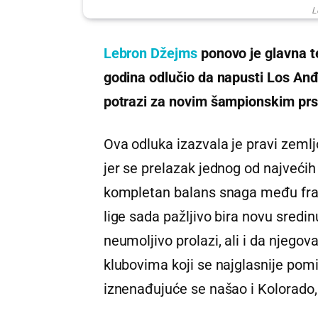
L
Lebron Džejms
ponovo je glavna t
godina odlučio da napusti Los Anđ
potrazi za novim šampionskim pr
Ova odluka izazvala je pravi zemljo
jer se prelazak jednog od najveći
kompletan balans snaga među franš
lige sada pažljivo bira novu sred
neumoljivo prolazi, ali i da njegova
klubovima koji se najglasnije pom
iznenađujuće se našao i Kolorado,