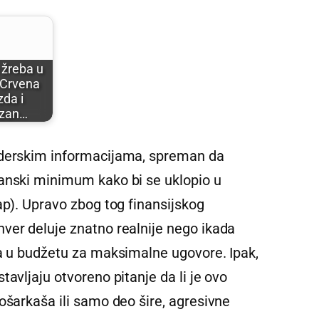
 žreba u
 Crvena
zda i
izan…
jderskim informacijama, spreman da
anski minimum kako bi se uklopio u
ap). Upravo zbog tog finansijskog
ver deluje znatno realnije nego ikada
ra u budžetu za maksimalne ugovore. Ipak,
avljaju otvoreno pitanje da li je ovo
ošarkaša ili samo deo šire, agresivne