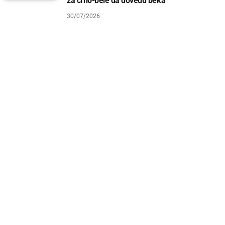
za crno-bele da dovedu beka
30/07/2026