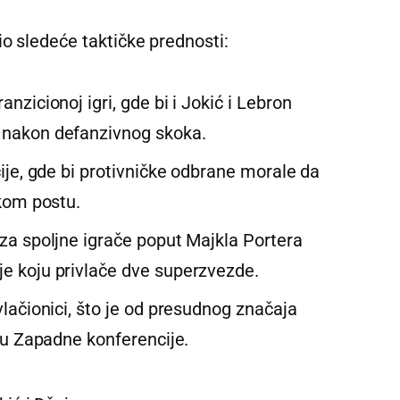
o sledeće taktičke prednosti:
nzicionoj igri, gde bi i Jokić i Lebron
 nakon defanzivnog skoka.
ije, gde bi protivničke odbrane morale da
skom postu.
za spoljne igrače poput Majkla Portera
e koju privlače dve superzvezde.
lačionici, što je od presudnog značaja
fu Zapadne konferencije.