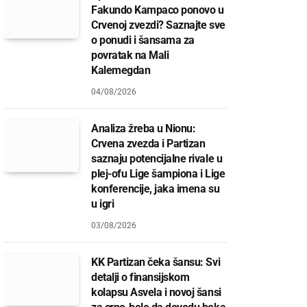
Fakundo Kampaco ponovo u
Crvenoj zvezdi? Saznajte sve
o ponudi i šansama za
povratak na Mali
Kalemegdan
04/08/2026
Analiza žreba u Nionu:
Crvena zvezda i Partizan
saznaju potencijalne rivale u
plej-ofu Lige šampiona i Lige
konferencije, jaka imena su
u igri
03/08/2026
KK Partizan čeka šansu: Svi
detalji o finansijskom
kolapsu Asvela i novoj šansi