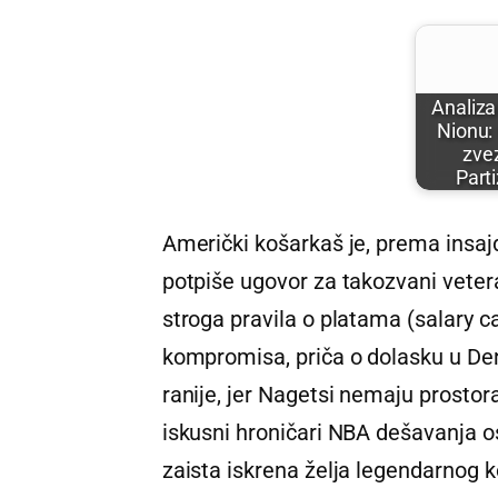
Analiza
Nionu:
zve
Part
Američki košarkaš je, prema insa
potpiše ugovor za takozvani veter
stroga pravila o platama (salary c
kompromisa, priča o dolasku u Den
ranije, jer Nagetsi nemaju prosto
iskusni hroničari NBA dešavanja ost
zaista iskrena želja legendarnog k