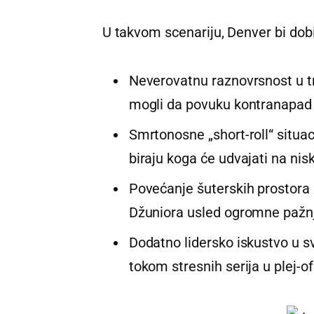
U takvom scenariju, Denver bi dobi
Neverovatnu raznovrsnost u tra
mogli da povuku kontranapad
Smrtonosne „short-roll“ situac
biraju koga će udvajati na ni
Povećanje šuterskih prostora 
Džuniora usled ogromne pažnj
Dodatno lidersko iskustvo u sv
tokom stresnih serija u plej-o