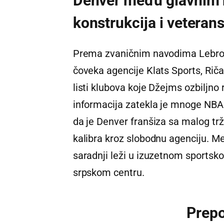
Denver među glavnim k
konstrukcija i vetera
Prema zvaničnim navodima Lebron
čoveka agencije Klats Sports, Rič
listi klubova koje Džejms ozbiljno
informacija zatekla je mnoge NBA
da je Denver franšiza sa malog trž
kalibra kroz slobodnu agenciju. Međ
saradnji leži u izuzetnom sportsk
srpskom centru.
Prep