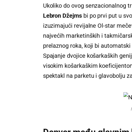
Ukoliko do ovog senzacionalnog t
Lebron Džejms
bi po prvi put u sv
izuzimajući revijalne Ol-star meče
najvećih marketinških i takmičarsk
prelaznog roka, koji bi automatski
Spajanje dvojice košarkaških geni
visokim košarkaškim koeficijentom 
spektakl na parketu i glavobolju z