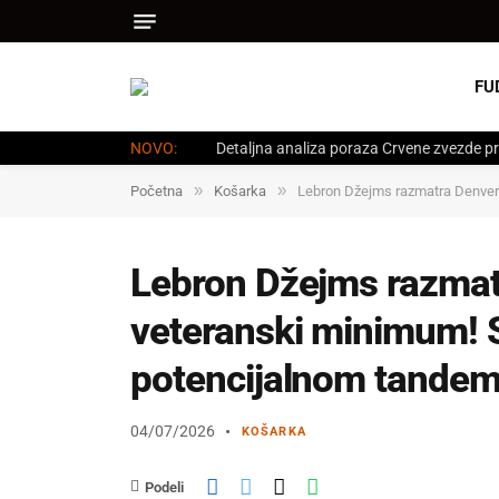
FU
NOVO:
Detaljna analiza poraza Crvene zvezde pr
»
»
Početna
Košarka
Lebron Džejms razmatra Denver
Lebron Džejms razmat
veteranski minimum! 
potencijalnom tande
04/07/2026
KOŠARKA
Podeli