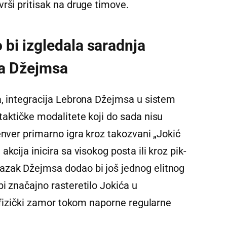
rši pritisak na druge timove.
bi izgledala saradnja
na Džejmsa
a, integracija Lebrona Džejmsa u sistem
taktičke modalitete koji do sada nisu
enver primarno igra kroz takozvani „Jokić
kcija inicira sa visokog posta ili kroz pik-
zak Džejmsa dodao bi još jednog elitnog
i značajno rasteretilo Jokića u
v fizički zamor tokom naporne regularne