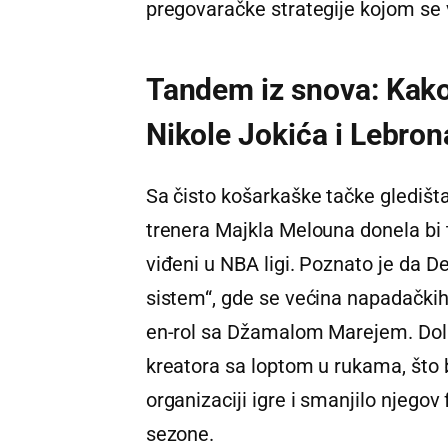
pregovaračke strategije kojom se v
Tandem iz snova: Kako 
Nikole Jokića i Lebro
Sa čisto košarkaške tačke gledišt
trenera Majkla Melouna donela bi 
viđeni u NBA ligi. Poznato je da D
sistem“, gde se većina napadačkih a
en-rol sa Džamalom Marejem. Dola
kreatora sa loptom u rukama, što b
organizaciji igre i smanjilo njego
sezone.