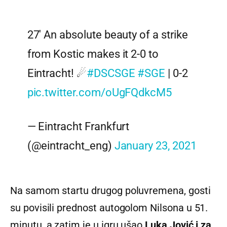
27' An absolute beauty of a strike
from Kostic makes it 2-0 to
Eintracht! ☄
#DSCSGE
#SGE
| 0-2
pic.twitter.com/oUgFQdkcM5
— Eintracht Frankfurt
(@eintracht_eng)
January 23, 2021
Na samom startu drugog poluvremena, gosti
su povisili prednost autogolom Nilsona u 51.
minutu, a zatim je u igru ušao
Luka Jović i za