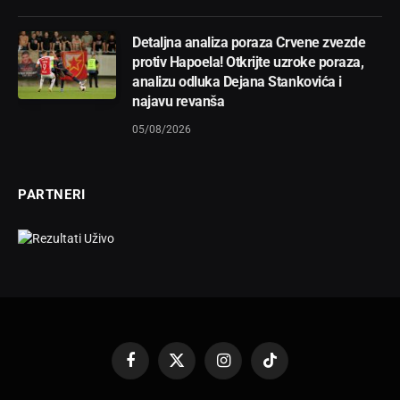
Detaljna analiza poraza Crvene zvezde
protiv Hapoela! Otkrijte uzroke poraza,
analizu odluka Dejana Stankovića i
najavu revanša
05/08/2026
PARTNERI
Facebook
X
Instagram
TikTok
(Twitter)