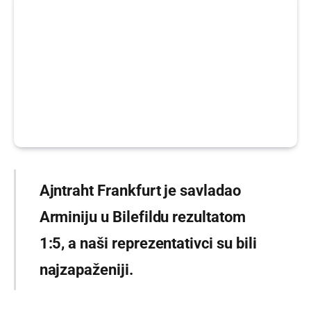
Ajntraht Frankfurt je savladao
Arminiju u Bilefildu rezultatom
1:5, a naši reprezentativci su bili
najzapaženiji.