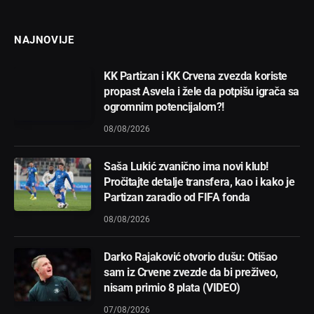
NAJNOVIJE
KK Partizan i KK Crvena zvezda koriste
propast Asvela i žele da potpišu igrača sa
ogromnim potencijalom?!
08/08/2026
Saša Lukić zvanično ima novi klub!
Pročitajte detalje transfera, kao i kako je
Partizan zaradio od FIFA fonda
08/08/2026
Darko Rajaković otvorio dušu: Otišao
sam iz Crvene zvezde da bi preživeo,
nisam primio 8 plata (VIDEO)
07/08/2026