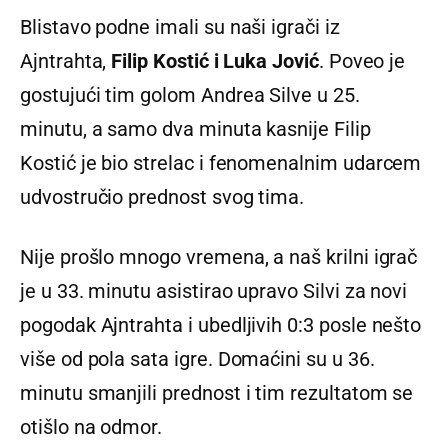
Blistavo podne imali su naši igrači iz
Ajntrahta,
Filip Kostić i Luka Jović
. Poveo je
gostujući tim golom Andrea Silve u 25.
minutu, a samo dva minuta kasnije Filip
Kostić je bio strelac i fenomenalnim udarcem
udvostručio prednost svog tima.
Nije prošlo mnogo vremena, a naš krilni igrač
je u 33. minutu asistirao upravo Silvi za novi
pogodak Ajntrahta i ubedljivih 0:3 posle nešto
više od pola sata igre. Domaćini su u 36.
minutu smanjili prednost i tim rezultatom se
otišlo na odmor.