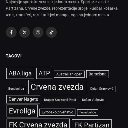
Najnovije sportske vesti na jednom mestu. Sportske vesti iz
Partizana, Crvene zvezde, reprezentacije Srbije. Fudbal, košarka,
tenis, transferi, rezultati i još mnogo toga na jednom mestu.
Facebook
X
Instagram
TikTok
(Twitter)
TAGOVI
ABA liga
ATP
Barselona
Australijan open
Crvena zvezda
Bundesliga
Dejan Stanković
Denver Nagets
Dragan Stojković Piksi
Dušan Vlahović
Evroliga
Evropsko prvenstvo
Fenerbahče
FK Crvena zvezda
FK Partizan