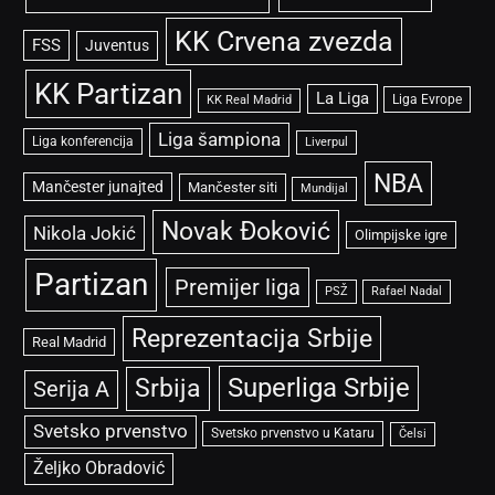
KK Crvena zvezda
FSS
Juventus
KK Partizan
La Liga
Liga Evrope
KK Real Madrid
Liga šampiona
Liga konferencija
Liverpul
NBA
Mančester junajted
Mančester siti
Mundijal
Novak Đoković
Nikola Jokić
Olimpijske igre
Partizan
Premijer liga
PSŽ
Rafael Nadal
Reprezentacija Srbije
Real Madrid
Superliga Srbije
Srbija
Serija A
Svetsko prvenstvo
Svetsko prvenstvo u Kataru
Čelsi
Željko Obradović