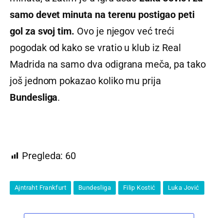
samo devet minuta na terenu postigao peti
gol za svoj tim.
Ovo je njegov već treći
pogodak od kako se vratio u klub iz Real
Madrida na samo dva odigrana meča, pa tako
još jednom pokazao koliko mu prija
Bundesliga
.
Pregleda:
60
Ajntraht Frankfurt
Bundesliga
Filip Kostić
Luka Jović