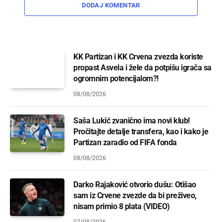
DODAJ KOMENTAR
KK Partizan i KK Crvena zvezda koriste
propast Asvela i žele da potpišu igrača sa
ogromnim potencijalom?!
08/08/2026
Saša Lukić zvanično ima novi klub!
Pročitajte detalje transfera, kao i kako je
Partizan zaradio od FIFA fonda
08/08/2026
Darko Rajaković otvorio dušu: Otišao
sam iz Crvene zvezde da bi preživeo,
nisam primio 8 plata (VIDEO)