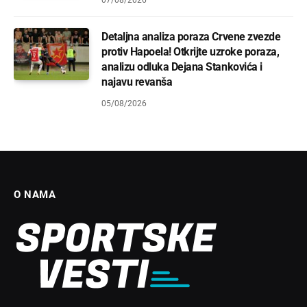
07/08/2026
Detaljna analiza poraza Crvene zvezde
protiv Hapoela! Otkrijte uzroke poraza,
analizu odluka Dejana Stankovića i
najavu revanša
05/08/2026
O NAMA