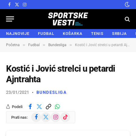
Facebook
X
Instagram
(Twitter)
NAJNOVIJE
FUDBAL
KOŠARKA
TENIS
SRBIJA
»
»
»
Početna
Fudbal
Bundesliga
Kostić i Jović strelci u petardi Ajntrahta
Kostić i Jović strelci u petardi
Ajntrahta
23/01/2021
BUNDESLIGA
Podeli
Facebook
X
Instagram
TikTok
Prati nas:
(Twitter)