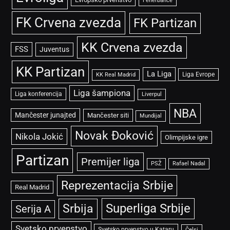
Fenerbahče
FK Crvena zvezda
FK Partizan
KK Crvena zvezda
FSS
Juventus
KK Partizan
La Liga
Liga Evrope
KK Real Madrid
Liga šampiona
Liga konferencija
Liverpul
NBA
Mančester junajted
Mančester siti
Mundijal
Novak Đoković
Nikola Jokić
Olimpijske igre
Partizan
Premijer liga
PSŽ
Rafael Nadal
Reprezentacija Srbije
Real Madrid
Superliga Srbije
Srbija
Serija A
Svetsko prvenstvo
Svetsko prvenstvo u Kataru
Čelsi