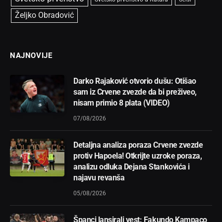
Željko Obradović
NAJNOVIJE
Darko Rajaković otvorio dušu: Otišao
sam iz Crvene zvezde da bi preživeo,
nisam primio 8 plata (VIDEO)
07/08/2026
Detaljna analiza poraza Crvene zvezde
protiv Hapoela! Otkrijte uzroke poraza,
analizu odluka Dejana Stankovića i
najavu revanša
05/08/2026
Španci lansirali vest: Fakundo Kampaco