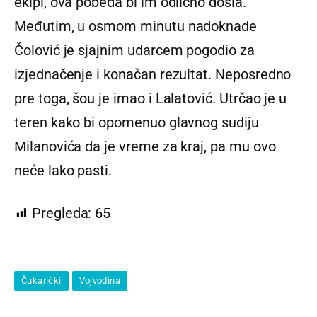
ekipi, ova pobeda bi im odlično došla.
Međutim, u osmom minutu nadoknade
Čolović je sjajnim udarcem pogodio za
izjednačenje i konačan rezultat. Neposredno
pre toga, šou je imao i Lalatović. Utrčao je u
teren kako bi opomenuo glavnog sudiju
Milanovića da je vreme za kraj, pa mu ovo
neće lako pasti.
Pregleda:
65
Čukarički
Vojvodina