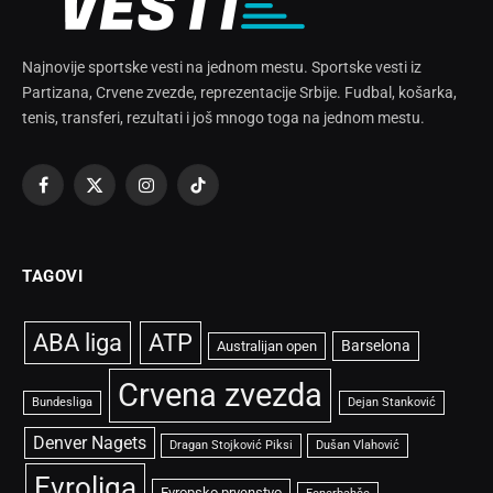
Najnovije sportske vesti na jednom mestu. Sportske vesti iz
Partizana, Crvene zvezde, reprezentacije Srbije. Fudbal, košarka,
tenis, transferi, rezultati i još mnogo toga na jednom mestu.
Facebook
X
Instagram
TikTok
(Twitter)
TAGOVI
ABA liga
ATP
Barselona
Australijan open
Crvena zvezda
Bundesliga
Dejan Stanković
Denver Nagets
Dragan Stojković Piksi
Dušan Vlahović
Evroliga
Evropsko prvenstvo