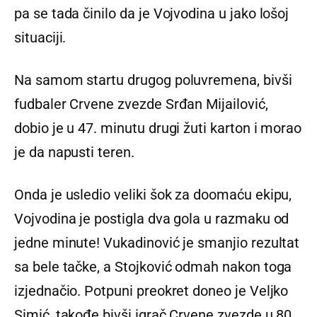
pa se tada činilo da je Vojvodina u jako lošoj
situaciji.
Na samom startu drugog poluvremena, bivši
fudbaler Crvene zvezde Srđan Mijailović,
dobio je u 47. minutu drugi žuti karton i morao
je da napusti teren.
Onda je usledio veliki šok za doomaću ekipu,
Vojvodina je postigla dva gola u razmaku od
jedne minute! Vukadinović je smanjio rezultat
sa bele tačke, a Stojković odmah nakon toga
izjednačio. Potpuni preokret doneo je Veljko
Simić, takođe bivši igrač Crvene zvezde u 80.