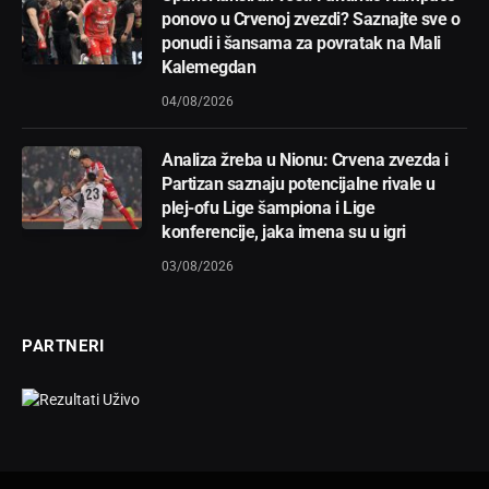
ponovo u Crvenoj zvezdi? Saznajte sve o
ponudi i šansama za povratak na Mali
Kalemegdan
04/08/2026
Analiza žreba u Nionu: Crvena zvezda i
Partizan saznaju potencijalne rivale u
plej-ofu Lige šampiona i Lige
konferencije, jaka imena su u igri
03/08/2026
PARTNERI