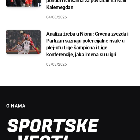
ponudi i šansama za povratak na Mali
Kalemegdan
04/08/2026
Analiza žreba u Nionu: Crvena zvezda i
Partizan saznaju potencijalne rivale u
plej-ofu Lige šampiona i Lige
konferencije, jaka imena su u igri
03/08/2026
O NAMA