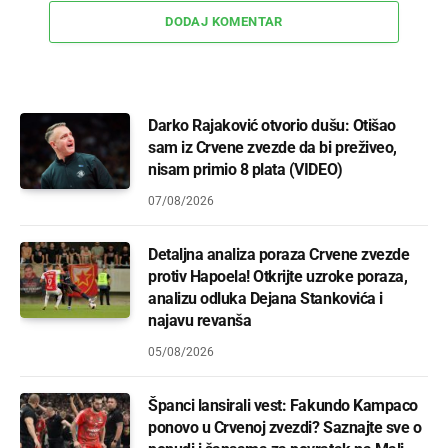
DODAJ KOMENTAR
Darko Rajaković otvorio dušu: Otišao
sam iz Crvene zvezde da bi preživeo,
nisam primio 8 plata (VIDEO)
07/08/2026
Detaljna analiza poraza Crvene zvezde
protiv Hapoela! Otkrijte uzroke poraza,
analizu odluka Dejana Stankovića i
najavu revanša
05/08/2026
Španci lansirali vest: Fakundo Kampaco
ponovo u Crvenoj zvezdi? Saznajte sve o