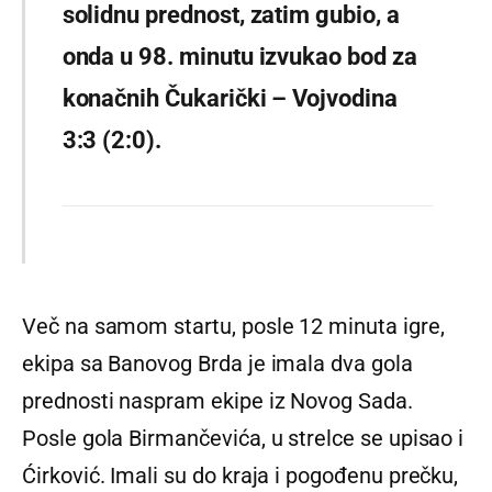
solidnu prednost, zatim gubio, a
onda u 98. minutu izvukao bod za
konačnih Čukarički – Vojvodina
3:3 (2:0).
Več na samom startu, posle 12 minuta igre,
ekipa sa Banovog Brda je imala dva gola
prednosti naspram ekipe iz Novog Sada.
Posle gola Birmančevića, u strelce se upisao i
Ćirković. Imali su do kraja i pogođenu prečku,