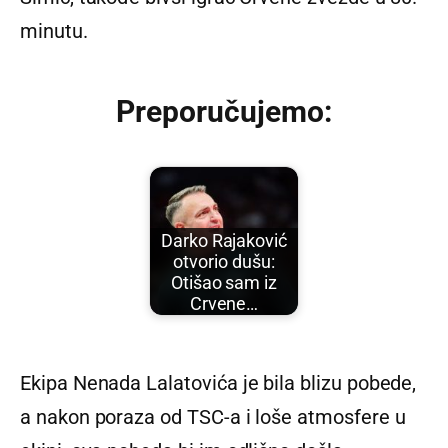
minutu.
Preporučujemo:
Darko Rajaković
otvorio dušu:
Otišao sam iz
Crvene…
Ekipa Nenada Lalatovića je bila blizu pobede,
a nakon poraza od TSC-a i loše atmosfere u