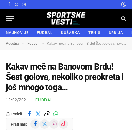
Facebook
X
Instagram
(Twitter)
NAJNOVIJE
FUDBAL
KOŠARKA
TENIS
SRBIJA
»
»
Početna
Fudbal
Kakav meč na Banovom Brdu! Šest golova, nekoliko preokreta i još mnogo toga…
Kakav meč na Banovom Brdu!
Šest golova, nekoliko preokreta i
još mnogo toga…
12/02/2021
FUDBAL
Podeli
Facebook
X
Instagram
TikTok
Prati nas:
(Twitter)