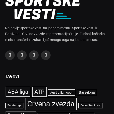
Najnovije sportske vesti na jednom mestu. Sportske vesti iz
Partizana, Crvene zvezde, reprezentacije Srbije. Fudbal, košarka,
tenis, transferi, rezultati i još mnogo toga na jednom mestu.
Facebook
X
Instagram
TikTok
(Twitter)
TAGOVI
ABA liga
ATP
Barselona
Australijan open
Crvena zvezda
Bundesliga
Dejan Stanković