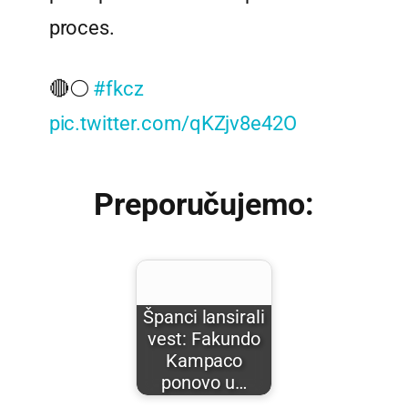
proces.
🔴⚪️
#fkcz
pic.twitter.com/qKZjv8e42O
Preporučujemo:
Španci lansirali
vest: Fakundo
Kampaco
ponovo u…