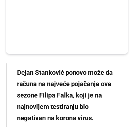
Dejan Stanković ponovo može da
računa na najveće pojačanje ove
sezone Filipa Falka, koji je na
najnovijem testiranju bio
negativan na korona virus.