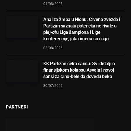
04/08/2026
Analiza žreba u Nionu: Crvena zvezda i
Partizan saznaju potencijalne rivale u
plej-ofu Lige šampiona i Lige
konferencije, jaka imena su u igri
03/08/2026
KK Partizan čeka šansu: Svi detalji o
finansijskom kolapsu Asvela i novoj
šansi za crno-bele da dovedu beka
30/07/2026
PARTNERI