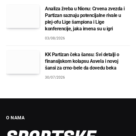
Analiza žreba u Nionu: Crvena zvezda i
Partizan saznaju potencijalne rivale u
plej-ofu Lige šampiona i Lige
konferencije, jaka imena su u igri
03/08/2026
KK Partizan čeka šansu: Svi detalji o
finansijskom kolapsu Asvela i novoj
šansi za crno-bele da dovedu beka
30/07/2026
O NAMA