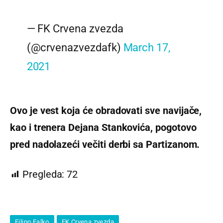
— FK Crvena zvezda
(@crvenazvezdafk)
March 17,
2021
Ovo je vest koja će obradovati sve navijače,
kao i trenera Dejana Stankovića, pogotovo
pred nadolazeći večiti derbi sa Partizanom.
Pregleda:
72
Filipo Falko
FK Crvena zvezda