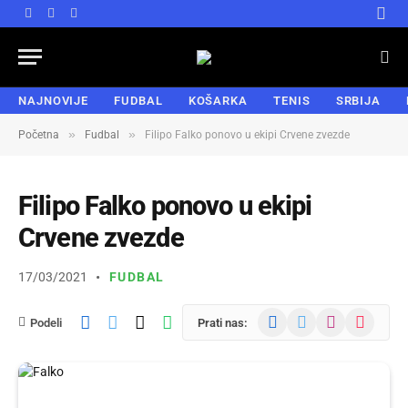
Facebook
X
Instagram
(Twitter)
NAJNOVIJE
FUDBAL
KOŠARKA
TENIS
SRBIJA
»
»
Početna
Fudbal
Filipo Falko ponovo u ekipi Crvene zvezde
Filipo Falko ponovo u ekipi
Crvene zvezde
17/03/2021
FUDBAL
Facebook
X
Instagram
TikTok
Podeli
Prati nas:
(Twitter)