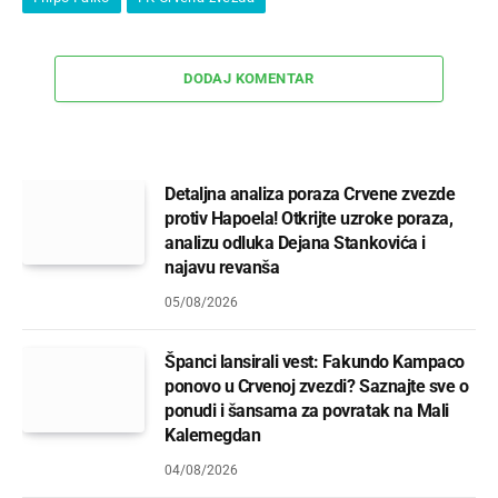
DODAJ KOMENTAR
Detaljna analiza poraza Crvene zvezde
protiv Hapoela! Otkrijte uzroke poraza,
analizu odluka Dejana Stankovića i
najavu revanša
05/08/2026
Španci lansirali vest: Fakundo Kampaco
ponovo u Crvenoj zvezdi? Saznajte sve o
ponudi i šansama za povratak na Mali
Kalemegdan
04/08/2026