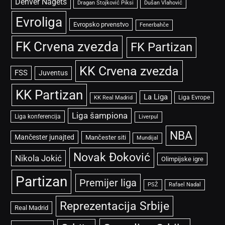
Denver Nagets
Dragan Stojković Piksi
Dušan Vlahović
Evroliga
Evropsko prvenstvo
Fenerbahče
FK Crvena zvezda
FK Partizan
KK Crvena zvezda
FSS
Juventus
KK Partizan
La Liga
Liga Evrope
KK Real Madrid
Liga šampiona
Liga konferencija
Liverpul
NBA
Mančester junajted
Mančester siti
Mundijal
Novak Đoković
Nikola Jokić
Olimpijske igre
Partizan
Premijer liga
PSŽ
Rafael Nadal
Reprezentacija Srbije
Real Madrid