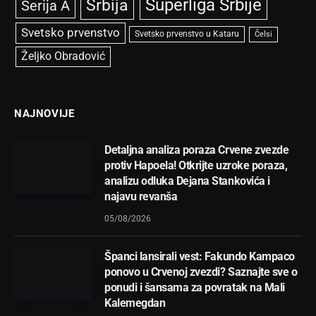
Superliga Srbije
Srbija
Serija A
Svetsko prvenstvo
Svetsko prvenstvo u Kataru
Čelsi
Željko Obradović
NAJNOVIJE
Detaljna analiza poraza Crvene zvezde
protiv Hapoela! Otkrijte uzroke poraza,
analizu odluka Dejana Stankovića i
najavu revanša
05/08/2026
Španci lansirali vest: Fakundo Kampaco
ponovo u Crvenoj zvezdi? Saznajte sve o
ponudi i šansama za povratak na Mali
Kalemegdan