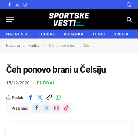
Facebook
X
Instagram
(Twitter)
NAJNOVIJE
FUDBAL
KOŠARKA
TENIS
SRBIJA
»
»
Početna
Fudbal
Čeh ponovo brani u Čelsiju
Čeh ponovo brani u Čelsiju
15/12/2020
FUDBAL
Podeli
Facebook
X
Instagram
TikTok
Prati nas:
(Twitter)