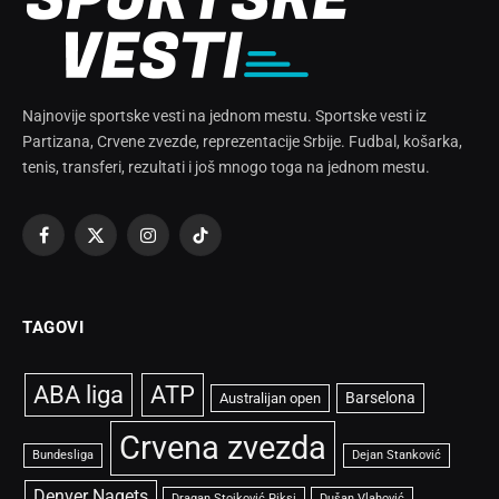
Najnovije sportske vesti na jednom mestu. Sportske vesti iz
Partizana, Crvene zvezde, reprezentacije Srbije. Fudbal, košarka,
tenis, transferi, rezultati i još mnogo toga na jednom mestu.
Facebook
X
Instagram
TikTok
(Twitter)
TAGOVI
ABA liga
ATP
Barselona
Australijan open
Crvena zvezda
Bundesliga
Dejan Stanković
Denver Nagets
Dragan Stojković Piksi
Dušan Vlahović