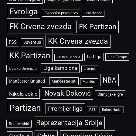
Evroliga
Evropsko prvenstvo
Fenerbahče
FK Crvena zvezda
FK Partizan
KK Crvena zvezda
FSS
Juventus
KK Partizan
La Liga
Liga Evrope
KK Real Madrid
Liga šampiona
Liga konferencija
Liverpul
NBA
Mančester junajted
Mančester siti
Mundijal
Novak Đoković
Nikola Jokić
Olimpijske igre
Partizan
Premijer liga
PSŽ
Rafael Nadal
Reprezentacija Srbije
Real Madrid