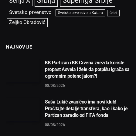
Superliga Srbije
Srbija
Serija A
Svetsko prvenstvo
Svetsko prvenstvo u Kataru
Čelsi
Željko Obradović
NAJNOVIJE
KK Partizan i KK Crvena zvezda koriste
propast Asvela i žele da potpišu igrača sa
ogromnim potencijalom?!
08/08/2026
Saša Lukić zvanično ima novi klub!
Pročitajte detalje transfera, kao i kako je
Partizan zaradio od FIFA fonda
08/08/2026