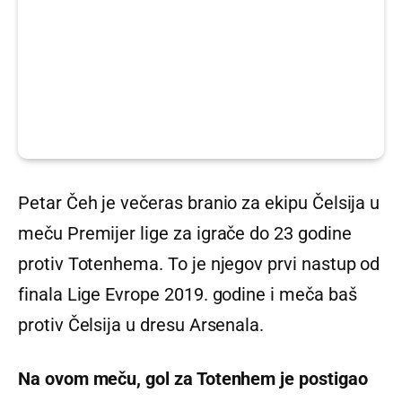
Petar Čeh je večeras branio za ekipu Čelsija u
meču Premijer lige za igrače do 23 godine
protiv Totenhema. To je njegov prvi nastup od
finala Lige Evrope 2019. godine i meča baš
protiv Čelsija u dresu Arsenala.
Na ovom meču, gol za Totenhem je postigao