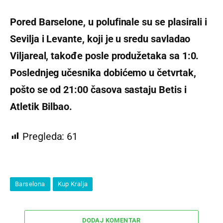
Pored Barselone, u polufinale su se plasirali i
Sevilja i Levante, koji je u sredu savladao
Viljareal, takođe posle produžetaka sa 1:0.
Poslednjeg učesnika dobićemo u četvrtak,
pošto se od 21:00 časova sastaju Betis i
Atletik Bilbao.
Pregleda:
61
Barselona
Kup Kralja
DODAJ KOMENTAR