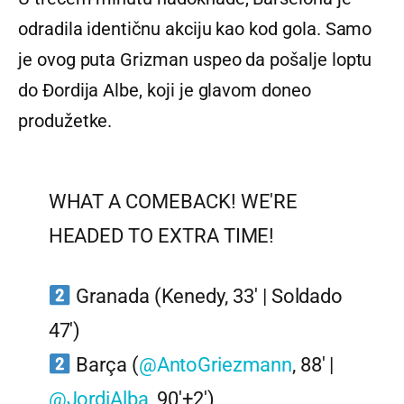
odradila identičnu akciju kao kod gola. Samo
je ovog puta Grizman uspeo da pošalje loptu
do Đordija Albe, koji je glavom doneo
produžetke.
WHAT A COMEBACK! WE'RE
HEADED TO EXTRA TIME!
Granada (Kenedy, 33' | Soldado
47')
Barça (
@AntoGriezmann
, 88' |
@JordiAlba
, 90'+2')