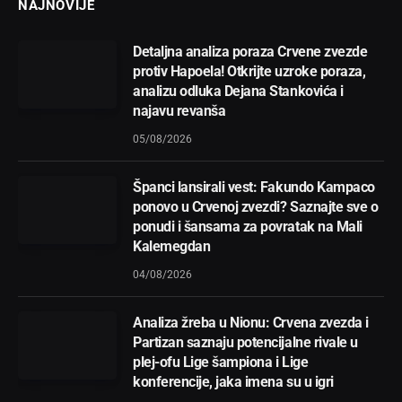
NAJNOVIJE
Detaljna analiza poraza Crvene zvezde
protiv Hapoela! Otkrijte uzroke poraza,
analizu odluka Dejana Stankovića i
najavu revanša
05/08/2026
Španci lansirali vest: Fakundo Kampaco
ponovo u Crvenoj zvezdi? Saznajte sve o
ponudi i šansama za povratak na Mali
Kalemegdan
04/08/2026
Analiza žreba u Nionu: Crvena zvezda i
Partizan saznaju potencijalne rivale u
plej-ofu Lige šampiona i Lige
konferencije, jaka imena su u igri