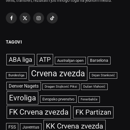
tenis, transferi, rezultati i još mnogo toga na jednom mestu.
Facebook
X
Instagram
TikTok
(Twitter)
TAGOVI
ABA liga
ATP
Barselona
Australijan open
Crvena zvezda
Bundesliga
Dejan Stanković
Denver Nagets
Dragan Stojković Piksi
Dušan Vlahović
Evroliga
Evropsko prvenstvo
Fenerbahče
FK Crvena zvezda
FK Partizan
KK Crvena zvezda
FSS
Juventus