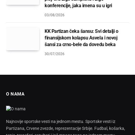
konferencije, jaka imena su u igri
03/08/2026
KK Partizan čeka šansu: Svi detalji o
finansijskom kolapsu Asvela i novoj
šansi za crno-bele da dovedu beka
30/07/2026
O NAMA
Najnovije sportske vesti na jednom mestu. Sportske vesti iz
Partizana, Crvene zvezde, reprezentacije Srbije. Fudbal, košarka,