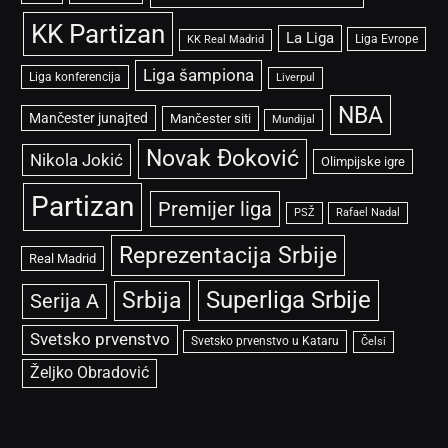
KK Partizan
La Liga
Liga Evrope
KK Real Madrid
Liga šampiona
Liga konferencija
Liverpul
NBA
Mančester junajted
Mančester siti
Mundijal
Novak Đoković
Nikola Jokić
Olimpijske igre
Partizan
Premijer liga
PSŽ
Rafael Nadal
Reprezentacija Srbije
Real Madrid
Superliga Srbije
Srbija
Serija A
Svetsko prvenstvo
Svetsko prvenstvo u Kataru
Čelsi
Željko Obradović