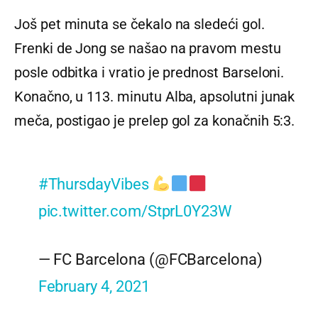
Još pet minuta se čekalo na sledeći gol.
Frenki de Jong se našao na pravom mestu
posle odbitka i vratio je prednost Barseloni.
Konačno, u 113. minutu Alba, apsolutni junak
meča, postigao je prelep gol za konačnih 5:3.
#ThursdayVibes
pic.twitter.com/StprL0Y23W
— FC Barcelona (@FCBarcelona)
February 4, 2021