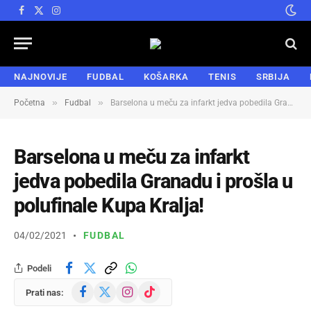
Facebook
X
Instagram
(Twitter)
NAJNOVIJE
FUDBAL
KOŠARKA
TENIS
SRBIJA
»
»
Početna
Fudbal
Barselona u meču za infarkt jedva pobedila Granadu i prošla u polufinale Kupa Kralja!
Barselona u meču za infarkt
jedva pobedila Granadu i prošla u
polufinale Kupa Kralja!
04/02/2021
FUDBAL
Podeli
Facebook
X
Instagram
TikTok
Prati nas:
(Twitter)