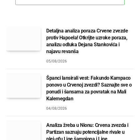
Detaljna analiza poraza Crvene zvezde
protiv Hapoela! Otkrijte uzroke poraza,
analizu odluka Dejana Stankovića i
najavu revanša
05/08/2026
Španci lansirali vest: Fakundo Kampaco
ponovo u Crvenoj zvezdi? Saznajte sve o
ponudi i šansama za povratak na Mali
Kalemegdan
04/08/2026
Analiza žreba u Nionu: Crvena zvezda i
Partizan saznaju potencijalne rivale u
plej-ofu Lige šampiona i Lige