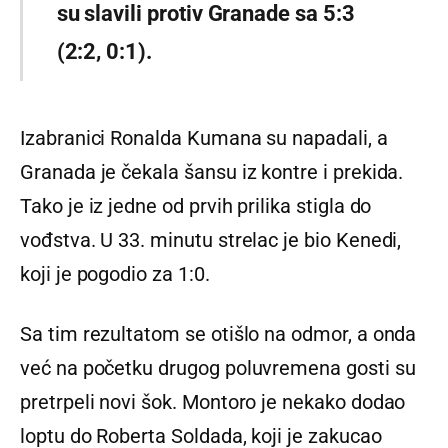
su slavili protiv Granade sa 5:3
(2:2, 0:1).
Izabranici Ronalda Kumana su napadali, a
Granada je čekala šansu iz kontre i prekida.
Tako je iz jedne od prvih prilika stigla do
vođstva. U 33. minutu strelac je bio Kenedi,
koji je pogodio za 1:0.
Sa tim rezultatom se otišlo na odmor, a onda
već na početku drugog poluvremena gosti su
pretrpeli novi šok. Montoro je nekako dodao
loptu do Roberta Soldada, koji je zakucao