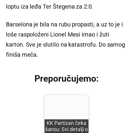
loptu iza leđa Ter Štegena za 2:0.
Barselona je bila na rubu propasti, a uz to je i
loše raspoloženi Lionel Mesi imao i žuti
karton. Sve je slutilo na katastrofu. Do samog
finiša meča.
Preporučujemo:
KK Partizan čeka
šansu: Svi detalji o