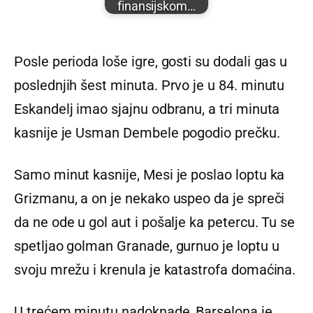
finansijskom…
Posle perioda loše igre, gosti su dodali gas u
poslednjih šest minuta. Prvo je u 84. minutu
Eskandelj imao sjajnu odbranu, a tri minuta
kasnije je Usman Dembele pogodio prečku.
Samo minut kasnije, Mesi je poslao loptu ka
Grizmanu, a on je nekako uspeo da je spreči
da ne ode u gol aut i pošalje ka petercu. Tu se
spetljao golman Granade, gurnuo je loptu u
svoju mrežu i krenula je katastrofa domaćina.
U trećem minutu nadoknade, Barselona je