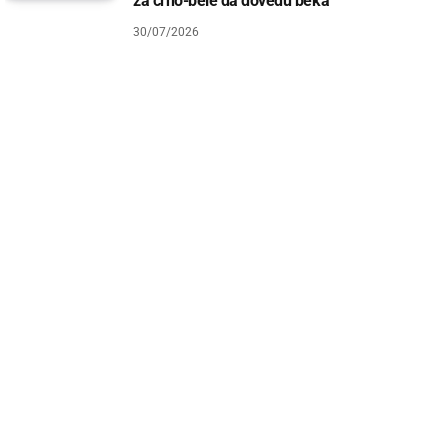
za crno-bele da dovedu beka
30/07/2026