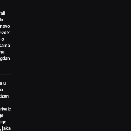
ali
do
novo
ezdi?
 o
nsama
 na
egdan
a u
na
tizan
rivale
ge
Lige
, jaka