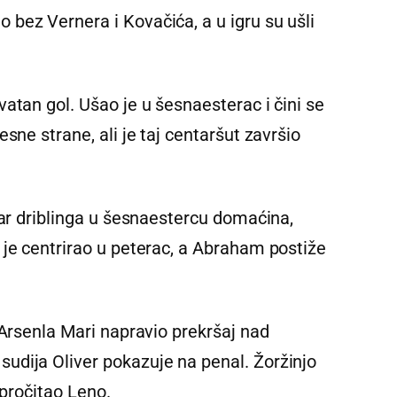
bez Vernera i Kovačića, a u igru su ušli
atan gol. Ušao je u šesnaesterac i čini se
sne strane, ali je taj centaršut završio
par driblinga u šesnaestercu domaćina,
 je centrirao u peterac, a Abraham postiže
 Arsenla Mari napravio prekršaj nad
dija Oliver pokazuje na penal. Žoržinjo
 pročitao Leno.