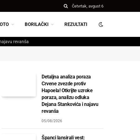
Četvrtak, avgust 6
OTO
BORILAČKI
REZULTATI
 najavu revanša
Detaljna analiza poraza
Crvene zvezde protiv
Hapoela! Otkrijte uzroke
poraza, analizu odluka
Dejana Stankovića i najavu
revanša
05/08/2026
Španci lansirali vest: