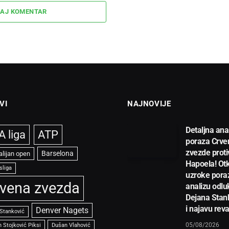
AJ KOMENTAR
VI
NAJNOVIJE
Detaljna ana
 liga
ATP
poraza Crve
zvezde proti
Barselona
alijan open
Hapoela! Otk
sliga
uzroke pora
vena zvezda
analizu odlu
Dejana Stan
i najavu rev
Denver Nagets
 Stanković
05/08/2026
 Stojković Piksi
Dušan Vlahović