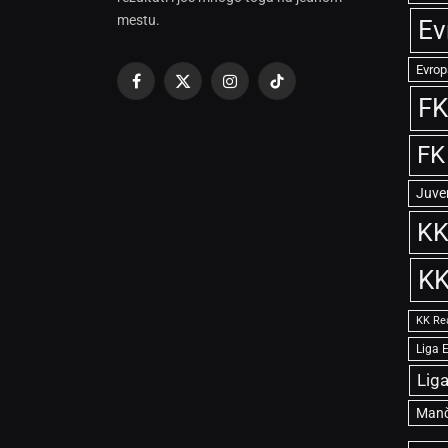
mestu.
Ev
Evrop
Facebook
X
Instagram
TikTok
FK
(Twitter)
FK
Juve
KK
KK
KK Re
Liga 
Lig
Manč