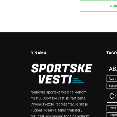
DOD
O NAMA
TAGO
ABA
Austr
Bunde
Najnovije sportske vesti na jednom
Cr
mestu. Sportske vesti iz Partizana,
Crvene zvezde, reprezentacije Srbije.
Dejan
Fudbal, košarka, tenis, transferi,
Dragan
rezultati i još mnogo toga na jednom