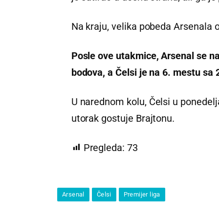
Na kraju, velika pobeda Arsenala od
Posle ove utakmice, Arsenal se na
bodova, a Čelsi je na 6. mestu sa
U narednom kolu, Čelsi u ponedelj
utorak gostuje Brajtonu.
Pregleda:
73
Arsenal
Čelsi
Premijer liga