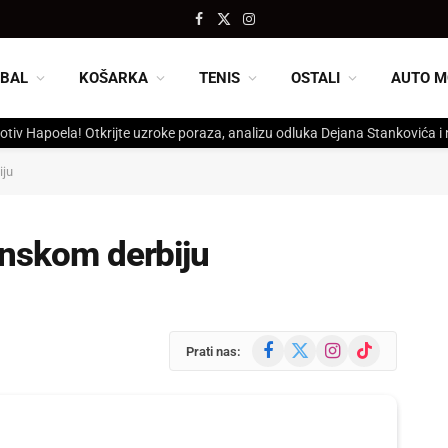
Facebook
X
Instagram
(Twitter)
BAL
KOŠARKA
TENIS
OSTALI
AUTO M
otiv Hapoela! Otkrijte uzroke poraza, analizu odluka Dejana Stankovića i
iju
onskom derbiju
Facebook
X
Instagram
TikTok
Prati nas:
(Twitter)