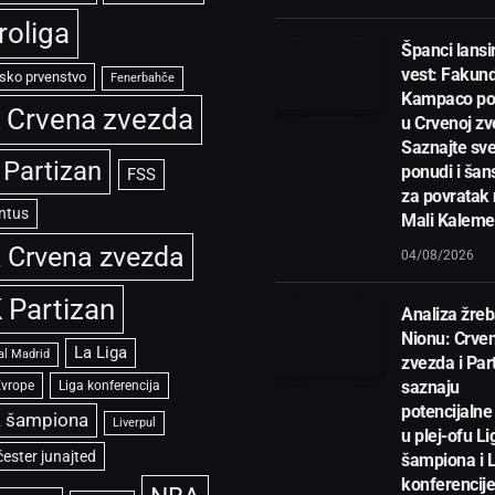
roliga
Španci lansir
vest: Fakun
sko prvenstvo
Fenerbahče
Kampaco po
 Crvena zvezda
u Crvenoj zv
Saznajte sve
 Partizan
ponudi i ša
FSS
za povratak
ntus
Mali Kalem
 Crvena zvezda
04/08/2026
 Partizan
Analiza žreb
Nionu: Crve
La Liga
al Madrid
zvezda i Par
saznaju
Evrope
Liga konferencija
potencijalne 
a šampiona
Liverpul
u plej-ofu Li
ester junajted
šampiona i 
konferencije