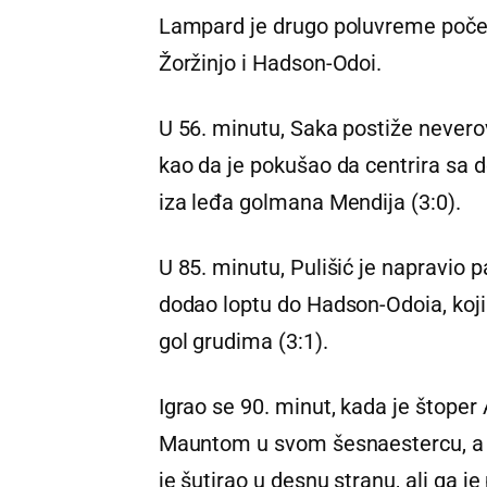
Lampard je drugo poluvreme počeo 
Žoržinjo i Hadson-Odoi.
U 56. minutu, Saka postiže neverov
kao da je pokušao da centrira sa de
iza leđa golmana Mendija (3:0).
U 85. minutu, Pulišić je napravio 
dodao loptu do Hadson-Odoia, koji
gol grudima (3:1).
Igrao se 90. minut, kada je štoper
Mauntom u svom šesnaestercu, a su
je šutirao u desnu stranu, ali ga je