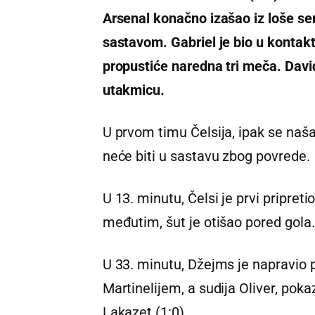
Arsenal konačno izašao iz loše ser
sastavom. Gabriel je bio u kontak
propustiće naredna tri meča. David 
utakmicu.
U prvom timu Čelsija, ipak se našao
neće biti u sastavu zbog povrede.
U 13. minutu, Čelsi je prvi pripre
međutim, šut je otišao pored gola.
U 33. minutu, Džejms je napravio
Martinelijem, a sudija Oliver, poka
Lakazet (1:0).