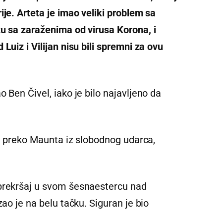
ije. Arteta je imao veliki problem sa
tu sa zaraženima od virusa Korona, i
Luiz i Vilijan nisu bili spremni za ovu
 Ben Čivel, iako je bilo najavljeno da
tio preko Maunta iz slobodnog udarca,
 prekršaj u svom šesnaestercu nad
zao je na belu tačku. Siguran je bio