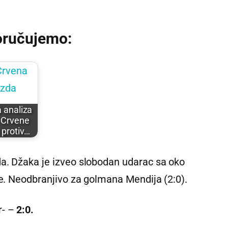
oručujemo:
a analiza
 Crvene
 protiv…
a. Džaka je izveo slobodan udarac sa oko
je. Neodbranjivo za golmana Mendija (2:0).
r- –
2:0.