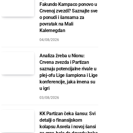
Fakundo Kampaco ponovo u
Crvenoj zvezdi? Saznajte sve
o ponudi i šansama za
povratak na Mali
Kalemegdan
04/08/2026
Analiza žreba u Nionu:
Crvena zvezda i Partizan
saznaju potencijalne rivale u
plej-ofu Lige šampiona i Lige
konferencije, jaka imena su
u igri
03/08/2026
KK Partizan čeka šansu: Svi
detalji o finansijskom
kolapsu Asvela i novoj šansi