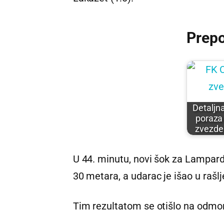
Prep
Detaljn
poraza
zvezde
U 44. minutu, novi šok za Lampard
30 metara, a udarac je išao u rašl
Tim rezultatom se otišlo na odmo