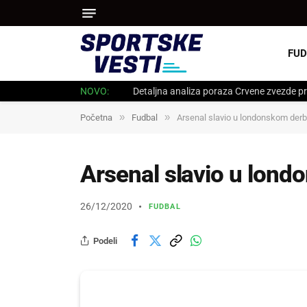
FUD
NOVO:
Detaljna analiza poraza Crvene zvezde pr
»
»
Početna
Fudbal
Arsenal slavio u londonskom derb
Arsenal slavio u lond
26/12/2020
FUDBAL
Podeli