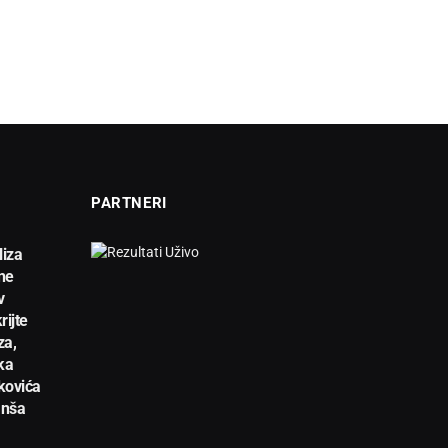
PARTNERI
liza
ne
v
rijte
za,
ka
kovića
anša