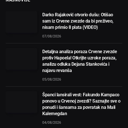
NAJNOVIJE
Darko Rajaković otvorio dušu: Otišao
sam iz Crvene zvezde da bi preživeo,
nisam primio 8 plata (VIDEO)
07/08/2026
Detaljna analiza poraza Crvene zvezde
protiv Hapoela! Otkrijte uzroke poraza,
analizu odluka Dejana Stankovića i
najavu revanša
05/08/2026
Španci lansirali vest: Fakundo Kampaco
ponovo u Crvenoj zvezdi? Saznajte sve o
ponudi i šansama za povratak na Mali
Kalemegdan
04/08/2026