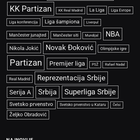
KK Partizan
La Liga
Liga Evrope
KK Real Madrid
Liga šampiona
Liga konferencija
Liverpul
NBA
Mančester junajted
Mančester siti
Mundijal
Novak Đoković
Nikola Jokić
Olimpijske igre
Partizan
Premijer liga
PSŽ
Rafael Nadal
Reprezentacija Srbije
Real Madrid
Superliga Srbije
Srbija
Serija A
Svetsko prvenstvo
Svetsko prvenstvo u Kataru
Čelsi
Željko Obradović