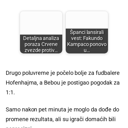
Španci lansirali
Detaljna analiza
vest: Fakundo
poraza Crvene
Kampaco ponovo
zvezde protiv…
u…
Drugo poluvreme je počelo bolje za fudbalere
Hofenhajma, a Bebou je postigao pogodak za
1:1.
Samo nakon pet minuta je moglo da dođe do
promene rezultata, ali su igrači domaćih bili