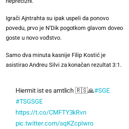
neprecizni.
Igrači Ajntrahta su ipak uspeli da ponovo
povedu, prvo je N’Dik pogotkom glavom doveo
goste u novo vođstvo.
Samo dva minuta kasnije Filip Kostić je
asistirao Andreu Silvi za konačan rezultat 3:1.
Hiermit ist es amtlich 🇷🇸🙏
#SGE
#TSGSGE
https://t.co/CMFTY3kRvn
pic.twitter.com/sqKZcpIwro