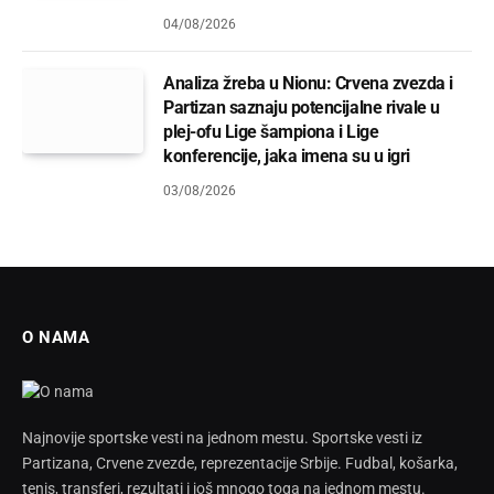
04/08/2026
Analiza žreba u Nionu: Crvena zvezda i
Partizan saznaju potencijalne rivale u
plej-ofu Lige šampiona i Lige
konferencije, jaka imena su u igri
03/08/2026
O NAMA
Najnovije sportske vesti na jednom mestu. Sportske vesti iz
Partizana, Crvene zvezde, reprezentacije Srbije. Fudbal, košarka,
tenis, transferi, rezultati i još mnogo toga na jednom mestu.