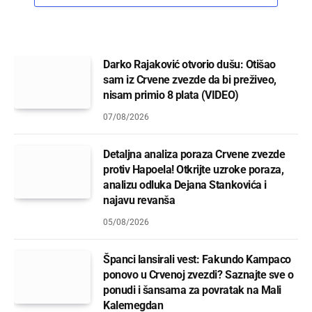
Darko Rajaković otvorio dušu: Otišao
sam iz Crvene zvezde da bi preživeo,
nisam primio 8 plata (VIDEO)
07/08/2026
Detaljna analiza poraza Crvene zvezde
protiv Hapoela! Otkrijte uzroke poraza,
analizu odluka Dejana Stankovića i
najavu revanša
05/08/2026
Španci lansirali vest: Fakundo Kampaco
ponovo u Crvenoj zvezdi? Saznajte sve o
ponudi i šansama za povratak na Mali
Kalemegdan