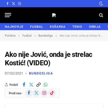
Facebook
X
Instagram
(Twitter)
NAJNOVIJE
FUDBAL
KOŠARKA
TENIS
SRBIJA
»
»
»
Početna
Fudbal
Bundesliga
Ako nije Jović, onda je strelac Kostić! (VIDEO)
Ako nije Jović, onda je strelac
Kostić! (VIDEO)
07/02/2021
BUNDESLIGA
Podeli
Facebook
X
Instagram
TikTok
Prati nas:
(Twitter)