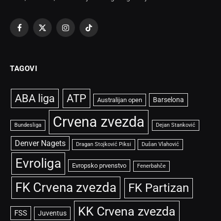
Facebook
X
Instagram
TikTok
(Twitter)
TAGOVI
ABA liga
ATP
Barselona
Australijan open
Crvena zvezda
Bundesliga
Dejan Stanković
Denver Nagets
Dragan Stojković Piksi
Dušan Vlahović
Evroliga
Evropsko prvenstvo
Fenerbahče
FK Crvena zvezda
FK Partizan
KK Crvena zvezda
FSS
Juventus