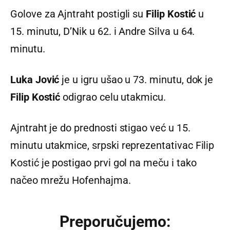
Golove za Ajntraht postigli su
Filip Kostić
u
15. minutu, D’Nik u 62. i Andre Silva u 64.
minutu.
Luka Jović
je u igru ušao u 73. minutu, dok je
Filip Kostić
odigrao celu utakmicu.
Ajntraht je do prednosti stigao već u 15.
minutu utakmice, srpski reprezentativac Filip
Kostić je postigao prvi gol na meču i tako
načeo mrežu Hofenhajma.
Preporučujemo: