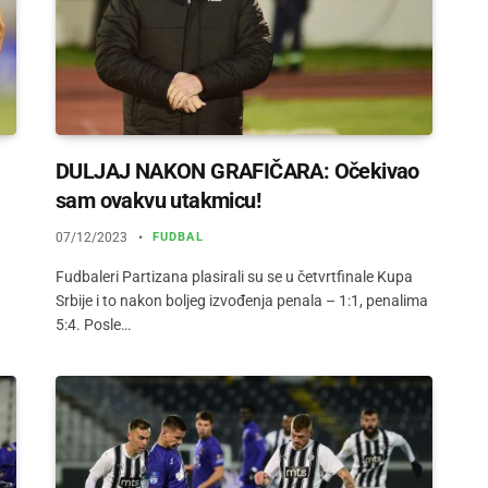
DULJAJ NAKON GRAFIČARA: Očekivao
sam ovakvu utakmicu!
07/12/2023
FUDBAL
Fudbaleri Partizana plasirali su se u četvrtfinale Kupa
Srbije i to nakon boljeg izvođenja penala – 1:1, penalima
5:4. Posle…