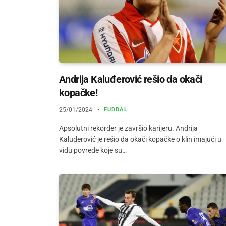
Andrija Kaluđerović rešio da okači
kopačke!
25/01/2024
FUDBAL
Apsolutni rekorder je završio karijeru. Andrija
Kaluđerović je rešio da okači kopačke o klin imajući u
vidu povrede koje su…