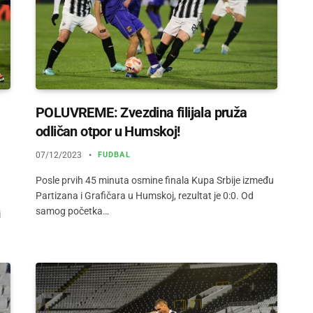
POLUVREME: Zvezdina filijala pruža
odličan otpor u Humskoj!
07/12/2023
FUDBAL
Posle prvih 45 minuta osmine finala Kupa Srbije između
Partizana i Grafičara u Humskoj, rezultat je 0:0. Od
samog početka…
i