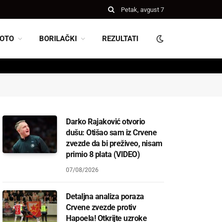
Petak, avgust 7
OTO
BORILAČKI
REZULTATI
Darko Rajaković otvorio
dušu: Otišao sam iz Crvene
zvezde da bi preživeo, nisam
primio 8 plata (VIDEO)
07/08/2026
Detaljna analiza poraza
Crvene zvezde protiv
Hapoela! Otkrijte uzroke