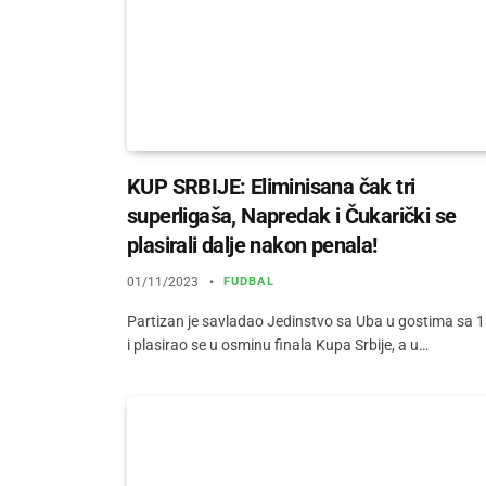
KUP SRBIJE: Eliminisana čak tri
superligaša, Napredak i Čukarički se
plasirali dalje nakon penala!
01/11/2023
FUDBAL
Partizan je savladao Jedinstvo sa Uba u gostima sa 1
i plasirao se u osminu finala Kupa Srbije, a u…