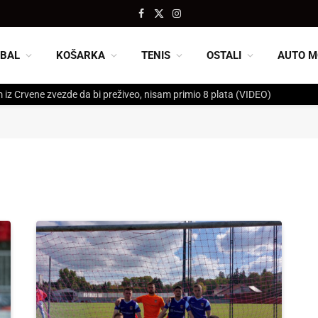
Facebook
X
Instagram
(Twitter)
BAL
KOŠARKA
TENIS
OSTALI
AUTO M
 iz Crvene zvezde da bi preživeo, nisam primio 8 plata (VIDEO)