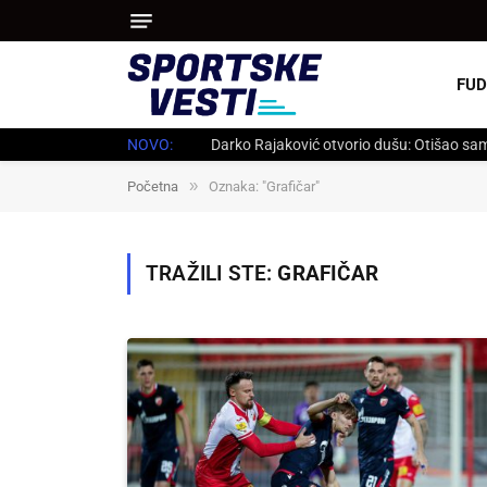
FUD
NOVO:
Darko Rajaković otvorio dušu: Otišao sam
»
Početna
Oznaka: "Grafičar"
TRAŽILI STE:
GRAFIČAR