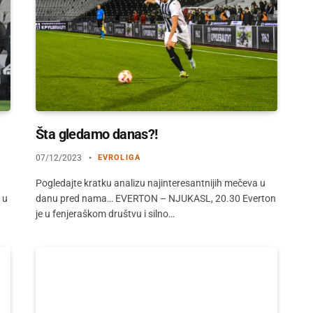
Šta gledamo danas?!
07/12/2023
EVROLIGA
Pogledajte kratku analizu najinteresantnijih mečeva u
 u
danu pred nama… EVERTON – NJUKASL, 20.30 Everton
je u fenjeraškom društvu i silno…