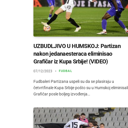
UZBUDLJIVO U HUMSKOJ: Partizan
nakon jedanaesteraca eliminisao
Grafičar iz Kupa Srbije! (VIDEO)
07/12/2023
FUDBAL
Fudbaleri Partizana uspeli su da se plasiraju u
četvrtfinale Kupa Srbije pošto su u Humskoj eliminisal
Grafičar posle boljeg izvođenja…