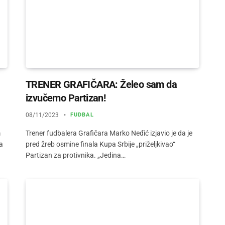
TRENER GRAFIČARA: Želeo sam da
izvučemo Partizan!
08/11/2023
FUDBAL
m
Trener fudbalera Grafičara Marko Neđić izjavio je da je
a
pred žreb osmine finala Kupa Srbije „priželjkivao“
Partizan za protivnika. „Jedina…