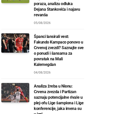
poraza, analizu odluka
Dejana Stankovića i najavu
revanša
05/08/2026
Španci lansirali vest:
Fakundo Kampaco ponovo u
Crvenoj zvezdi? Saznajte sve
o ponudi i šansama za
povratak na Mali
Kalemegdan
04/08/2026
Analiza žreba u Nionu:
Crvena zvezda i Partizan
saznaju potencijalne rivale u
plej-ofu Lige šampiona i Lige
konferencije, jaka imena su