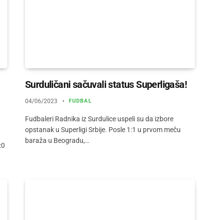
Surduličani sačuvali status Superligaša!
04/06/2023
FUDBAL
Fudbaleri Radnika iz Surdulice uspeli su da izbore
opstanak u Superligi Srbije. Posle 1:1 u prvom meču
baraža u Beogradu,…
:0