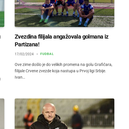
u
Zvezdina filijala angažovala golmana iz
Partizana!
17/02/2024
FUDBAL
Ove zime došlo je do velikih promena na golu Grafičara,
filijale Crvene zvezde koja nastupa u Prvoj ligi Srbije.
Ivan…
g