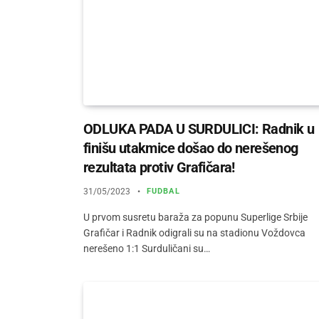
ODLUKA PADA U SURDULICI: Radnik u
finišu utakmice došao do nerešenog
rezultata protiv Grafičara!
31/05/2023
FUDBAL
U prvom susretu baraža za popunu Superlige Srbije
Grafičar i Radnik odigrali su na stadionu Voždovca
nerešeno 1:1 Surduličani su…