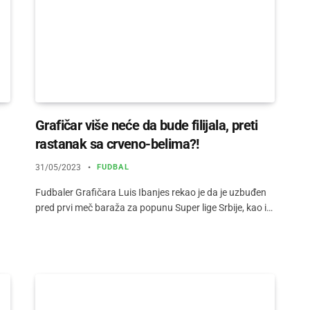
Grafičar više neće da bude filijala, preti
rastanak sa crveno-belima?!
31/05/2023
FUDBAL
Fudbaler Grafičara Luis Ibanjes rekao je da je uzbuđen
pred prvi meč baraža za popunu Super lige Srbije, kao i…