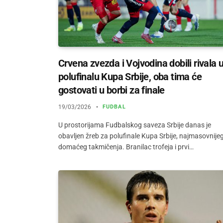
Crvena zvezda i Vojvodina dobili rivala 
polufinalu Kupa Srbije, oba tima će
gostovati u borbi za finale
19/03/2026
FUDBAL
U prostorijama Fudbalskog saveza Srbije danas je
obavljen žreb za polufinale Kupa Srbije, najmasovnije
domaćeg takmičenja. Branilac trofeja i prvi…