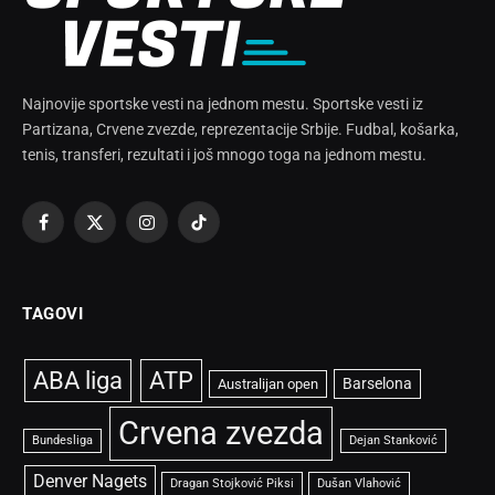
Najnovije sportske vesti na jednom mestu. Sportske vesti iz
Partizana, Crvene zvezde, reprezentacije Srbije. Fudbal, košarka,
tenis, transferi, rezultati i još mnogo toga na jednom mestu.
Facebook
X
Instagram
TikTok
(Twitter)
TAGOVI
ABA liga
ATP
Barselona
Australijan open
Crvena zvezda
Bundesliga
Dejan Stanković
Denver Nagets
Dragan Stojković Piksi
Dušan Vlahović