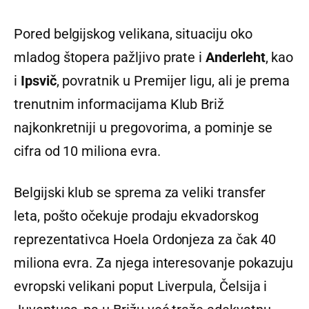
Pored belgijskog velikana, situaciju oko
mladog štopera pažljivo prate i
Anderleht
, kao
i
Ipsvič
, povratnik u Premijer ligu, ali je prema
trenutnim informacijama Klub Briž
najkonkretniji u pregovorima, a pominje se
cifra od 10 miliona evra.
Belgijski klub se sprema za veliki transfer
leta, pošto očekuje prodaju ekvadorskog
reprezentativca Hoela Ordonjeza za čak 40
miliona evra. Za njega interesovanje pokazuju
evropski velikani poput Liverpula, Čelsija i