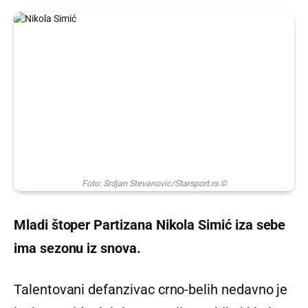
Foto: Srdjan Stevanovic/Starsport.rs ©
Mladi štoper Partizana Nikola Simić iza sebe
ima sezonu iz snova.
Talentovani defanzivac crno-belih nedavno je