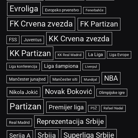
Evroliga
Evropsko prvenstvo
Fenerbahče
FK Crvena zvezda
FK Partizan
KK Crvena zvezda
FSS
Juventus
KK Partizan
La Liga
Liga Evrope
KK Real Madrid
Liga šampiona
Liga konferencija
Liverpul
NBA
Mančester junajted
Mančester siti
Mundijal
Novak Đoković
Nikola Jokić
Olimpijske igre
Partizan
Premijer liga
PSŽ
Rafael Nadal
Reprezentacija Srbije
Real Madrid
Superliga Srbije
Srbija
Serija A