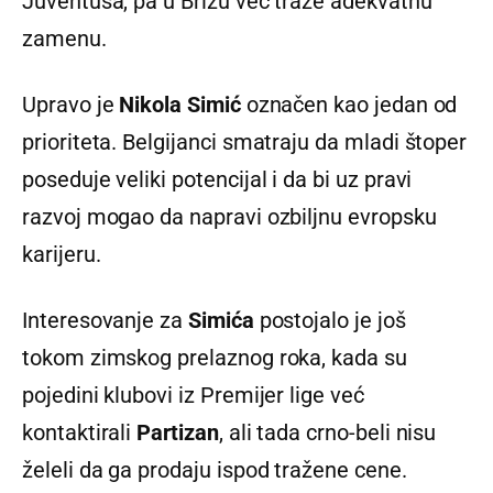
Juventusa, pa u Brižu već traže adekvatnu
zamenu.
Upravo je
Nikola Simić
označen kao jedan od
prioriteta. Belgijanci smatraju da mladi štoper
poseduje veliki potencijal i da bi uz pravi
razvoj mogao da napravi ozbiljnu evropsku
karijeru.
Interesovanje za
Simića
postojalo je još
tokom zimskog prelaznog roka, kada su
pojedini klubovi iz Premijer lige već
kontaktirali
Partizan
, ali tada crno-beli nisu
želeli da ga prodaju ispod tražene cene.