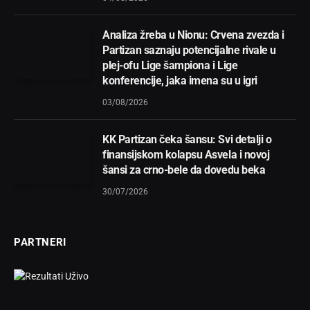
Analiza žreba u Nionu: Crvena zvezda i
Partizan saznaju potencijalne rivale u
plej-ofu Lige šampiona i Lige
konferencije, jaka imena su u igri
03/08/2026
KK Partizan čeka šansu: Svi detalji o
finansijskom kolapsu Asvela i novoj
šansi za crno-bele da dovedu beka
30/07/2026
PARTNERI