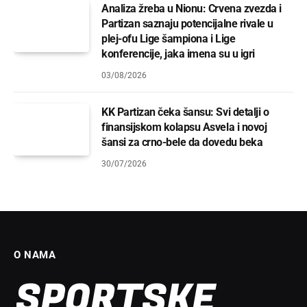
Analiza žreba u Nionu: Crvena zvezda i
Partizan saznaju potencijalne rivale u
plej-ofu Lige šampiona i Lige
konferencije, jaka imena su u igri
03/08/2026
KK Partizan čeka šansu: Svi detalji o
finansijskom kolapsu Asvela i novoj
šansi za crno-bele da dovedu beka
30/07/2026
O NAMA