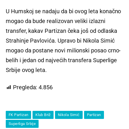
U Humskoj se nadaju da bi ovog leta konačno
mogao da bude realizovan veliki izlazni
transfer, kakav Partizan čeka još od odlaska
Strahinje Pavlovića. Upravo bi Nikola Simić
mogao da postane novi milionski posao crno-
belih i jedan od najvećih transfera Superlige
Srbije ovog leta.
Pregleda:
4.856
FK Partizan
Klub Briž
Nikola Simić
Partizan
Superliga Srbije