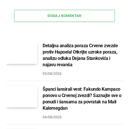
DODAJ KOMENTAR
Detaljna analiza poraza Crvene zvezde
protiv Hapoela! Otkrijte uzroke poraza,
analizu odluka Dejana Stankovića i
najavu revanša
05/08/2026
Španci lansirali vest: Fakundo Kampaco
ponovo u Crvenoj zvezdi? Saznajte sve o
ponudi i šansama za povratak na Mali
Kalemegdan
04/08/2026