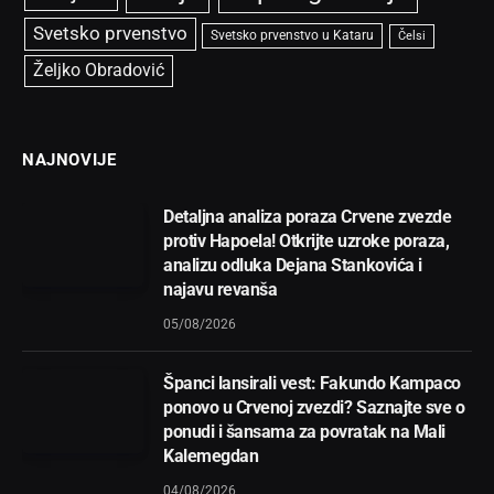
Svetsko prvenstvo
Svetsko prvenstvo u Kataru
Čelsi
Željko Obradović
NAJNOVIJE
Detaljna analiza poraza Crvene zvezde
protiv Hapoela! Otkrijte uzroke poraza,
analizu odluka Dejana Stankovića i
najavu revanša
05/08/2026
Španci lansirali vest: Fakundo Kampaco
ponovo u Crvenoj zvezdi? Saznajte sve o
ponudi i šansama za povratak na Mali
Kalemegdan
04/08/2026