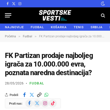
Facebook
X
Instagram
(Twitter)
NAJNOVIJE
FUDBAL
KOŠARKA
TENIS
SRBIJA
»
»
Početna
Fudbal
FK Partizan prodaje najboljeg igrača za 10.000.000 evra, poznata naredna destinacija?
FK Partizan prodaje najboljeg
igrača za 10.000.000 evra,
poznata naredna destinacija?
28/05/2026
FUDBAL
Podeli
Facebook
X
Instagram
TikTok
Prati nas:
(Twitter)