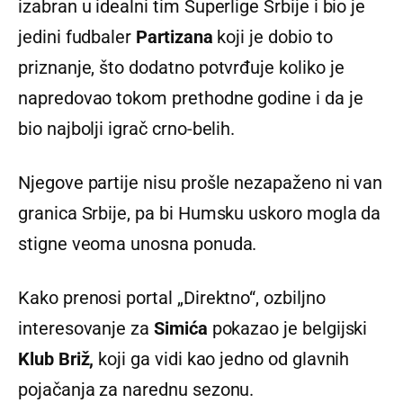
izabran u idealni tim Superlige Srbije i bio je
jedini fudbaler
Partizana
koji je dobio to
priznanje, što dodatno potvrđuje koliko je
napredovao tokom prethodne godine i da je
bio najbolji igrač crno-belih.
Njegove partije nisu prošle nezapaženo ni van
granica Srbije, pa bi Humsku uskoro mogla da
stigne veoma unosna ponuda.
Kako prenosi portal „Direktno“, ozbiljno
interesovanje za
Simića
pokazao je belgijski
Klub Briž,
koji ga vidi kao jedno od glavnih
pojačanja za narednu sezonu.