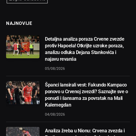
NAJNOVIJE
Detaljna analiza poraza Crvene zvezde
protiv Hapoela! Otkrijte uzroke poraza,
analizu odluka Dejana Stankovića i
najavu revanša
05/08/2026
Španci lansirali vest: Fakundo Kampaco
ponovo u Crvenoj zvezdi? Saznajte sve o
ponudi i šansama za povratak na Mali
Kalemegdan
04/08/2026
Analiza žreba u Nionu: Crvena zvezda i