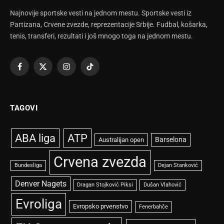
Najnovije sportske vesti na jednom mestu. Sportske vesti iz
Partizana, Crvene zvezde, reprezentacije Srbije. Fudbal, košarka,
tenis, transferi, rezultati i još mnogo toga na jednom mestu.
Facebook
X
Instagram
TikTok
(Twitter)
TAGOVI
ABA liga
ATP
Barselona
Australijan open
Crvena zvezda
Bundesliga
Dejan Stanković
Denver Nagets
Dragan Stojković Piksi
Dušan Vlahović
Evroliga
Evropsko prvenstvo
Fenerbahče