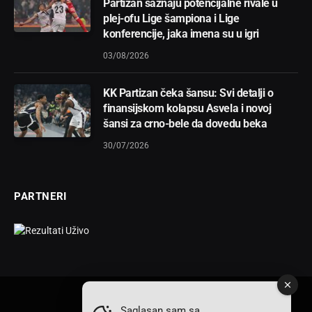
Partizan saznaju potencijalne rivale u
plej-ofu Lige šampiona i Lige
konferencije, jaka imena su u igri
03/08/2026
KK Partizan čeka šansu: Svi detalji o
finansijskom kolapsu Asvela i novoj
šansi za crno-bele da dovedu beka
30/07/2026
PARTNERI
Saglasan sam sa