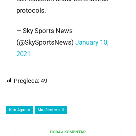
protocols.
— Sky Sports News
(@SkySportsNews)
January 10,
2021
Pregleda:
49
Kun Aguero
Mančester siti
DODAJ KOMENTAR