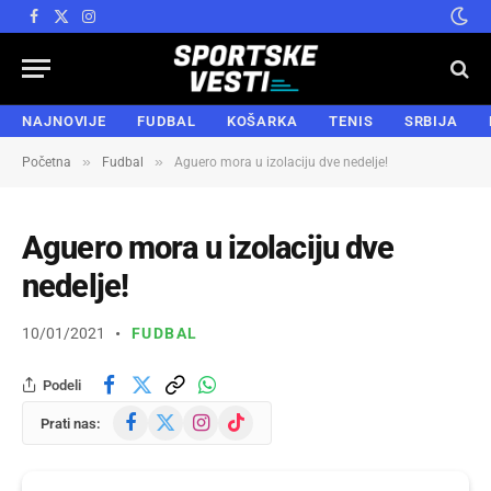
Facebook
X
Instagram
(Twitter)
NAJNOVIJE
FUDBAL
KOŠARKA
TENIS
SRBIJA
»
»
Početna
Fudbal
Aguero mora u izolaciju dve nedelje!
Aguero mora u izolaciju dve
nedelje!
10/01/2021
FUDBAL
Podeli
Facebook
X
Instagram
TikTok
Prati nas:
(Twitter)