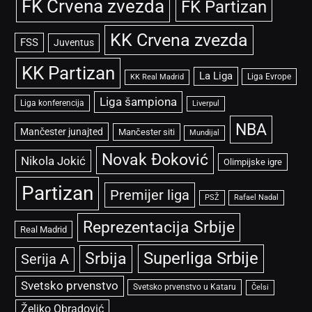
FK Crvena zvezda
FK Partizan
KK Crvena zvezda
FSS
Juventus
KK Partizan
La Liga
Liga Evrope
KK Real Madrid
Liga šampiona
Liga konferencija
Liverpul
NBA
Mančester junajted
Mančester siti
Mundijal
Novak Đoković
Nikola Jokić
Olimpijske igre
Partizan
Premijer liga
PSŽ
Rafael Nadal
Reprezentacija Srbije
Real Madrid
Superliga Srbije
Srbija
Serija A
Svetsko prvenstvo
Svetsko prvenstvo u Kataru
Čelsi
Željko Obradović