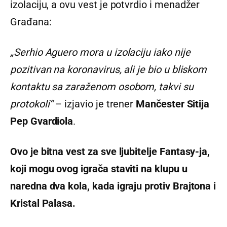
izolaciju, a ovu vest je potvrdio i menadžer
Građana:
„Serhio Aguero mora u izolaciju iako nije
pozitivan na koronavirus, ali je bio u bliskom
kontaktu sa zaraženom osobom, takvi su
protokoli“
– izjavio je trener
Mančester Sitija
Pep Gvardiola
.
Ovo je bitna vest za sve ljubitelje Fantasy-ja,
koji mogu ovog igrača staviti na klupu u
naredna dva kola, kada igraju protiv Brajtona i
Kristal Palasa.