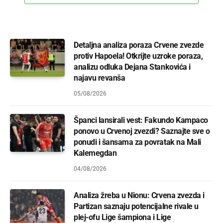
Detaljna analiza poraza Crvene zvezde
protiv Hapoela! Otkrijte uzroke poraza,
analizu odluka Dejana Stankovića i
najavu revanša
05/08/2026
Španci lansirali vest: Fakundo Kampaco
ponovo u Crvenoj zvezdi? Saznajte sve o
ponudi i šansama za povratak na Mali
Kalemegdan
04/08/2026
Analiza žreba u Nionu: Crvena zvezda i
Partizan saznaju potencijalne rivale u
plej-ofu Lige šampiona i Lige