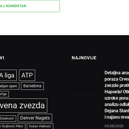
AJ KOMENTAR
VI
NAJNOVIJE
Detaljna ana
 liga
ATP
poraza Crve
zvezde proti
Barselona
alijan open
Hapoela! Otk
sliga
uzroke pora
vena zvezda
analizu odlu
Dejana Stan
i najavu rev
Denver Nagets
 Stanković
05/08/2026
 Stojković Piksi
Dušan Vlahović