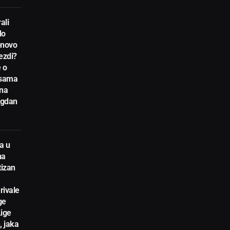
ali
do
novo
ezdi?
 o
nsama
 na
egdan
a u
na
tizan
rivale
ge
Lige
, jaka