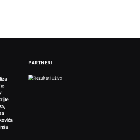
PARTNERI
liza
ne
v
rijte
za,
ka
kovića
anša