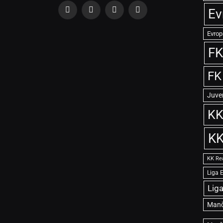
Ev
Facebook
X
Instagram
TikTok
(Twitter)
Evrop
FK
FK
Juve
KK
KK
KK Re
Liga 
Lig
Manč