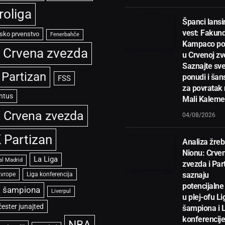
roliga
Španci lansir
vest: Fakun
sko prvenstvo
Fenerbahče
Kampaco po
 Crvena zvezda
u Crvenoj zv
Saznajte sve
 Partizan
ponudi i ša
FSS
za povratak
ntus
Mali Kalem
 Crvena zvezda
04/08/2026
 Partizan
Analiza žreb
Nionu: Crve
La Liga
al Madrid
zvezda i Par
saznaju
Evrope
Liga konferencija
potencijalne 
a šampiona
Liverpul
u plej-ofu Li
ester junajted
šampiona i 
konferencije
NBA