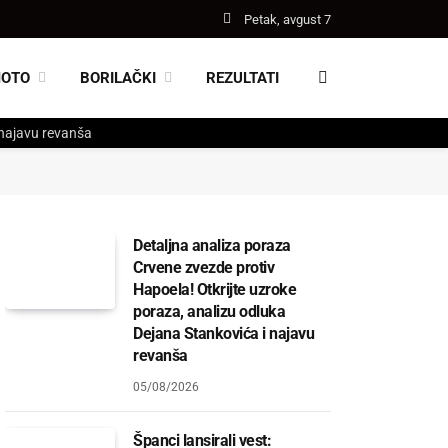
Petak, avgust 7
MOTO
BORILAČKI
REZULTATI
 najavu revanša
Detaljna analiza poraza
Crvene zvezde protiv
Hapoela! Otkrijte uzroke
poraza, analizu odluka
Dejana Stankovića i najavu
revanša
05/08/2026
Španci lansirali vest: