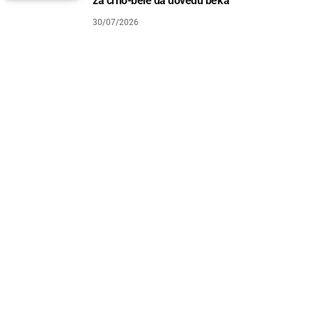
za crno-bele da dovedu beka
30/07/2026