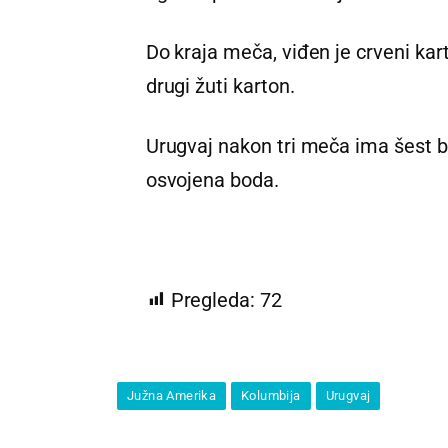
Do kraja meča, viđen je crveni kart
drugi žuti karton.
Urugvaj nakon tri meča ima šest b
osvojena boda.
Pregleda:
72
Južna Amerika
Kolumbija
Urugvaj