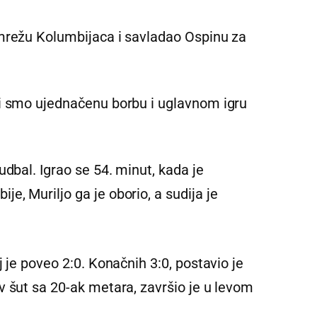
 mrežu Kolumbijaca i savladao Ospinu za
li smo ujednačenu borbu i uglavnom igru
udbal. Igrao se 54. minut, kada je
, Muriljo ga je oborio, a sudija je
 je poveo 2:0. Konačnih 3:0, postavio je
v šut sa 20-ak metara, završio je u levom