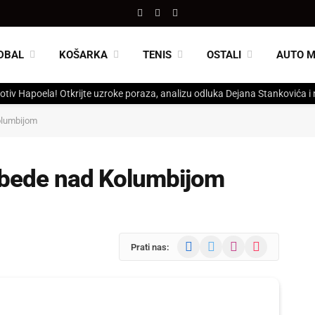
Facebook
X
Instagram
(Twitter)
DBAL
KOŠARKA
TENIS
OSTALI
AUTO 
otiv Hapoela! Otkrijte uzroke poraza, analizu odluka Dejana Stankovića i
olumbijom
pobede nad Kolumbijom
Facebook
X
Instagram
TikTok
Prati nas:
(Twitter)