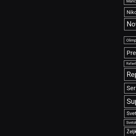
Manče
Niko
No
Olimp
Pre
Rafae
Re
Ser
Su
Sve
Svets
Želj