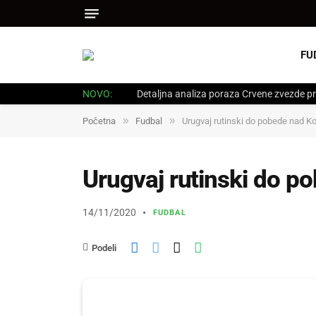
FU
NOVO:
Detaljna analiza poraza Crvene zvezde pr
»
»
Početna
Fudbal
Urugvaj rutinski do pobede nad K
Urugvaj rutinski do 
14/11/2020
FUDBAL
Podeli