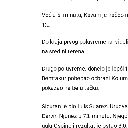
Već u 5. minutu, Kavani je načeo
1:0.
Do kraja prvog poluvremena, vide
na sredini terena.
Drugo poluvreme, donelo je lepši f
Bemtakur pobegao odbrani Kolumbije
pokazao na belu tačku.
Siguran je bio Luis Suarez. Urugvaj
Darvin Njunez u 73. minutu. Njego
uglu Ospine i rezultat je ostao 3:0.