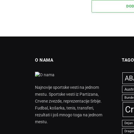
DOD
O NAMA
TAGO
ABA
Najnovije sportske vesti na jednom
Austr
mestu. Sportske vesti iz Partizana,
Bunde
Crvene zvezde, reprezentacije Srbije.
Cr
Fudbal, košarka, tenis, transferi,
rezultati i još mnogo toga na jednom
mestu.
Dejan
Dragan