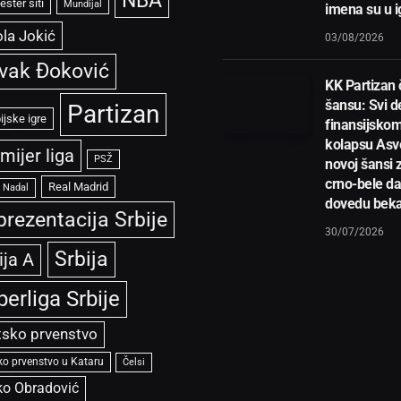
ster siti
Mundijal
imena su u i
la Jokić
03/08/2026
vak Đoković
KK Partizan
šansu: Svi de
Partizan
ijske igre
finansijsko
kolapsu Asve
mijer liga
PSŽ
novoj šansi 
crno-bele d
Real Madrid
l Nadal
dovedu bek
prezentacija Srbije
30/07/2026
Srbija
ija A
perliga Srbije
tsko prvenstvo
ko prvenstvo u Kataru
Čelsi
ko Obradović