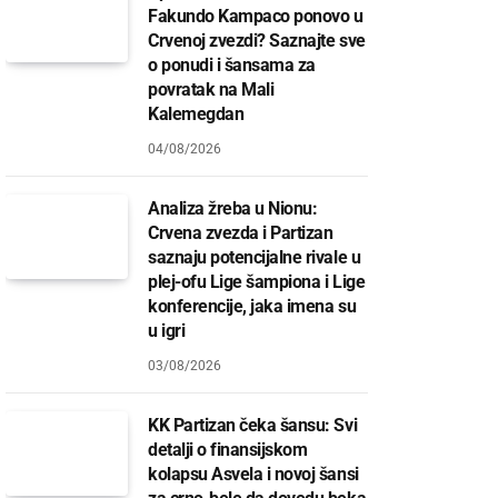
Fakundo Kampaco ponovo u
Crvenoj zvezdi? Saznajte sve
o ponudi i šansama za
povratak na Mali
Kalemegdan
04/08/2026
Analiza žreba u Nionu:
Crvena zvezda i Partizan
saznaju potencijalne rivale u
plej-ofu Lige šampiona i Lige
konferencije, jaka imena su
u igri
03/08/2026
KK Partizan čeka šansu: Svi
detalji o finansijskom
kolapsu Asvela i novoj šansi