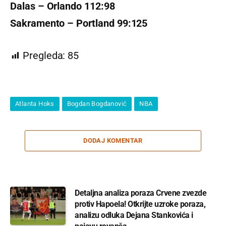
Dalas – Orlando 112:98
Sakramento – Portland 99:125
Pregleda:
85
Atlanta Hoks
Bogdan Bogdanović
NBA
DODAJ KOMENTAR
Detaljna analiza poraza Crvene zvezde
protiv Hapoela! Otkrijte uzroke poraza,
analizu odluka Dejana Stankovića i