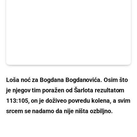
Loša noć za Bogdana Bogdanovića. Osim što
je njegov tim poražen od Šarlota rezultatom
113:105, on je doživeo povredu kolena, a svim
srcem se nadamo da nije ništa ozbiljno.