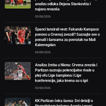
analizu odluka Dejana Stankovića i
najavu revanša
05/08/2026
Španci lansirali vest: Fakundo Kampaco
ponovo u Crvenoj zvezdi? Saznajte sve o
ponudi i šansama za povratak na Mali
Kalemegdan
04/08/2026
Analiza žreba u Nionu: Crvena zvezda i
Partizan saznaju potencijalne rivale u
plej-ofu Lige šampiona i Lige
konferencije, jaka imena su u igri
03/08/2026
KK Partizan čeka šansu: Svi detalji o
finansijskom kolapsu Asvela i novoj