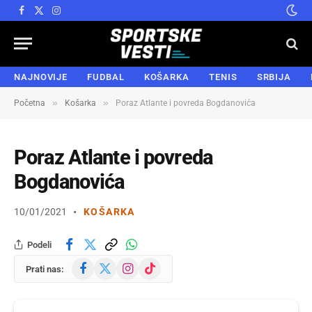
Facebook
X
Instagram
(Twitter)
NAJNOVIJE
FUDBAL
KOŠARKA
TENIS
SRBIJA
»
»
Početna
Košarka
Poraz Atlante i povreda Bogdanovića
Poraz Atlante i povreda
Bogdanovića
10/01/2021
KOŠARKA
Podeli
Facebook
X
Instagram
TikTok
Prati nas:
(Twitter)