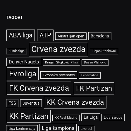
(Twitter)
TAGOVI
ABA liga
ATP
Barselona
Australijan open
Crvena zvezda
Bundesliga
Dejan Stanković
Denver Nagets
Dragan Stojković Piksi
Dušan Vlahović
Evroliga
Evropsko prvenstvo
Fenerbahče
FK Crvena zvezda
FK Partizan
KK Crvena zvezda
FSS
Juventus
KK Partizan
La Liga
Liga Evrope
KK Real Madrid
Liga šampiona
Liga konferencija
Liverpul