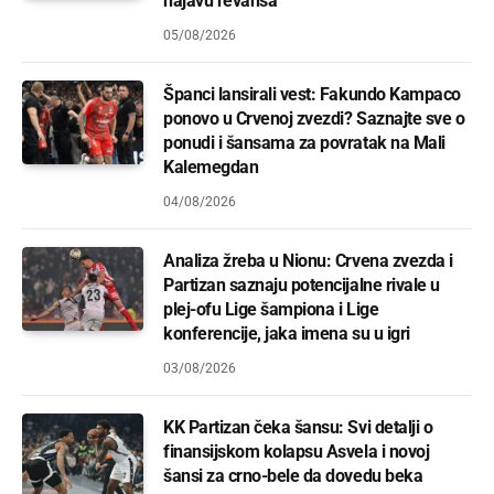
najavu revanša
05/08/2026
Španci lansirali vest: Fakundo Kampaco
ponovo u Crvenoj zvezdi? Saznajte sve o
ponudi i šansama za povratak na Mali
Kalemegdan
04/08/2026
Analiza žreba u Nionu: Crvena zvezda i
Partizan saznaju potencijalne rivale u
plej-ofu Lige šampiona i Lige
konferencije, jaka imena su u igri
03/08/2026
KK Partizan čeka šansu: Svi detalji o
finansijskom kolapsu Asvela i novoj
šansi za crno-bele da dovedu beka