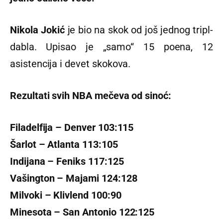
Nikola Jokić
je bio na skok od još jednog tripl-
dabla. Upisao je „samo“ 15 poena, 12
asistencija i devet skokova.
Rezultati svih NBA mečeva od sinoć:
Filadelfija – Denver 103:115
Šarlot – Atlanta 113:105
Indijana – Feniks 117:125
Vašington – Majami 124:128
Milvoki – Klivlend 100:90
Minesota – San Antonio 122:125