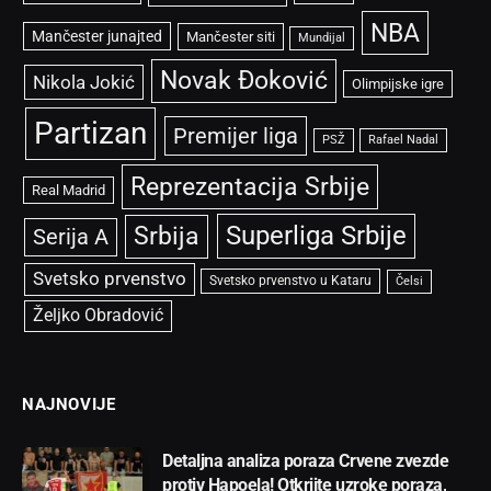
NBA
Mančester junajted
Mančester siti
Mundijal
Novak Đoković
Nikola Jokić
Olimpijske igre
Partizan
Premijer liga
PSŽ
Rafael Nadal
Reprezentacija Srbije
Real Madrid
Superliga Srbije
Srbija
Serija A
Svetsko prvenstvo
Svetsko prvenstvo u Kataru
Čelsi
Željko Obradović
NAJNOVIJE
Detaljna analiza poraza Crvene zvezde
protiv Hapoela! Otkrijte uzroke poraza,