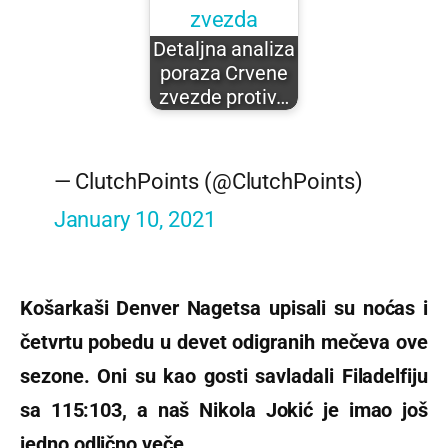
Detaljna analiza
poraza Crvene
zvezde protiv…
— ClutchPoints (@ClutchPoints)
January 10, 2021
Košarkaši Denver Nagetsa upisali su noćas i
četvrtu pobedu u devet odigranih mečeva ove
sezone.
Oni su kao gosti savladali Filadelfiju
sa 115:103, a naš Nikola Jokić je imao još
jedno odlično veče.