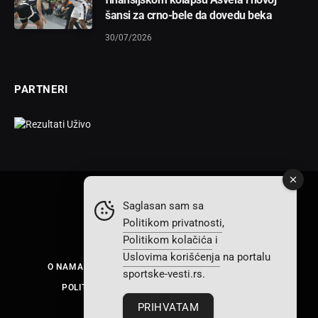
šansi za crno-bele da dovedu beka
30/07/2026
PARTNERI
Saglasan sam sa
Politikom privatnosti
,
Facebook
X
Instagram
TikTok
Politikom kolačića
i
(Twitter)
Uslovima korišćenja
na portalu
O NAMA
KONTAKT
POLITIKA PRIVATNOSTI
sportske-vesti.rs.
POLITIKA KOLAČIĆA
USLOVI KORIŠĆENJA
PRIHVATAM