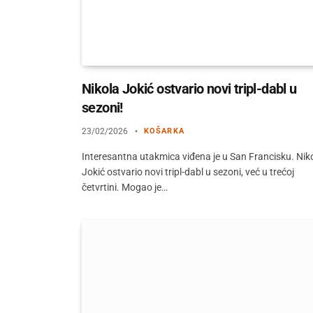
Nikola Jokić ostvario novi tripl-dabl u
sezoni!
23/02/2026
KOŠARKA
Interesantna utakmica viđena je u San Francisku. Nik
Jokić ostvario novi tripl-dabl u sezoni, već u trećoj
četvrtini. Mogao je…