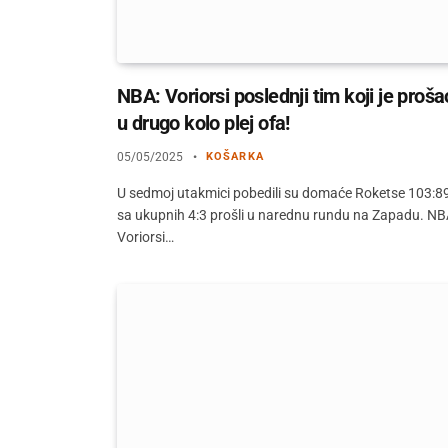
NBA: Voriorsi poslednji tim koji je proša
u drugo kolo plej ofa!
05/05/2025
KOŠARKA
U sedmoj utakmici pobedili su domaće Roketse 103:89
sa ukupnih 4:3 prošli u narednu rundu na Zapadu. NB
Voriorsi…