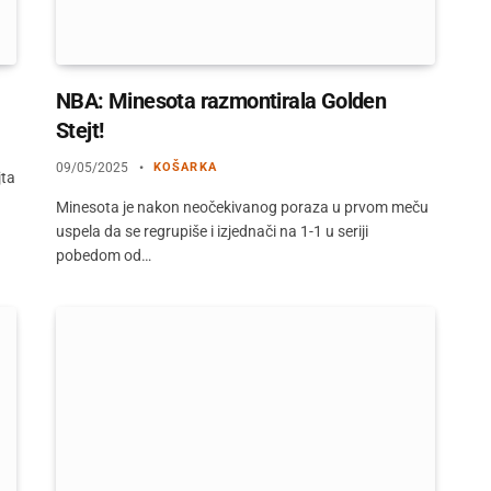
NBA: Minesota razmontirala Golden
Stejt!
09/05/2025
KOŠARKA
jta
a
Minesota je nakon neočekivanog poraza u prvom meču
uspela da se regrupiše i izjednači na 1-1 u seriji
pobedom od…