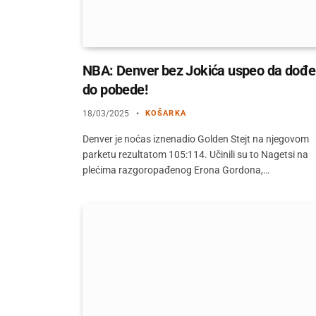
NBA: Denver bez Jokića uspeo da dođe
do pobede!
18/03/2025
KOŠARKA
Denver je noćas iznenadio Golden Stejt na njegovom
parketu rezultatom 105:114. Učinili su to Nagetsi na
plećima razgoropađenog Erona Gordona,…