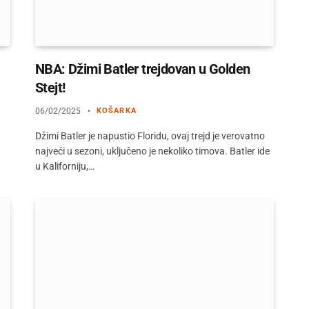
NBA: Džimi Batler trejdovan u Golden
Stejt!
06/02/2025
KOŠARKA
Džimi Batler je napustio Floridu, ovaj trejd je verovatno
najveći u sezoni, uključeno je nekoliko timova. Batler ide
u Kaliforniju,…