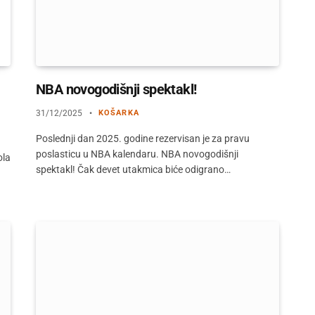
NBA novogodišnji spektakl!
31/12/2025
KOŠARKA
Poslednji dan 2025. godine rezervisan je za pravu
poslasticu u NBA kalendaru. NBA novogodišnji
ola
spektakl! Čak devet utakmica biće odigrano…