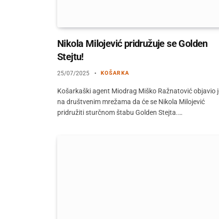
Nikola Milojević pridružuje se Golden
Stejtu!
25/07/2025
KOŠARKA
Košarkaški agent Miodrag Miško Ražnatović objavio j
na društvenim mrežama da će se Nikola Milojević
pridružiti sturčnom štabu Golden Stejta.…