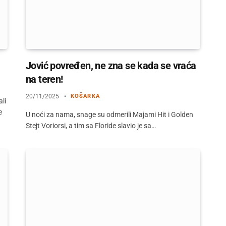
Jović povređen, ne zna se kada se vraća
na teren!
20/11/2025
KOŠARKA
li
e
U noći za nama, snage su odmerili Majami Hit i Golden
Stejt Voriorsi, a tim sa Floride slavio je sa…