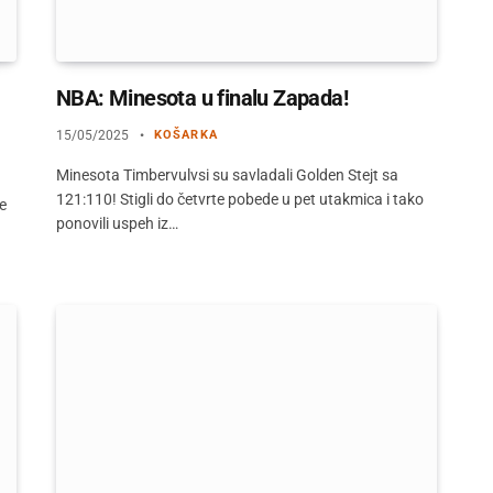
NBA: Minesota u finalu Zapada!
15/05/2025
KOŠARKA
Minesota Timbervulvsi su savladali Golden Stejt sa
121:110! Stigli do četvrte pobede u pet utakmica i tako
e
ponovili uspeh iz…