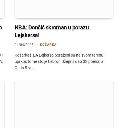
o
NBA: Dončić skroman u porazu
Lejskersa!
04/04/2025
KOŠARKA
 i
Košarkaši LA Lejkersa poraženi su na svom terenu
A:
uprkos tome što je Lebron Džejms dao 33 poena, a
Ostin Rivs…