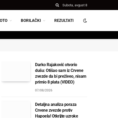
Subota, avgust 8
OTO
BORILAČKI
REZULTATI
Darko Rajaković otvorio
dušu: Otišao sam iz Crvene
zvezde da bi preživeo, nisam
primio 8 plata (VIDEO)
07/08/2026
Detaljna analiza poraza
Crvene zvezde protiv
Hapoela! Otkrijte uzroke