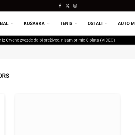
Facebook
X
Instagram
(Twitter)
BAL
KOŠARKA
TENIS
OSTALI
AUTO M
 iz Crvene zvezde da bi preživeo, nisam primio 8 plata (VIDEO)
ORS