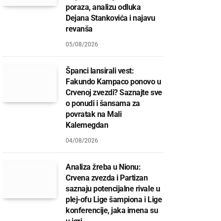
poraza, analizu odluka
Dejana Stankovića i najavu
revanša
05/08/2026
Španci lansirali vest:
Fakundo Kampaco ponovo u
Crvenoj zvezdi? Saznajte sve
o ponudi i šansama za
povratak na Mali
Kalemegdan
04/08/2026
Analiza žreba u Nionu:
Crvena zvezda i Partizan
saznaju potencijalne rivale u
plej-ofu Lige šampiona i Lige
konferencije, jaka imena su