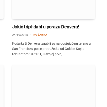
Jokić tripl-dabl u porazu Denvera!
24/10/2025
KOŠARKA
Košarkaši Denvera izgubili su na gostujućem terenu u
San Francisku posle produžetka od Golden Stejta
rezultatom 137:131, u svojoj prvoj…