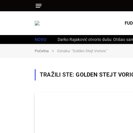
FUD
NOVO:
Darko Rajaković otvorio dušu: Otišao sam
»
Početna
Oznaka: "Golden Stejt Voriors"
TRAŽILI STE:
GOLDEN STEJT VORI