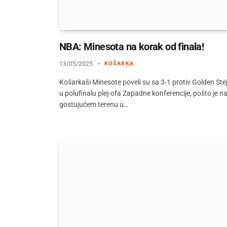
NBA: Minesota na korak od finala!
13/05/2025
KOŠARKA
Košarkaši Minesote poveli su sa 3-1 protiv Golden Ste
u polufinalu plej-ofa Zapadne konferencije, pošto je n
gostujućem terenu u…