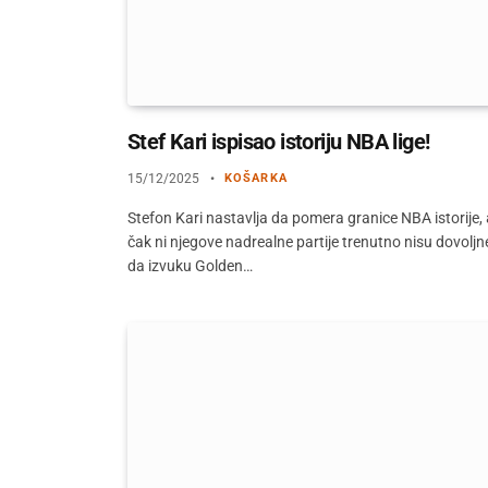
Stef Kari ispisao istoriju NBA lige!
15/12/2025
KOŠARKA
Stefon Kari nastavlja da pomera granice NBA istorije, a
čak ni njegove nadrealne partije trenutno nisu dovoljn
da izvuku Golden…