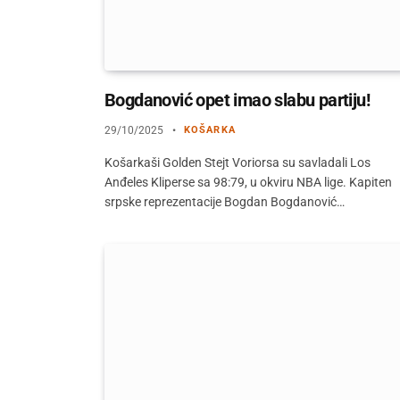
Bogdanović opet imao slabu partiju!
29/10/2025
KOŠARKA
Košarkaši Golden Stejt Voriorsa su savladali Los
Anđeles Kliperse sa 98:79, u okviru NBA lige. Kapiten
srpske reprezentacije Bogdan Bogdanović…