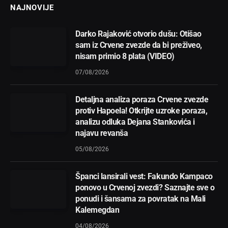
NAJNOVIJE
Darko Rajaković otvorio dušu: Otišao
sam iz Crvene zvezde da bi preživeo,
nisam primio 8 plata (VIDEO)
07/08/2026
Detaljna analiza poraza Crvene zvezde
protiv Hapoela! Otkrijte uzroke poraza,
analizu odluka Dejana Stankovića i
najavu revanša
05/08/2026
Španci lansirali vest: Fakundo Kampaco
ponovo u Crvenoj zvezdi? Saznajte sve o
ponudi i šansama za povratak na Mali
Kalemegdan
04/08/2026