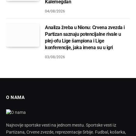
Kalemegdan
04/08/2026
Analiza žreba u Nionu: Crvena zvezda i
Partizan saznaju potencijalne rivale u
plej-ofu Lige šampiona i Lige
konferencije, jaka imena su u igri
03/08/2026
O NAMA
Najnovije sportske vesti na jednom mestu. Sportske vesti iz
Partizana, Crvene zvezde, reprezentacije Srbije. Fudbal, košarka,