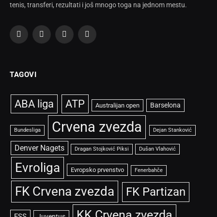
tenis, transferi, rezultati i još mnogo toga na jednom mestu.
Facebook
X
Instagram
TikTok
(Twitter)
TAGOVI
ABA liga
ATP
Barselona
Australijan open
Crvena zvezda
Bundesliga
Dejan Stanković
Denver Nagets
Dragan Stojković Piksi
Dušan Vlahović
Evroliga
Evropsko prvenstvo
Fenerbahče
FK Crvena zvezda
FK Partizan
KK Crvena zvezda
FSS
Juventus