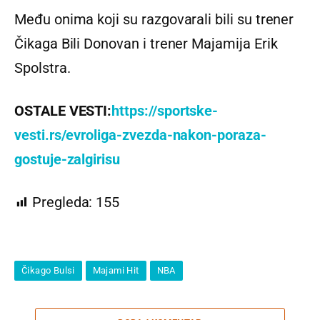
Među onima koji su razgovarali bili su trener
Čikaga Bili Donovan i trener Majamija Erik
Spolstra.
OSTALE VESTI:
https://sportske-
vesti.rs/evroliga-zvezda-nakon-poraza-
gostuje-zalgirisu
Pregleda:
155
Čikago Bulsi
Majami Hit
NBA