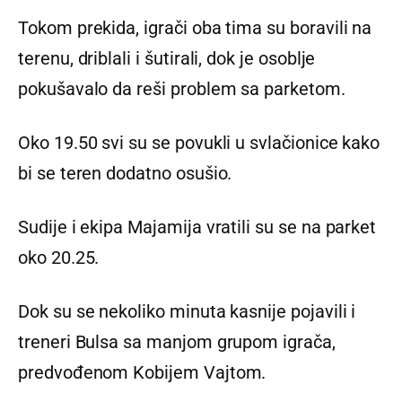
Tokom prekida, igrači oba tima su boravili na
terenu, driblali i šutirali, dok je osoblje
pokušavalo da reši problem sa parketom.
Oko 19.50 svi su se povukli u svlačionice kako
bi se teren dodatno osušio.
Sudije i ekipa Majamija vratili su se na parket
oko 20.25.
Dok su se nekoliko minuta kasnije pojavili i
treneri Bulsa sa manjom grupom igrača,
predvođenom Kobijem Vajtom.