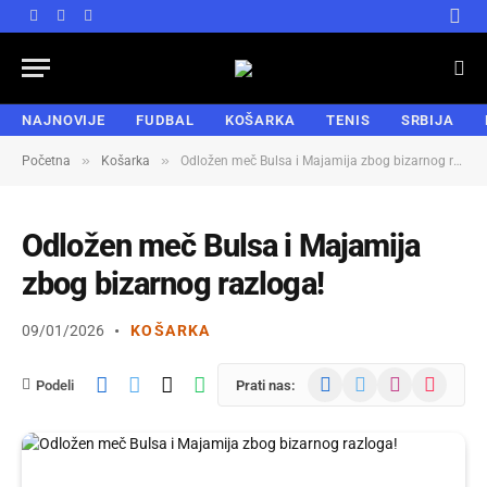
Facebook
X
Instagram
(Twitter)
NAJNOVIJE
FUDBAL
KOŠARKA
TENIS
SRBIJA
»
»
Početna
Košarka
Odložen meč Bulsa i Majamija zbog bizarnog razloga!
Odložen meč Bulsa i Majamija
zbog bizarnog razloga!
09/01/2026
KOŠARKA
Facebook
X
Instagram
TikTok
Podeli
Prati nas:
(Twitter)