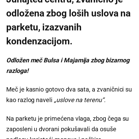
odložena zbog loših uslova na
parketu, izazvanih
kondenzacijom.
Odložen meč Bulsa i Majamija zbog bizarnog
razloga!
Meč je kasnio gotovo dva sata, a zvaničnici su
kao razlog naveli
„uslove na terenu“.
Na parketu je primećena vlaga, zbog čega su
zaposleni u dvorani pokušavali da osuše