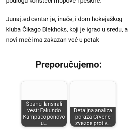
podlogu koristeći mopove i peškire.
Junajted centar je, inače, i dom hokejaškog
kluba Čikago Blekhoks, koji je igrao u sredu, a
novi meč ima zakazan već u petak
Preporučujemo:
Španci lansirali
vest: Fakundo
Detaljna analiza
Kampaco ponovo
poraza Crvene
u…
zvezde protiv…