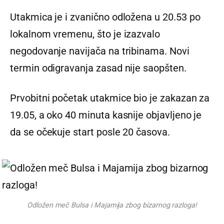
Utakmica je i zvanično odložena u 20.53 po
lokalnom vremenu, što je izazvalo
negodovanje navijača na tribinama. Novi
termin odigravanja zasad nije saopšten.
Prvobitni početak utakmice bio je zakazan za
19.05, a oko 40 minuta kasnije objavljeno je
da se očekuje start posle 20 časova.
Odložen meč Bulsa i Majamija zbog bizarnog razloga!