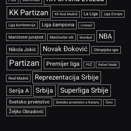
KK Partizan
La Liga
Liga Evrope
KK Real Madrid
Liga šampiona
Liga konferencija
Liverpul
NBA
Mančester junajted
Mančester siti
Mundijal
Novak Đoković
Nikola Jokić
Olimpijske igre
Partizan
Premijer liga
PSŽ
Rafael Nadal
Reprezentacija Srbije
Real Madrid
Superliga Srbije
Srbija
Serija A
Svetsko prvenstvo
Svetsko prvenstvo u Kataru
Čelsi
Željko Obradović