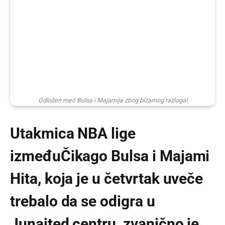
Odložen meč Bulsa i Majamija zbog bizarnog razloga!
Utakmica NBA lige
izmeđuČikago Bulsa i Majami
Hita, koja je u četvrtak uveče
trebalo da se odigra u
Junajted centru, zvanično je