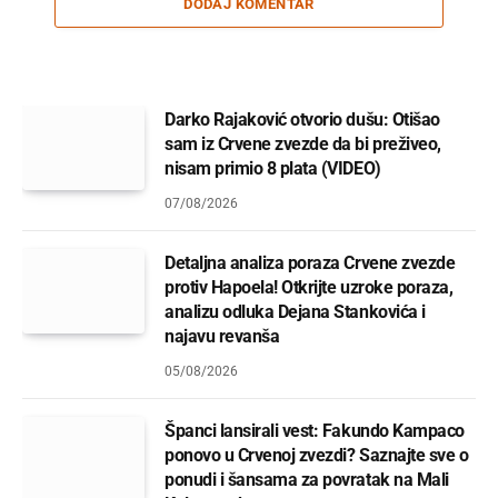
DODAJ KOMENTAR
Darko Rajaković otvorio dušu: Otišao
sam iz Crvene zvezde da bi preživeo,
nisam primio 8 plata (VIDEO)
07/08/2026
Detaljna analiza poraza Crvene zvezde
protiv Hapoela! Otkrijte uzroke poraza,
analizu odluka Dejana Stankovića i
najavu revanša
05/08/2026
Španci lansirali vest: Fakundo Kampaco
ponovo u Crvenoj zvezdi? Saznajte sve o
ponudi i šansama za povratak na Mali