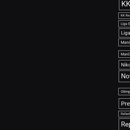
KK
KK Re
Liga 
Lig
Manč
Manče
Niko
No
Olimp
Pre
Rafae
Re