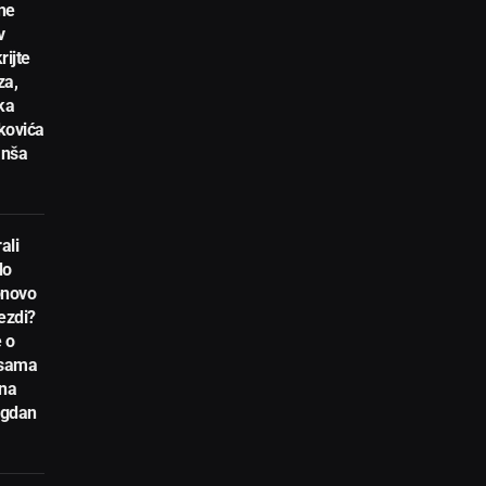
ne
v
rijte
za,
ka
kovića
anša
ali
do
novo
ezdi?
 o
nsama
 na
egdan