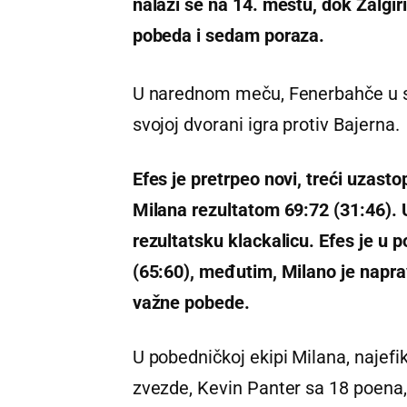
nalazi se na 14. mestu, dok Žalgi
pobeda i sedam poraza.
U narednom meču, Fenerbahče u sr
svojoj dvorani igra protiv Bajerna.
Efes je pretrpeo novi, treći uzast
Milana rezultatom 69:72 (31:46).
rezultatsku klackalicu. Efes je u p
(65:60), međutim, Milano je napra
važne pobede.
U pobedničkoj ekipi Milana, najefi
zvezde, Kevin Panter sa 18 poena, Š