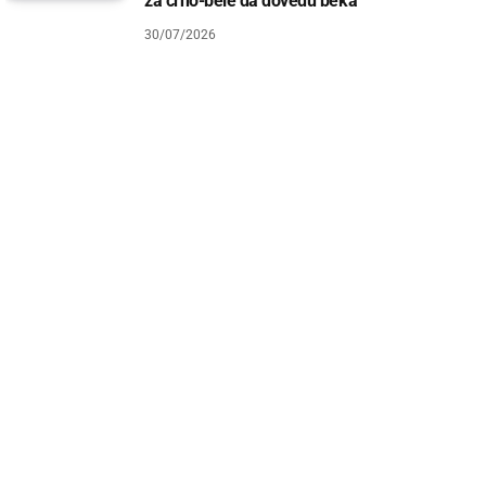
za crno-bele da dovedu beka
30/07/2026