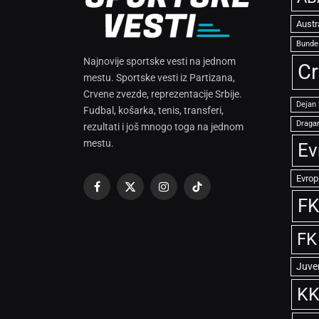
Austr
Bunde
Najnovije sportske vesti na jednom
Cr
mestu. Sportske vesti iz Partizana,
Crvene zvezde, reprezentacije Srbije.
Dejan
Fudbal, košarka, tenis, transferi,
Dragan
rezultati i još mnogo toga na jednom
mestu.
Ev
Evrop
Facebook
X
Instagram
TikTok
FK
(Twitter)
FK
Juve
KK