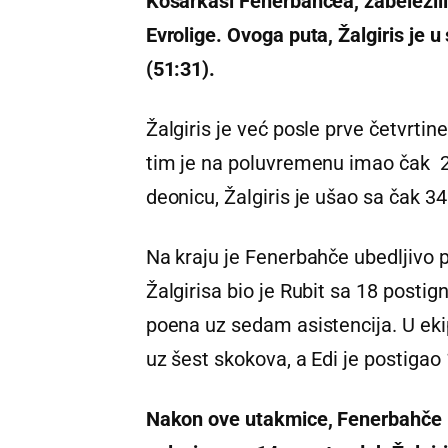
Košarkaši Fenerbahčea, zabeležili 
Evrolige. Ovoga puta, Žalgiris je u
(51:31).
Žalgiris je već posle prve četvrtin
tim je na poluvremenu imao čak 20
deonicu, Žalgiris je ušao sa čak 3
Na kraju je Fenerbahče ubedljivo p
Žalgirisa bio je Rubit sa 18 postig
poena uz sedam asistencija. U eki
uz šest skokova, a Edi je postigao
Nakon ove utakmice, Fenerbahče i