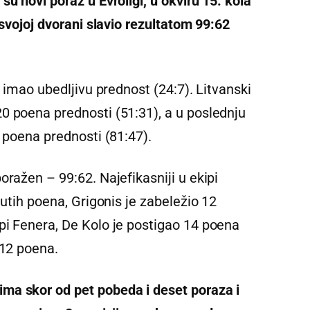
su novi poraz u Evroligi, u okviru 15. kola
 svojoj dvorani slavio rezultatom 99:62
e imao ubedljivu prednost (24:7). Litvanski
 poena prednosti (51:31), a u poslednju
4 poena prednosti (81:47).
oražen – 99:62. Najefikasniji u ekipi
nutih poena, Grigonis je zabeležio 12
pi Fenera, De Kolo je postigao 14 poena
 12 poena.
ma skor od pet pobeda i deset poraza i