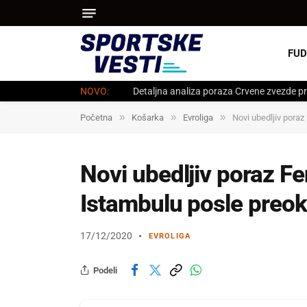
FUD
NOVO:
Detaljna analiza poraza Crvene zvezde pr
»
»
»
Početna
Košarka
Evroliga
Novi ubedljiv poraz
Novi ubedljiv poraz Fe
Istambulu posle preok
17/12/2020
EVROLIGA
Podeli