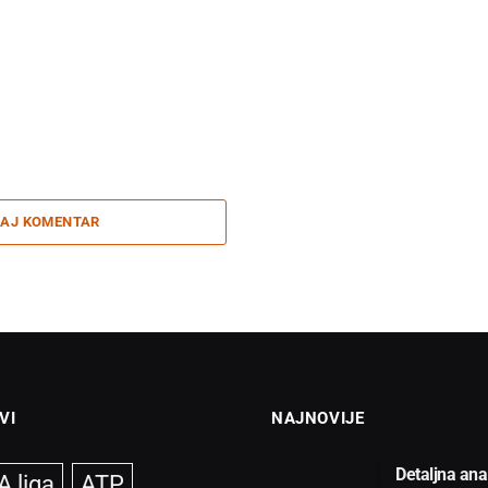
AJ KOMENTAR
VI
NAJNOVIJE
Detaljna ana
 liga
ATP