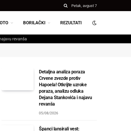
Petak, avgust 7
OTO
BORILAČKI
REZULTATI
 najavu revanša
Detaljna analiza poraza
Crvene zvezde protiv
Hapoela! Otkrijte uzroke
poraza, analizu odluka
Dejana Stankovića i najavu
revanša
05/08/2026
Španci lansirali vest: