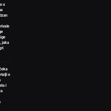
a u
na
tizan
rivale
ge
Lige
, jaka
gri
 čeka
talji o
m
la i
za
a
a