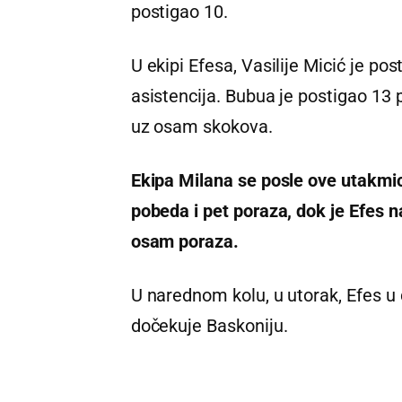
postigao 10.
U ekipi Efesa, Vasilije Micić je p
asistencija. Bubua je postigao 13
uz osam skokova.
Ekipa Milana se posle ove utakmi
pobeda i pet poraza, dok je Efes
osam poraza.
U narednom kolu, u utorak, Efes u
dočekuje Baskoniju.