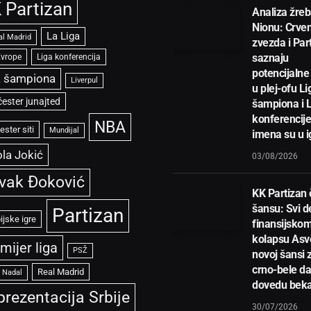
 Partizan
Analiza žreb
Nionu: Crve
La Liga
al Madrid
zvezda i Par
saznaju
Evrope
Liga konferencija
potencijalne 
a šampiona
Liverpul
u plej-ofu Li
ester junajted
šampiona i 
konferencije
NBA
ster siti
Mundijal
imena su u i
la Jokić
03/08/2026
vak Đoković
KK Partizan
šansu: Svi de
Partizan
ijske igre
finansijsko
kolapsu Asve
mijer liga
PSŽ
novoj šansi 
crno-bele d
Real Madrid
l Nadal
dovedu bek
prezentacija Srbije
30/07/2026