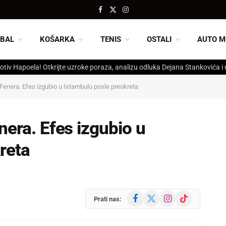
Facebook
X
Instagram
(Twitter)
BAL
KOŠARKA
TENIS
OSTALI
AUTO M
otiv Hapoela! Otkrijte uzroke poraza, analizu odluka Dejana Stankovića i
 Fenera. Efes izgubio u Istambulu posle preokreta
nera. Efes izgubio u
reta
Facebook
X
Instagram
TikTok
Prati nas:
(Twitter)