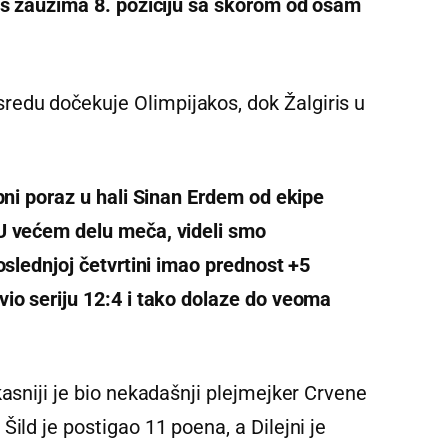
ris zauzima 8. poziciju sa skorom od osam
edu dočekuje Olimpijakos, dok Žalgiris u
opni poraz u hali Sinan Erdem od ekipe
 U većem delu meča, videli smo
oslednjoj četvrtini imao prednost +5
vio seriju 12:4 i tako dolaze do veoma
kasniji je bio nekadašnji plejmejker Crvene
ild je postigao 11 poena, a Dilejni je