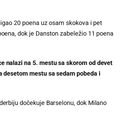
ostigao 20 poena uz osam skokova i pet
 poena, dok je Danston zabeležio 11 poena
ce nalazi na 5. mestu sa skorom od devet
 na desetom mestu sa sedam pobeda i
 derbiju dočekuje Barselonu, dok Milano