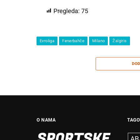
Pregleda:
75
Evroliga
Fenerbahče
Milano
Žalgiris
DOD
O NAMA
TAGO
ABA