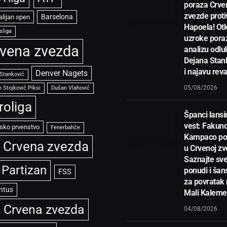
poraza Crve
zvezde proti
Barselona
alijan open
Hapoela! Otk
sliga
uzroke pora
vena zvezda
analizu odlu
Dejana Stan
i najavu rev
Denver Nagets
 Stanković
05/08/2026
 Stojković Piksi
Dušan Vlahović
roliga
Španci lansir
vest: Fakun
sko prvenstvo
Fenerbahče
Kampaco po
 Crvena zvezda
u Crvenoj zv
Saznajte sve
 Partizan
ponudi i ša
FSS
za povratak
ntus
Mali Kalem
 Crvena zvezda
04/08/2026