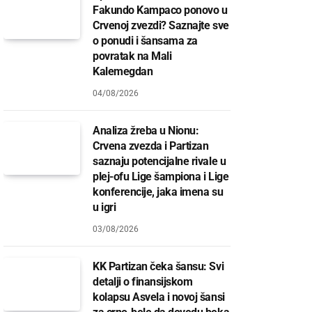
Fakundo Kampaco ponovo u
Crvenoj zvezdi? Saznajte sve
o ponudi i šansama za
povratak na Mali
Kalemegdan
04/08/2026
Analiza žreba u Nionu:
Crvena zvezda i Partizan
saznaju potencijalne rivale u
plej-ofu Lige šampiona i Lige
konferencije, jaka imena su
u igri
03/08/2026
KK Partizan čeka šansu: Svi
detalji o finansijskom
kolapsu Asvela i novoj šansi