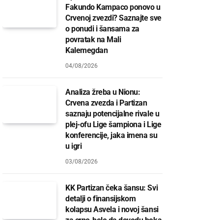
Fakundo Kampaco ponovo u
Crvenoj zvezdi? Saznajte sve
o ponudi i šansama za
povratak na Mali
Kalemegdan
04/08/2026
Analiza žreba u Nionu:
Crvena zvezda i Partizan
saznaju potencijalne rivale u
plej-ofu Lige šampiona i Lige
konferencije, jaka imena su
u igri
03/08/2026
KK Partizan čeka šansu: Svi
detalji o finansijskom
kolapsu Asvela i novoj šansi