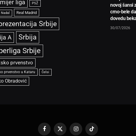
mijer liga
PSŽ
novoj šansi 
crno-bele d
Real Madrid
l Nadal
dovedu bek
prezentacija Srbije
30/07/2026
Srbija
ija A
perliga Srbije
tsko prvenstvo
ko prvenstvo u Kataru
Čelsi
ko Obradović
Facebook
X
Instagram
TikTok