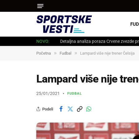
FUD
NOVO:
Detaljna analiza poraza Crvene zvezde pr
»
»
Početna
Fudbal
Lampard više nije trener Čelsija
Lampard više nije tren
25/01/2021
FUDBAL
Podeli