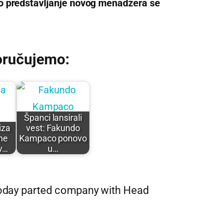
o predstavljanje novog menadžera se
oručujemo:
Španci lansirali
iza
vest: Fakundo
ne
Kampaco ponovo
v…
u…
today parted company with Head