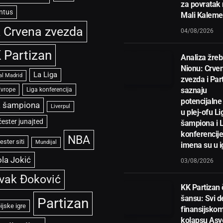
za povratak
ntus
Mali Kalem
 Crvena zvezda
04/08/2026
 Partizan
Analiza žreb
Nionu: Crve
La Liga
al Madrid
zvezda i Par
saznaju
Evrope
Liga konferencija
potencijalne 
a šampiona
Liverpul
u plej-ofu Li
ester junajted
šampiona i 
konferencije
NBA
ster siti
Mundijal
imena su u i
la Jokić
03/08/2026
vak Đoković
KK Partizan
šansu: Svi de
Partizan
ijske igre
finansijsko
kolapsu Asve