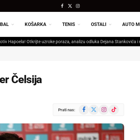
Facebook
X
Instagram
(Twitter)
BAL
KOŠARKA
TENIS
OSTALI
AUTO M
otiv Hapoela! Otkrijte uzroke poraza, analizu odluka Dejana Stankovića i
er Čelsija
Facebook
X
Instagram
TikTok
Prati nas:
(Twitter)