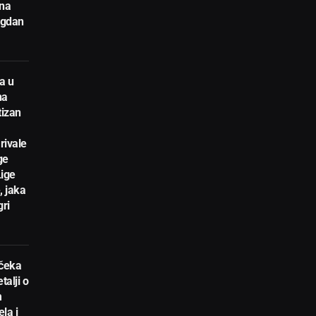
 na
egdan
a u
na
tizan
rivale
ge
Lige
, jaka
gri
 čeka
talji o
m
la i