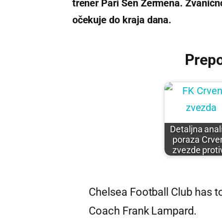
trener Pari Sen Žermena. Zvaničn
očekuje do kraja dana.
Prep
Detaljna anal
poraza Crve
zvezde proti
Chelsea Football Club has 
Coach Frank Lampard.