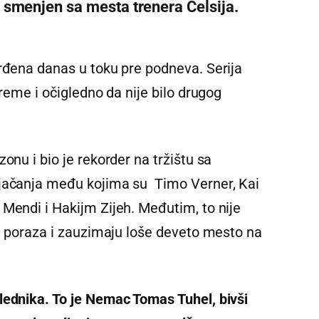
 smenjen sa mesta trenera Čelsija.
vrđena danas u toku pre podneva. Serija
vreme i očigledno da nije bilo drugog
onu i bio je rekorder na tržištu sa
ojačanja među kojima su Timo Verner, Kai
 Mendi i Hakijm Zijeh. Međutim, to nije
st poraza i zauzimaju loše deveto mesto na
lednika. To je Nemac Tomas Tuhel, bivši