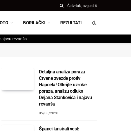
Četvrtak, avgust 6
OTO
BORILAČKI
REZULTATI
 najavu revanša
Detaljna analiza poraza
Crvene zvezde protiv
Hapoela! Otkrijte uzroke
poraza, analizu odluka
Dejana Stankovića i najavu
revanša
05/08/2026
Španci lansirali vest: