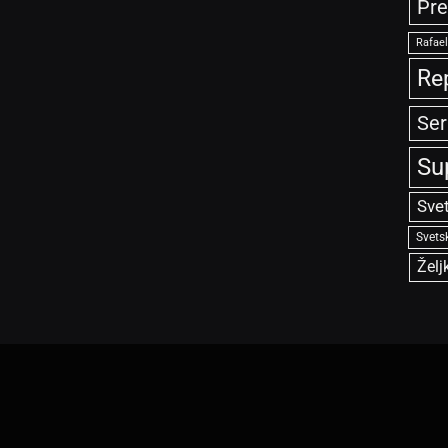
Pre
Rafae
Re
Ser
Su
Sve
Svets
Želj