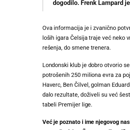
dogodilo. Frenk Lampard je
Ova informacija je i zvanično pot
loših igara Čelsija traje već neko 
rešenja, do smene trenera.
Londonski klub je dobro otvorio sez
potrošenih 250 miliona evra za p
Haverc, Ben Čilvel, golman Eduard
dalo rezultate, doživeli su već še
tabeli Premijer lige.
Već je poznato i ime njegovog nas