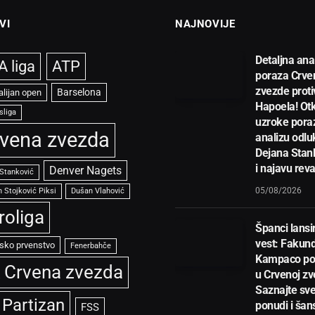
VI
NAJNOVIJE
Detaljna ana
 liga
ATP
poraza Crve
zvezde proti
Barselona
alijan open
Hapoela! Otk
sliga
uzroke pora
vena zvezda
analizu odlu
Dejana Stan
i najavu rev
Denver Nagets
 Stanković
05/08/2026
 Stojković Piksi
Dušan Vlahović
roliga
Španci lansir
vest: Fakun
sko prvenstvo
Fenerbahče
Kampaco po
 Crvena zvezda
u Crvenoj zv
Saznajte sve
 Partizan
ponudi i ša
FSS