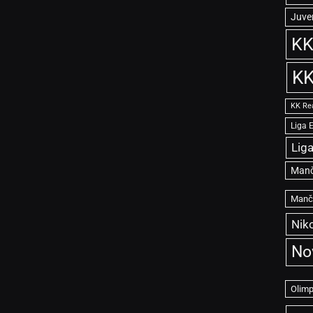
Juve
KK
KK
KK Re
Liga 
Lig
Manč
Manče
Niko
No
Olimp