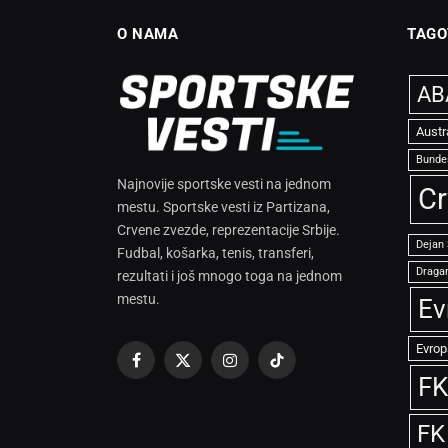
O NAMA
TAGO
ABA
Austr
Bunde
Najnovije sportske vesti na jednom
Cr
mestu. Sportske vesti iz Partizana,
Crvene zvezde, reprezentacije Srbije.
Dejan
Fudbal, košarka, tenis, transferi,
Dragan
rezultati i još mnogo toga na jednom
mestu.
Ev
Evrop
Facebook
X
Instagram
TikTok
FK
(Twitter)
FK