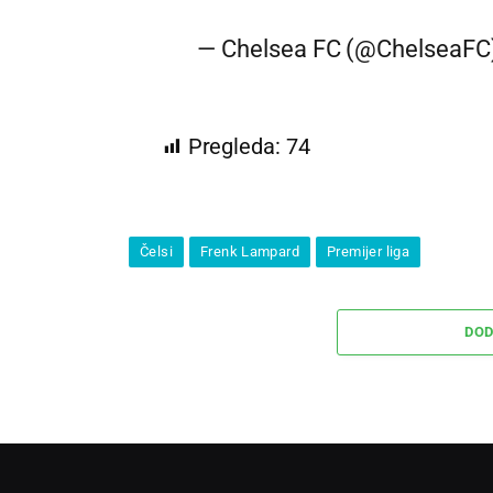
— Chelsea FC (@ChelseaFC
Pregleda:
74
Čelsi
Frenk Lampard
Premijer liga
DOD