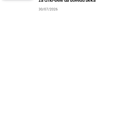
za crno-bele da dovedu beka
30/07/2026