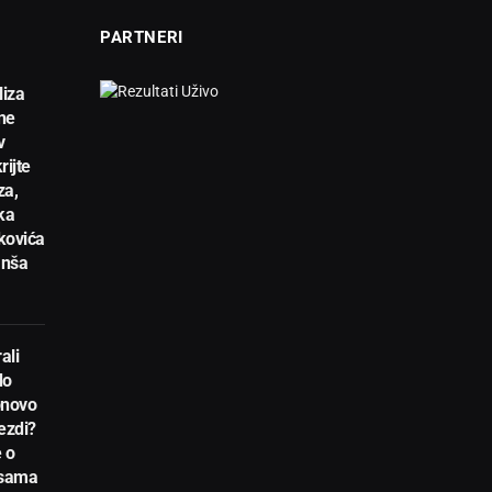
PARTNERI
liza
ne
v
rijte
za,
ka
kovića
anša
ali
do
novo
ezdi?
 o
nsama