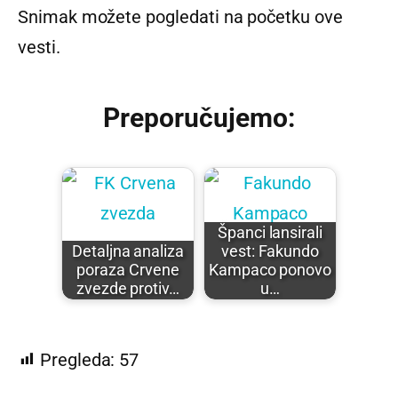
Snimak možete pogledati na početku ove
vesti.
Preporučujemo:
Španci lansirali
Detaljna analiza
vest: Fakundo
poraza Crvene
Kampaco ponovo
zvezde protiv…
u…
Pregleda:
57