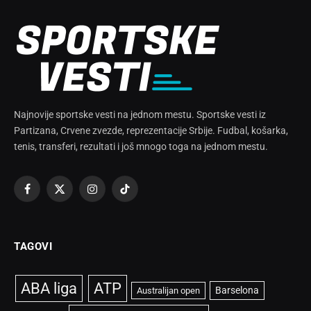
Najnovije sportske vesti na jednom mestu. Sportske vesti iz
Partizana, Crvene zvezde, reprezentacije Srbije. Fudbal, košarka,
tenis, transferi, rezultati i još mnogo toga na jednom mestu.
Facebook
X
Instagram
TikTok
(Twitter)
TAGOVI
ABA liga
ATP
Barselona
Australijan open