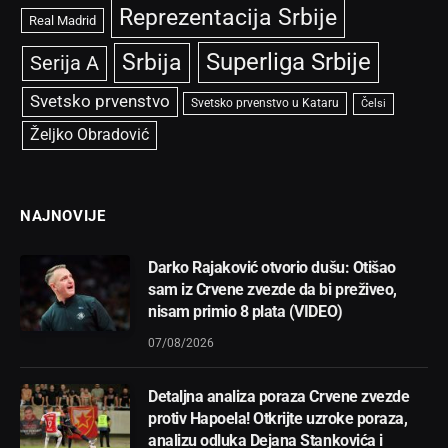
Reprezentacija Srbije
Real Madrid
Superliga Srbije
Srbija
Serija A
Svetsko prvenstvo
Svetsko prvenstvo u Kataru
Čelsi
Željko Obradović
NAJNOVIJE
Darko Rajaković otvorio dušu: Otišao
sam iz Crvene zvezde da bi preživeo,
nisam primio 8 plata (VIDEO)
07/08/2026
Detaljna analiza poraza Crvene zvezde
protiv Hapoela! Otkrijte uzroke poraza,
analizu odluka Dejana Stankovića i