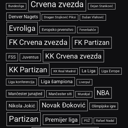
Crvena zvezda
Bundesliga
Dejan Stanković
Denver Nagets
Dragan Stojković Piksi
Dušan Vlahović
Evroliga
Evropsko prvenstvo
Fenerbahče
FK Crvena zvezda
FK Partizan
KK Crvena zvezda
FSS
Juventus
KK Partizan
La Liga
Liga Evrope
KK Real Madrid
Liga šampiona
Liga konferencija
Liverpul
NBA
Mančester junajted
Mančester siti
Mundijal
Novak Đoković
Nikola Jokić
Olimpijske igre
Partizan
Premijer liga
PSŽ
Rafael Nadal