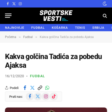
Facebook
X
Instagram
(Twitter)
NAJNOVIJE
FUDBAL
KOŠARKA
TENIS
SRBIJA
»
»
Početna
Fudbal
Kakva golčina Tadića za pobedu Ajaksa
Kakva golčina Tadića za pobedu
Ajaksa
16/12/2020
FUDBAL
Podeli
Facebook
X
Instagram
TikTok
Prati nas:
(Twitter)