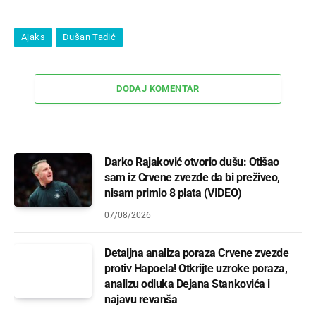
Ajaks
Dušan Tadić
DODAJ KOMENTAR
Darko Rajaković otvorio dušu: Otišao
sam iz Crvene zvezde da bi preživeo,
nisam primio 8 plata (VIDEO)
07/08/2026
Detaljna analiza poraza Crvene zvezde
protiv Hapoela! Otkrijte uzroke poraza,
analizu odluka Dejana Stankovića i
najavu revanša