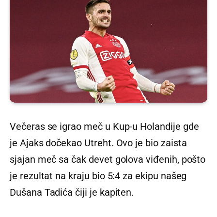
Večeras se igrao meč u Kup-u Holandije gde
je Ajaks dočekao Utreht. Ovo je bio zaista
sjajan meč sa čak devet golova viđenih, pošto
je rezultat na kraju bio 5:4 za ekipu našeg
Dušana Tadića čiji je kapiten.