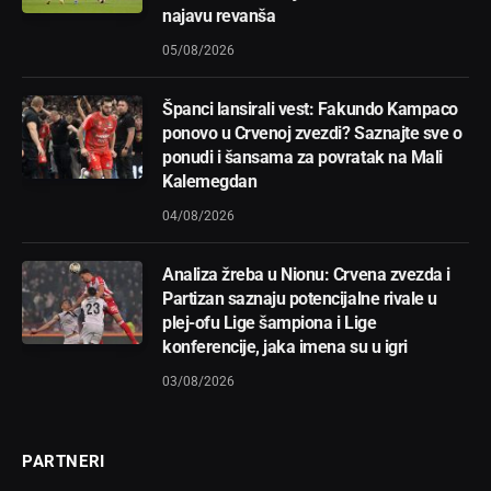
najavu revanša
05/08/2026
Španci lansirali vest: Fakundo Kampaco
ponovo u Crvenoj zvezdi? Saznajte sve o
ponudi i šansama za povratak na Mali
Kalemegdan
04/08/2026
Analiza žreba u Nionu: Crvena zvezda i
Partizan saznaju potencijalne rivale u
plej-ofu Lige šampiona i Lige
konferencije, jaka imena su u igri
03/08/2026
PARTNERI