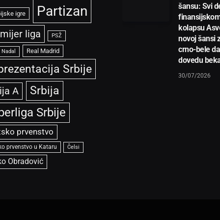
šansu: Svi de
Partizan
ijske igre
finansijsko
kolapsu Asve
mijer liga
PSŽ
novoj šansi 
crno-bele d
Real Madrid
l Nadal
dovedu bek
prezentacija Srbije
30/07/2026
Srbija
ija A
perliga Srbije
tsko prvenstvo
ko prvenstvo u Kataru
Čelsi
ko Obradović