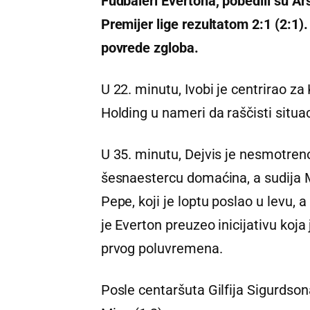
Fudbaleri Evertona, pobedili su Ar
Premijer lige rezultatom 2:1 (2:1
povrede zgloba.
U 22. minutu, Ivobi je centrirao za 
Holding u nameri da raščisti situa
U 35. minutu, Dejvis je nesmotreno
šesnaestercu domaćina, a sudija M
Pepe, koji je loptu poslao u levu, 
je Everton preuzeo inicijativu ko
prvog poluvremena.
Posle centaršuta Gilfija Sigurdsona