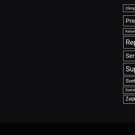
Olimp
Pre
Rafae
Re
Ser
Su
Sve
Svets
Želj