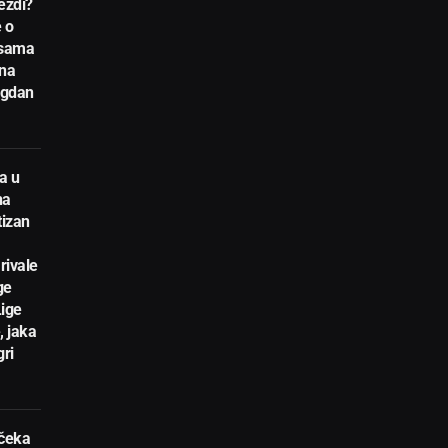
ezdi?
 o
nsama
 na
egdan
a u
na
tizan
rivale
ge
Lige
, jaka
gri
 čeka