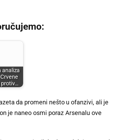
oručujemo:
a analiza
 Crvene
 protiv…
eta da promeni nešto u ofanzivi, ali je
ton je naneo osmi poraz Arsenalu ove