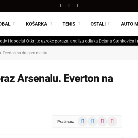
Facebook
X
Instagram
(Twitter)
DBAL
KOŠARKA
TENIS
OSTALI
AUTO 
otiv Hapoela! Otkrijte uzroke poraza, analizu odluka Dejana Stankovića i
u. Everton na drugom mestu
raz Arsenalu. Everton na
Facebook
X
Instagram
TikTok
Prati nas:
(Twitter)