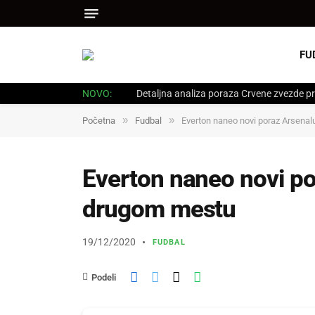
FU
NOVO:
Detaljna analiza poraza Crvene zvezde pr
»
»
Početna
Fudbal
Everton naneo novi poraz Arsenal
Everton naneo novi po
drugom mestu
19/12/2020
FUDBAL
Podeli