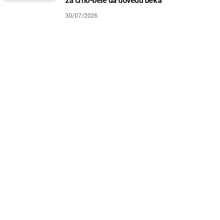
za crno-bele da dovedu beka
30/07/2026