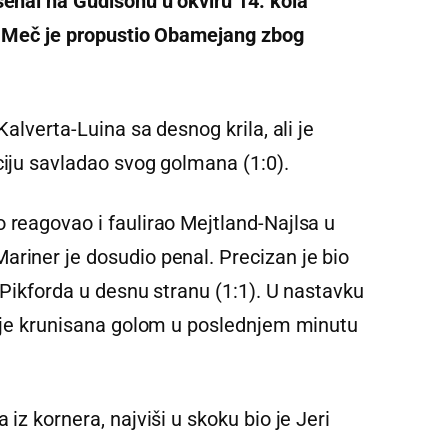
senal na Gudisonu u okviru 14. kola
). Meč je propustio Obamejang zbog
Kalverta-Luina sa desnog krila, ali je
ciju savladao svog golmana (1:0).
 reagovao i faulirao Mejtland-Najlsa u
ariner je dosudio penal. Precizan je bio
a Pikforda u desnu stranu (1:1). U nastavku
ja je krunisana golom u poslednjem minutu
 iz kornera, najviši u skoku bio je Jeri