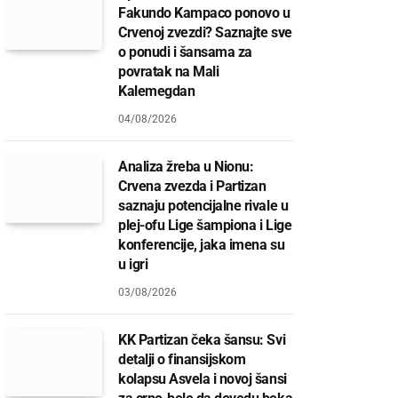
Fakundo Kampaco ponovo u
Crvenoj zvezdi? Saznajte sve
o ponudi i šansama za
povratak na Mali
Kalemegdan
04/08/2026
Analiza žreba u Nionu:
Crvena zvezda i Partizan
saznaju potencijalne rivale u
plej-ofu Lige šampiona i Lige
konferencije, jaka imena su
u igri
03/08/2026
KK Partizan čeka šansu: Svi
detalji o finansijskom
kolapsu Asvela i novoj šansi