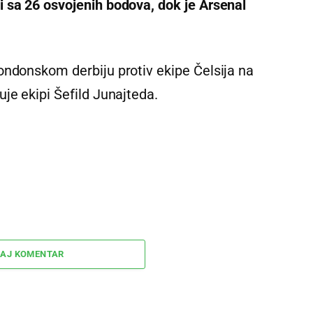
 sa 26 osvojenih bodova, dok je Arsenal
ondonskom derbiju protiv ekipe Čelsija na
je ekipi Šefild Junajteda.
AJ KOMENTAR