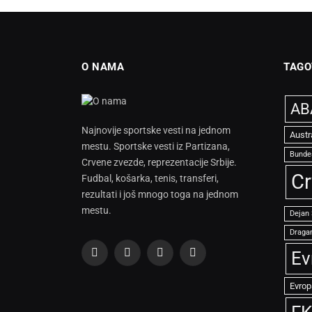
O NAMA
TAGO
ABA
Najnovije sportske vesti na jednom
Austr
mestu. Sportske vesti iz Partizana,
Bunde
Crvene zvezde, reprezentacije Srbije.
Cr
Fudbal, košarka, tenis, transferi,
rezultati i još mnogo toga na jednom
mestu.
Dejan
Dragan
Ev
Facebook
X
Instagram
TikTok
(Twitter)
Evrop