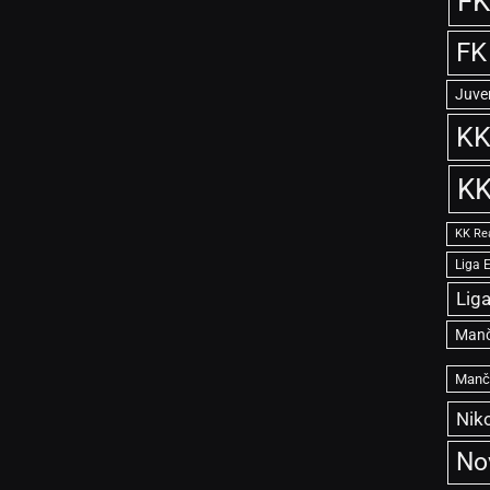
FK
FK
Juve
KK
KK
KK Re
Liga 
Lig
Manč
Manče
Niko
No