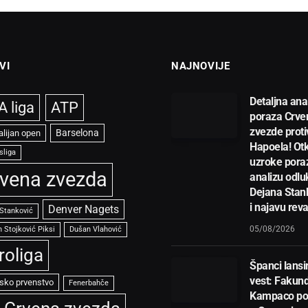
VI
NAJNOVIJE
Detaljna ana
 liga
ATP
poraza Crve
zvezde proti
Barselona
alijan open
Hapoela! Otk
sliga
uzroke pora
vena zvezda
analizu odlu
Dejana Stan
i najavu rev
Denver Nagets
 Stanković
05/08/2026
 Stojković Piksi
Dušan Vlahović
roliga
Španci lansir
vest: Fakun
sko prvenstvo
Fenerbahče
Kampaco po