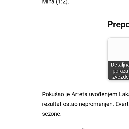
Mina (1:2).
Prep
Detaljn
poraza
zvezde
Pokušao je Arteta uvođenjem Lakaz
rezultat ostao nepromenjen. Ever
sezone.