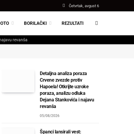
Četvrtak, avgust 6
MOTO
BORILAČKI
REZULTATI
 najavu revanša
Detaljna analiza poraza
Crvene zvezde protiv
Hapoela! Otkrijte uzroke
poraza, analizu odluka
Dejana Stankovića i najavu
revanša
05/08/2026
Španci lansirali vest: