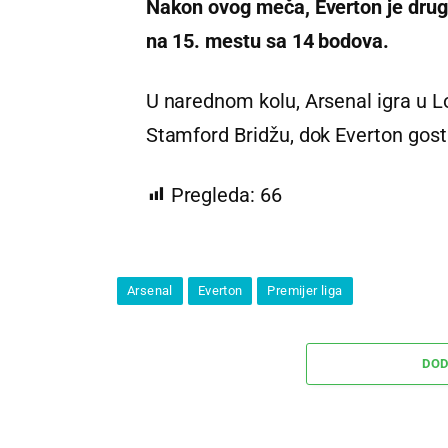
Nakon ovog meča, Everton je drugi
na 15. mestu sa 14 bodova.
U narednom kolu, Arsenal igra u L
Stamford Bridžu, dok Everton gostu
Pregleda:
66
Arsenal
Everton
Premijer liga
DOD