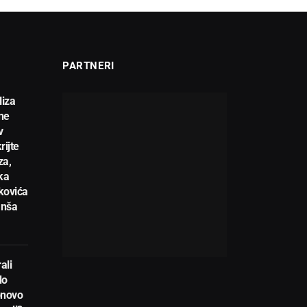
PARTNERI
liza
ne
v
rijte
za,
ka
kovića
anša
ali
do
novo