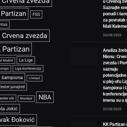
 Crvena zvezda
u Crvenoj zv
Saznajte sve
 Partizan
ponudi i ša
FSS
za povratak
ntus
Mali Kalem
 Crvena zvezda
04/08/2026
 Partizan
Analiza žreb
Nionu: Crve
La Liga
al Madrid
zvezda i Par
saznaju
Evrope
Liga konferencija
potencijalne 
a šampiona
Liverpul
u plej-ofu Li
ester junajted
šampiona i 
konferencije
NBA
ster siti
Mundijal
imena su u i
la Jokić
03/08/2026
vak Đoković
KK Partizan