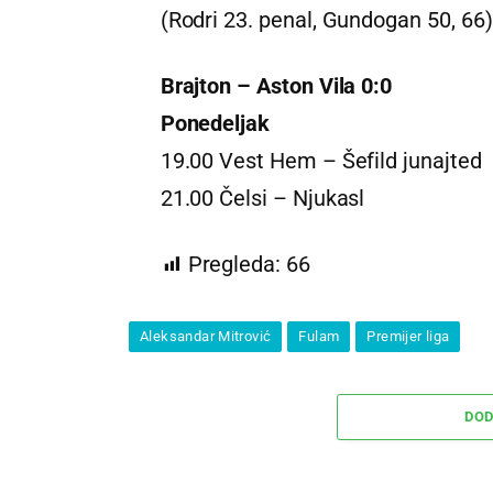
(Rodri 23. penal, Gundogan 50, 66)
Brajton – Aston Vila 0:0
Ponedeljak
19.00 Vest Hem – Šefild junajted
21.00 Čelsi – Njukasl
Pregleda:
66
Aleksandar Mitrović
Fulam
Premijer liga
DOD