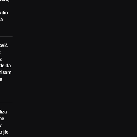
e
adio
da
ović
:
z
de da
 nisam
ta
liza
ne
v
rijte