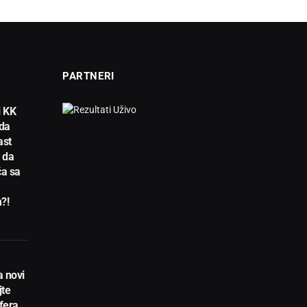
PARTNERI
i KK
da
ast
e da
ča sa
?!
a novi
jte
fera,