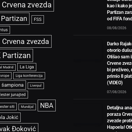
 Crvena zvezda
kao i kako j
Partizan zar
 Partizan
od FIFA fon
FSS
08/08/2026
ntus
 Crvena zvezda
Darko Rajak
otvorio dušu
 Partizan
Otišao sam i
Crvene zvez
La Liga
al Madrid
bi preživeo,
primio 8 pla
Evrope
Liga konferencija
(VIDEO)
a šampiona
Liverpul
07/08/2026
ester junajted
NBA
ster siti
Mundijal
Detaljna ana
poraza Crve
la Jokić
zvezde proti
Hapoela! Otk
vak Đoković