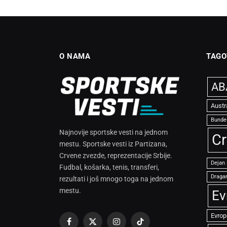
O NAMA
TAGO
ABA
Austr
Bunde
Najnovije sportske vesti na jednom
Cr
mestu. Sportske vesti iz Partizana,
Crvene zvezde, reprezentacije Srbije.
Dejan
Fudbal, košarka, tenis, transferi,
Dragan
rezultati i još mnogo toga na jednom
mestu.
Ev
Evrop
Facebook
X
Instagram
TikTok