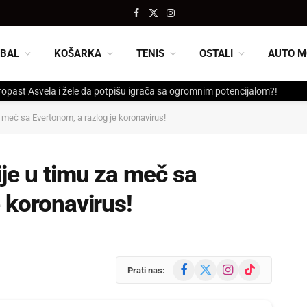
Facebook
X
Instagram
(Twitter)
BAL
KOŠARKA
TENIS
OSTALI
AUTO M
ropast Asvela i žele da potpišu igrača sa ogromnim potencijalom?!
a meč sa Evertonom, a razlog je koronavirus!
ije u timu za meč sa
 koronavirus!
Facebook
X
Instagram
TikTok
Prati nas:
(Twitter)