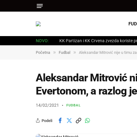
FUD
NOVO:
KK Partizan i KK Crvena zvezda koriste p
»
»
Početna
Fudbal
Aleksandar Mitrović nije u timu z
Aleksandar Mitrović n
Evertonom, a razlog je
14/02/2021
FUDBAL
Podeli