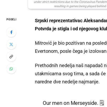
under strict restrictions due to the Coronavirus Pandem
resulting in games being played behind 
Srpski reprezentativac Aleksandar
PODELI
Potvrda je stigla i od njegovog kl
Mitrović je bio pozitivan na posle
Evertonom, posle čega je izolovan
Prethodnih nedelja naš napadač ni
utakmicama svog tima, a sada će 
naredne dve nedelje najmanje.
Our men on Merseyside. 🗒