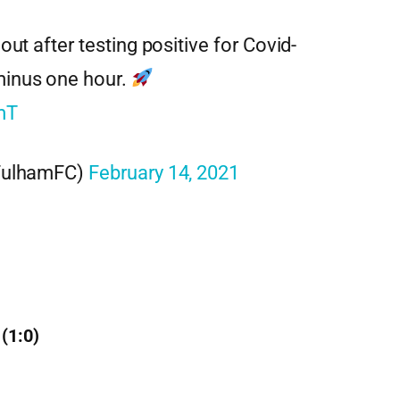
ut after testing positive for Covid-
minus one hour.
mT
@FulhamFC)
February 14, 2021
(1:0)