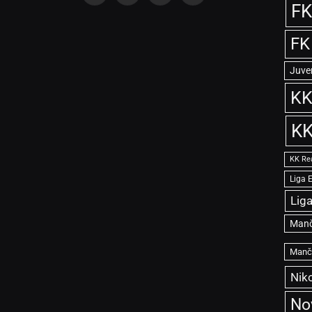
FK
(Twitter)
FK
Juve
KK
KK
KK Re
Liga 
Lig
Manč
Manče
Niko
No