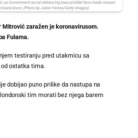
ic as Government social distancing laws prohibit fans inside venues
closed doors. (Photo by Julian Finney/Getty Images)
 Mitrović zaražen je koronavirusom.
uba Fulama.
dnjem testiranju pred utakmicu sa
 od ostatka tima.
je dobijao puno prilike da nastupa na
londonski tim morati bez njega barem