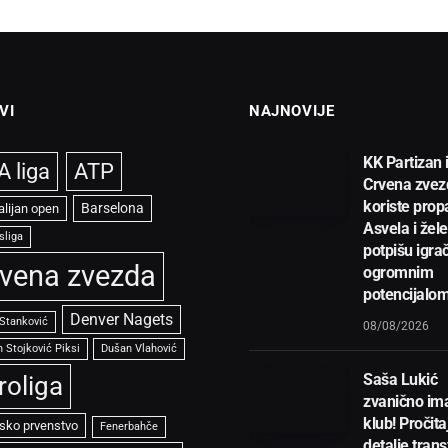
VI
NAJNOVIJE
KK Partizan 
 liga
ATP
Crvena zvez
koriste prop
Barselona
alijan open
Asvela i žel
sliga
potpišu igra
vena zvezda
ogromnim
potencijalom
Denver Nagets
 Stanković
08/08/2026
 Stojković Piksi
Dušan Vlahović
Saša Lukić
roliga
zvanično im
klub! Pročita
sko prvenstvo
Fenerbahče
detalje trans