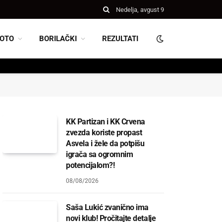
Nedelja, avgust 9
OTO
BORILAČKI
REZULTATI
KK Partizan i KK Crvena
zvezda koriste propast
Asvela i žele da potpišu
igrača sa ogromnim
potencijalom?!
08/08/2026
Saša Lukić zvanično ima
novi klub! Pročitajte detalje