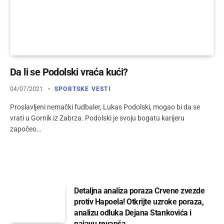
Da li se Podolski vraća kući?
04/07/2021
SPORTSKE VESTI
Proslavljeni nemački fudbaler, Lukas Podolski, mogao bi da se
vrati u Gornik iz Zabrza. Podolski je svoju bogatu karijeru
započeo…
Detaljna analiza poraza Crvene zvezde
protiv Hapoela! Otkrijte uzroke poraza,
analizu odluka Dejana Stankovića i
najavu revanša