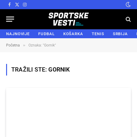
Facebook
X
Instagram
(Twitter)
NAJNOVIJE
FUDBAL
KOŠARKA
TENIS
SRBIJA
»
Početna
Oznaka: "Gornik"
TRAŽILI STE:
GORNIK