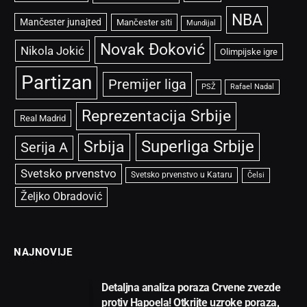
NBA
Mančester junajted
Mančester siti
Mundijal
Novak Đoković
Nikola Jokić
Olimpijske igre
Partizan
Premijer liga
PSŽ
Rafael Nadal
Reprezentacija Srbije
Real Madrid
Superliga Srbije
Srbija
Serija A
Svetsko prvenstvo
Svetsko prvenstvo u Kataru
Čelsi
Željko Obradović
NAJNOVIJE
Detaljna analiza poraza Crvene zvezde
protiv Hapoela! Otkrijte uzroke poraza,