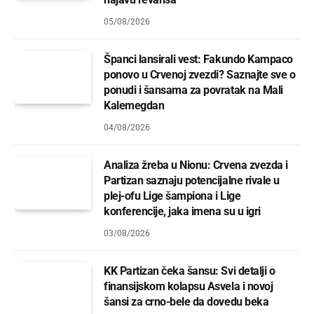
05/08/2026
Španci lansirali vest: Fakundo Kampaco
ponovo u Crvenoj zvezdi? Saznajte sve o
ponudi i šansama za povratak na Mali
Kalemegdan
04/08/2026
Analiza žreba u Nionu: Crvena zvezda i
Partizan saznaju potencijalne rivale u
plej-ofu Lige šampiona i Lige
konferencije, jaka imena su u igri
03/08/2026
KK Partizan čeka šansu: Svi detalji o
finansijskom kolapsu Asvela i novoj
šansi za crno-bele da dovedu beka