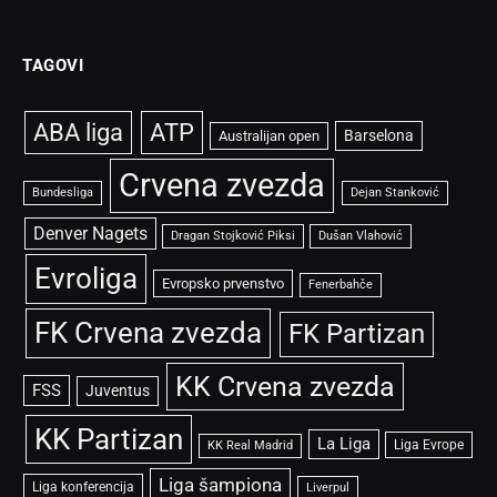
(Twitter)
TAGOVI
ABA liga
ATP
Barselona
Australijan open
Crvena zvezda
Bundesliga
Dejan Stanković
Denver Nagets
Dragan Stojković Piksi
Dušan Vlahović
Evroliga
Evropsko prvenstvo
Fenerbahče
FK Crvena zvezda
FK Partizan
KK Crvena zvezda
FSS
Juventus
KK Partizan
La Liga
Liga Evrope
KK Real Madrid
Liga šampiona
Liga konferencija
Liverpul