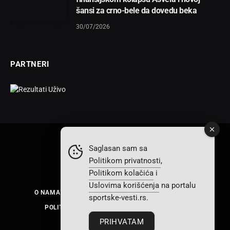
šansi za crno-bele da dovedu beka
30/07/2026
PARTNERI
Saglasan sam sa
Politikom privatnosti
,
Facebook
X
Instagram
TikTok
Politikom kolačića
i
(Twitter)
Uslovima korišćenja
na portalu
O NAMA
KONTAKT
POLITIKA PRIVATNOSTI
sportske-vesti.rs.
POLITIKA KOLAČIĆA
USLOVI KORIŠĆENJA
PRIHVATAM