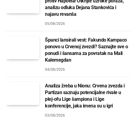
protiv Hapoela! Otkrijte uzroke poraza,
analizu odluka Dejana Stankovića i
najavu revanša
05/08/2026
Španci lansirali vest: Fakundo Kampaco
ponovo u Crvenoj zvezdi? Saznajte sve o
ponudi i šansama za povratak na Mali
Kalemegdan
04/08/2026
Analiza žreba u Nionu: Crvena zvezda i
Partizan saznaju potencijalne rivale u
plej-ofu Lige šampiona i Lige
konferencije, jaka imena su u igri
03/08/2026