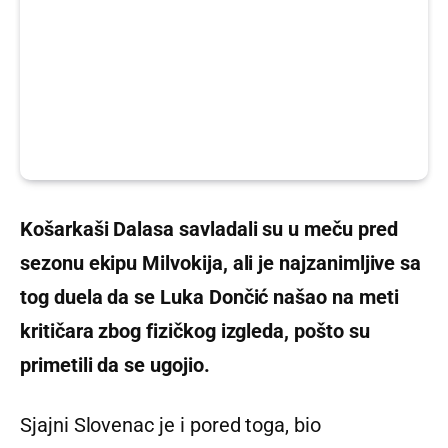
Košarkaši Dalasa savladali su u meču pred
sezonu ekipu Milvokija, ali je najzanimljive sa
tog duela da se Luka Dončić našao na meti
kritičara zbog fizičkog izgleda, pošto su
primetili da se ugojio.
Sjajni Slovenac je i pored toga, bio