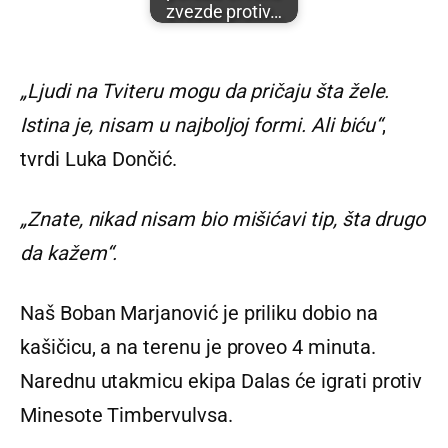
zvezde protiv…
„Ljudi na Tviteru mogu da pričaju šta žele.
Istina je, nisam u najboljoj formi. Ali biću“
,
tvrdi Luka Dončić.
„Znate, nikad nisam bio mišićavi tip, šta drugo
da kažem“.
Naš Boban Marjanović je priliku dobio na
kašičicu, a na terenu je proveo 4 minuta.
Narednu utakmicu ekipa Dalas će igrati protiv
Minesote Timbervulvsa.