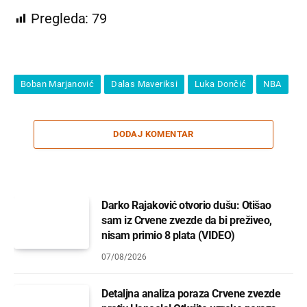
Pregleda:
79
Boban Marjanović
Dalas Maveriksi
Luka Dončić
NBA
DODAJ KOMENTAR
Darko Rajaković otvorio dušu: Otišao
sam iz Crvene zvezde da bi preživeo,
nisam primio 8 plata (VIDEO)
07/08/2026
Detaljna analiza poraza Crvene zvezde