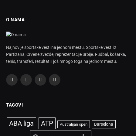
O NAMA
Najnovije sportske vesti na jednom mestu. Sportske vesti iz
Partizana, Crvene zvezde, reprezentacije Srbije. Fudbal, košarka,
tenis, transferi, rezultati i još mnogo toga na jednom mestu.
Facebook
X
Instagram
TikTok
(Twitter)
TAGOVI
ABA liga
ATP
Barselona
Australijan open