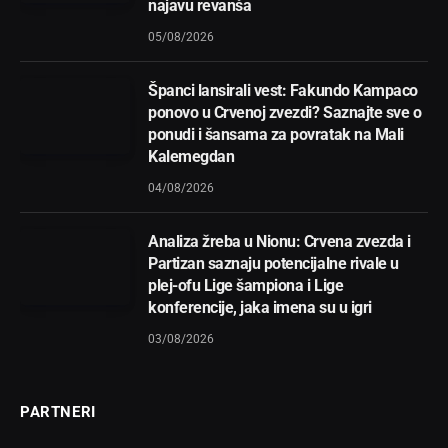
najavu revanša
05/08/2026
Španci lansirali vest: Fakundo Kampaco
ponovo u Crvenoj zvezdi? Saznajte sve o
ponudi i šansama za povratak na Mali
Kalemegdan
04/08/2026
Analiza žreba u Nionu: Crvena zvezda i
Partizan saznaju potencijalne rivale u
plej-ofu Lige šampiona i Lige
konferencije, jaka imena su u igri
03/08/2026
PARTNERI