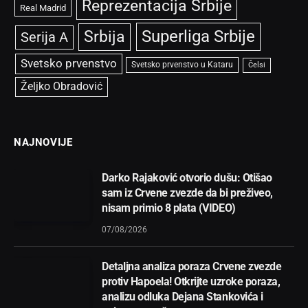
Reprezentacija Srbije
Real Madrid
Superliga Srbije
Srbija
Serija A
Svetsko prvenstvo
Svetsko prvenstvo u Kataru
Čelsi
Željko Obradović
NAJNOVIJE
Darko Rajaković otvorio dušu: Otišao
sam iz Crvene zvezde da bi preživeo,
nisam primio 8 plata (VIDEO)
07/08/2026
Detaljna analiza poraza Crvene zvezde
protiv Hapoela! Otkrijte uzroke poraza,
analizu odluka Dejana Stankovića i