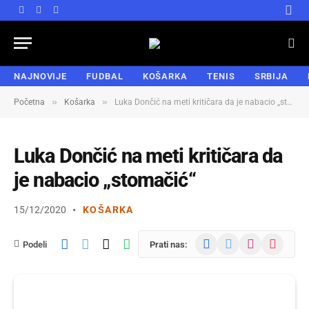
Facebook
X
Instagram
(Twitter)
NAJNOVIJE
FUDBAL
KOŠARKA
TENIS
SRBIJA
»
»
Početna
Košarka
Luka Dončić na meti kritičara da je nabacio „stomačić“
Luka Dončić na meti kritičara da
je nabacio „stomačić“
15/12/2020
KOŠARKA
Facebook
X
Instagram
TikTok
Podeli
Prati nas:
(Twitter)