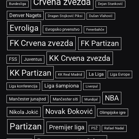
Crvena zvezda
Bundesliga
Dejan Stanković
Denver Nagets
Dragan Stojković Piksi
Dušan Vlahović
Evroliga
Evropsko prvenstvo
Fenerbahče
FK Crvena zvezda
FK Partizan
KK Crvena zvezda
FSS
Juventus
KK Partizan
La Liga
Liga Evrope
KK Real Madrid
Liga šampiona
Liga konferencija
Liverpul
NBA
Mančester junajted
Mančester siti
Mundijal
Novak Đoković
Nikola Jokić
Olimpijske igre
Partizan
Premijer liga
PSŽ
Rafael Nadal