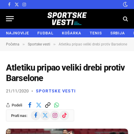
Facebook
X
Instagram
(Twitter)
NAJNOVIJE
FUDBAL
KOŠARKA
TENIS
SRBIJA
»
»
Početna
Sportske vesti
Atletiku pripao veliki drebi protiv Barselone
Atletiku pripao veliki drebi protiv
Barselone
21/11/2020
SPORTSKE VESTI
Podeli
Facebook
X
Instagram
TikTok
Prati nas:
(Twitter)