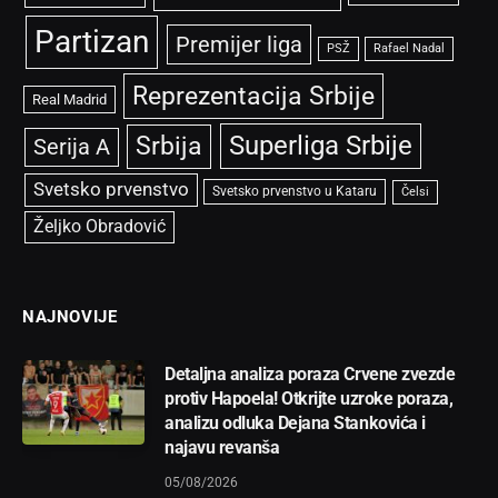
Partizan
Premijer liga
PSŽ
Rafael Nadal
Reprezentacija Srbije
Real Madrid
Superliga Srbije
Srbija
Serija A
Svetsko prvenstvo
Svetsko prvenstvo u Kataru
Čelsi
Željko Obradović
NAJNOVIJE
Detaljna analiza poraza Crvene zvezde
protiv Hapoela! Otkrijte uzroke poraza,
analizu odluka Dejana Stankovića i
najavu revanša
05/08/2026