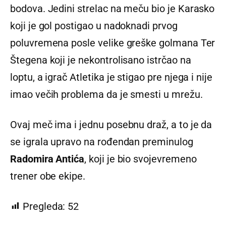
bodova. Jedini strelac na meču bio je Karasko
koji je gol postigao u nadoknadi prvog
poluvremena posle velike greške golmana Ter
Štegena koji je nekontrolisano istrčao na
loptu, a igrač Atletika je stigao pre njega i nije
imao večih problema da je smesti u mrežu.
Ovaj meč ima i jednu posebnu draž, a to je da
se igrala upravo na rođendan preminulog
Radomira Antića
, koji je bio svojevremeno
trener obe ekipe.
Pregleda:
52