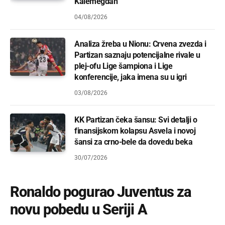
Kalemegdan
04/08/2026
Analiza žreba u Nionu: Crvena zvezda i
Partizan saznaju potencijalne rivale u
plej-ofu Lige šampiona i Lige
konferencije, jaka imena su u igri
03/08/2026
KK Partizan čeka šansu: Svi detalji o
finansijskom kolapsu Asvela i novoj
šansi za crno-bele da dovedu beka
30/07/2026
Ronaldo pogurao Juventus za
novu pobedu u Seriji A