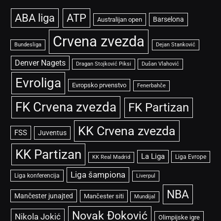
ABA liga
ATP
Barselona
Australijan open
Crvena zvezda
Bundesliga
Dejan Stanković
Denver Nagets
Dragan Stojković Piksi
Dušan Vlahović
Evroliga
Evropsko prvenstvo
Fenerbahče
FK Crvena zvezda
FK Partizan
KK Crvena zvezda
FSS
Juventus
KK Partizan
La Liga
Liga Evrope
KK Real Madrid
Liga šampiona
Liga konferencija
Liverpul
NBA
Mančester junajted
Mančester siti
Mundijal
Novak Đoković
Nikola Jokić
Olimpijske igre