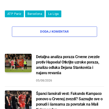
ATP Pariz
Barselona
La Liga
DODAJ KOMENTAR
Detaljna analiza poraza Crvene zvezde
protiv Hapoela! Otkrijte uzroke poraza,
analizu odluka Dejana Stankovića i
najavu revanša
05/08/2026
Španci lansirali vest: Fakundo Kampaco
ponovo u Crvenoj zvezdi? Saznajte sve o
ponudi i šansama za povratak na Mali