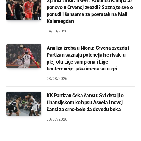
Španci lansirali vest: Fakundo Kampaco
ponovo u Crvenoj zvezdi? Saznajte sve o
ponudi i šansama za povratak na Mali
Kalemegdan
04/08/2026
Analiza žreba u Nionu: Crvena zvezda i
Partizan saznaju potencijalne rivale u
plej-ofu Lige šampiona i Lige
konferencije, jaka imena su u igri
03/08/2026
KK Partizan čeka šansu: Svi detalji o
finansijskom kolapsu Asvela i novoj
šansi za crno-bele da dovedu beka
30/07/2026