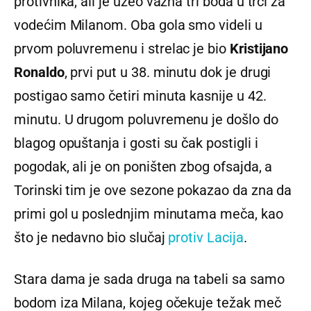
protivnika, ali je uzeo važna tri boda u trci za
vodećim Milanom. Oba gola smo videli u
prvom poluvremenu i strelac je bio
Kristijano
Ronaldo
, prvi put u 38. minutu dok je drugi
postigao samo četiri minuta kasnije u 42.
minutu. U drugom poluvremenu je došlo do
blagog opuštanja i gosti su čak postigli i
pogodak, ali je on poništen zbog ofsajda, a
Torinski tim je ove sezone pokazao da zna da
primi gol u poslednjim minutama meča, kao
što je nedavno bio slučaj
protiv Lacija
.
Stara dama je sada druga na tabeli sa samo
bodom iza Milana, kojeg očekuje težak meč