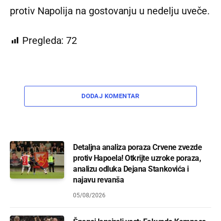
protiv Napolija na gostovanju u nedelju uveče.
Pregleda:
72
DODAJ KOMENTAR
Detaljna analiza poraza Crvene zvezde
protiv Hapoela! Otkrijte uzroke poraza,
analizu odluka Dejana Stankovića i
najavu revanša
05/08/2026