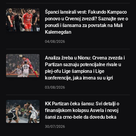
Španci lansirali vest: Fakundo Kampaco
ponovo u Crvenoj zvezdi? Saznajte sve o
ponudi i šansama za povratak na Mali
Kalemegdan
04/08/2026
Analiza žreba u Nionu: Crvena zvezda i
Partizan saznaju potencijalne rivale u
plej-ofu Lige šampiona i Lige
konferencije, jaka imena su u igri
03/08/2026
KK Partizan čeka šansu: Svi detalji o
finansijskom kolapsu Asvela i novoj
šansi za crno-bele da dovedu beka
30/07/2026